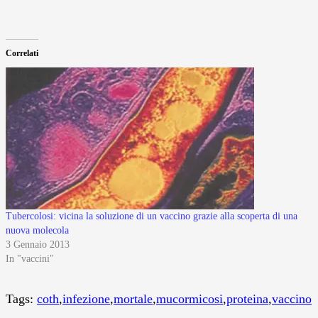
Correlati
Tubercolosi: vicina la soluzione di un vaccino grazie alla scoperta di una
nuova molecola
3 Gennaio 2013
In "vaccini"
Tags:
coth
,
infezione
,
mortale
,
mucormicosi
,
proteina
,
vaccino