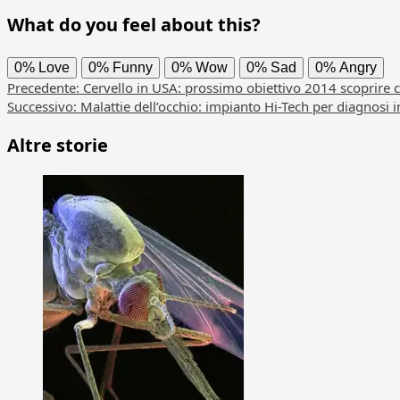
What do you feel about this?
0%
Love
0%
Funny
0%
Wow
0%
Sad
0%
Angry
Navigazione
Precedente:
Cervello in USA: prossimo obiettivo 2014 scoprire c
Successivo:
Malattie dell’occhio: impianto Hi-Tech per diagnosi 
articolo
Altre storie