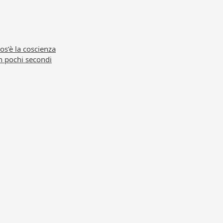
os’è la coscienza
in pochi secondi