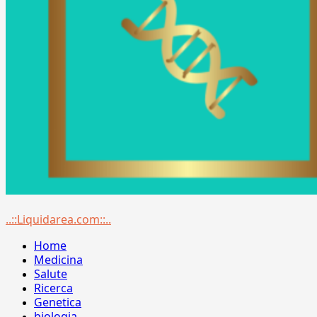
Menu
..::Liquidarea.com::..
principale
Home
Medicina
Salute
Ricerca
Genetica
biologia