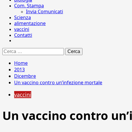
Com. Stampa
Invia Comunicati
Scienza
alimentazione
vaccini
Contatti
Ricerca
per:
Home
2013
Dicembre
Un vaccino contro un’infezione mortale
vaccini
Un vaccino contro un’