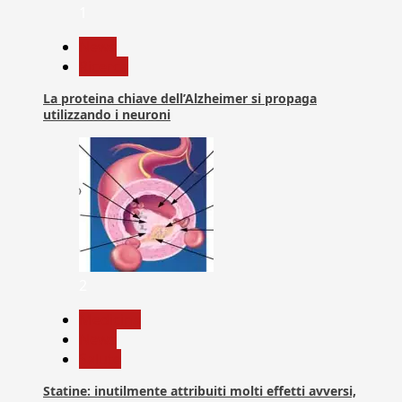
1
News
Ricerca
La proteina chiave dell’Alzheimer si propaga
utilizzando i neuroni
2
Medicina
News
Salute
Statine: inutilmente attribuiti molti effetti avversi,