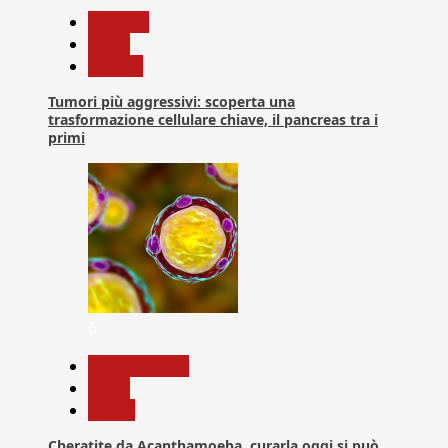
biologia
News
Ricerca
Tumori più aggressivi: scoperta una
trasformazione cellulare chiave, il pancreas tra i
primi
6
Com. Stampa
News
Salute
Cheratite da Acanthamoeba, curarla oggi si può