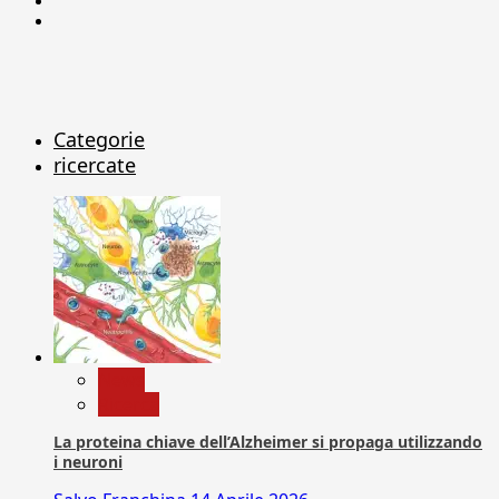
X
Categorie
ricercate
News
Ricerca
La proteina chiave dell’Alzheimer si propaga utilizzando
i neuroni