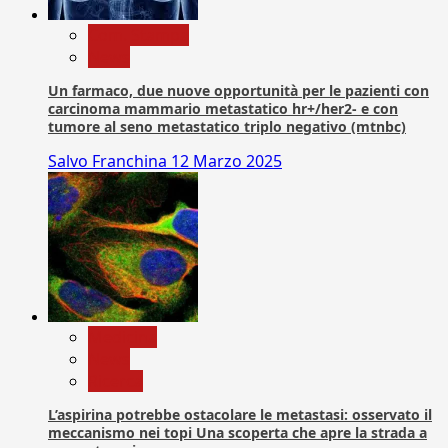
Com. Stampa
News
Un farmaco, due nuove opportunità per le pazienti con
carcinoma mammario metastatico hr+/her2- e con
tumore al seno metastatico triplo negativo (mtnbc)
Salvo Franchina
12 Marzo 2025
Medicina
News
Ricerca
L’aspirina potrebbe ostacolare le metastasi: osservato il
meccanismo nei topi Una scoperta che apre la strada a