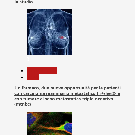
lo studio
3
Com. Stampa
News
Un farmaco, due nuove opportunità per le pazienti
con carcinoma mammario metastatico hr+/her2- e
con tumore al seno metastatico triplo negativo
(mtnbc)