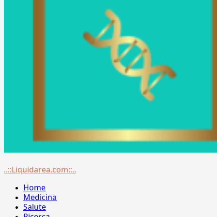
Menu
..::Liquidarea.com::..
principale
Home
Medicina
Salute
Ricerca