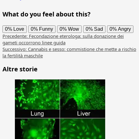
What do you feel about this?
0%
Love
0%
Funny
0%
Wow
0%
Sad
0%
Angry
Navigazione
Precedente:
Fecondazione eterologa: sulla donazione dei
gameti occorrono linee guida
articolo
Successivo:
Cannabis e sesso: commistione che mette a rischio
la fertilità maschile
Altre storie