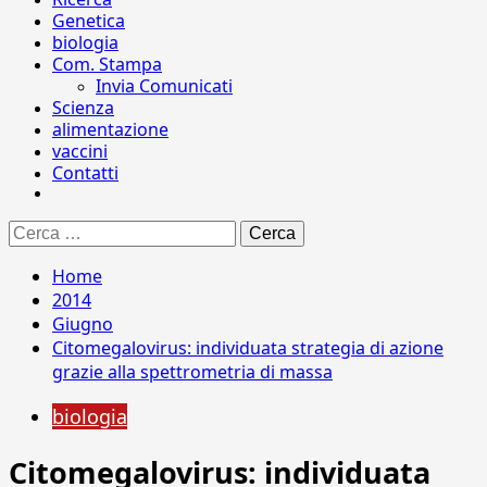
Genetica
biologia
Com. Stampa
Invia Comunicati
Scienza
alimentazione
vaccini
Contatti
Ricerca
per:
Home
2014
Giugno
Citomegalovirus: individuata strategia di azione
grazie alla spettrometria di massa
biologia
Citomegalovirus: individuata