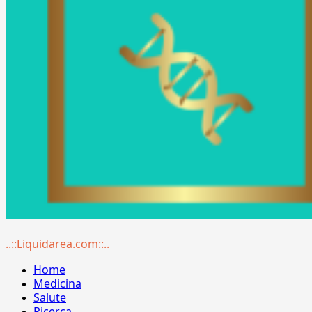
Menu
..::Liquidarea.com::..
principale
Home
Medicina
Salute
Ricerca