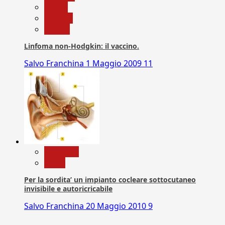
Salute
Scienza
vaccini
Linfoma non-Hodgkin: il vaccino.
Salvo Franchina
1 Maggio 2009
11
Medicina
News
Per la sordita’ un impianto cocleare sottocutaneo
invisibile e autoricricabile
Salvo Franchina
20 Maggio 2010
9