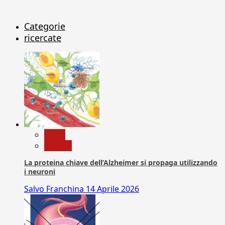
Categorie
ricercate
News
Ricerca
La proteina chiave dell’Alzheimer si propaga utilizzando
i neuroni
Salvo Franchina
14 Aprile 2026