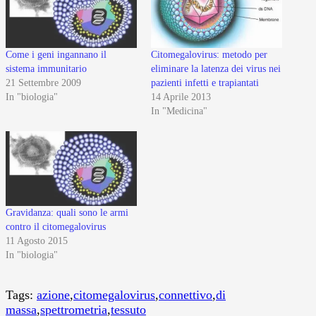
Come i geni ingannano il
Citomegalovirus: metodo per
sistema immunitario
eliminare la latenza dei virus nei
21 Settembre 2009
pazienti infetti e trapiantati
In "biologia"
14 Aprile 2013
In "Medicina"
Gravidanza: quali sono le armi
contro il citomegalovirus
11 Agosto 2015
In "biologia"
Tags:
azione
,
citomegalovirus
,
connettivo
,
di
massa
,
spettrometria
,
tessuto