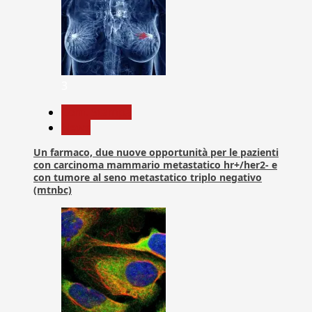
3
Com. Stampa
News
Un farmaco, due nuove opportunità per le pazienti
con carcinoma mammario metastatico hr+/her2- e
con tumore al seno metastatico triplo negativo
(mtnbc)