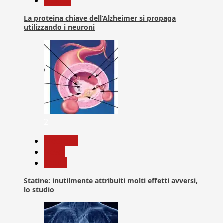
Ricerca
La proteina chiave dell’Alzheimer si propaga
utilizzando i neuroni
2
Medicina
News
Salute
Statine: inutilmente attribuiti molti effetti avversi,
lo studio