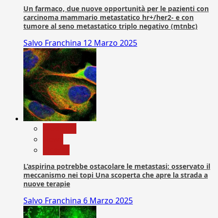
Un farmaco, due nuove opportunità per le pazienti con
carcinoma mammario metastatico hr+/her2- e con
tumore al seno metastatico triplo negativo (mtnbc)
Salvo Franchina
12 Marzo 2025
Medicina
News
Ricerca
L’aspirina potrebbe ostacolare le metastasi: osservato il
meccanismo nei topi Una scoperta che apre la strada a
nuove terapie
Salvo Franchina
6 Marzo 2025