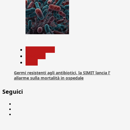
7
Com. Stampa
Medicina
News
Germi resistenti agli antibiotici, la SIMIT lancia l’
allarme sulla mortalità in ospedale
Seguici
Facebook
Linkedin
X