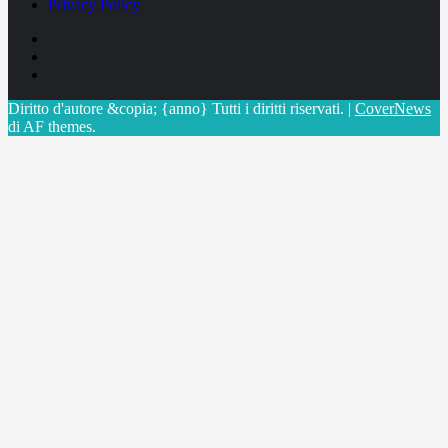
Privacy Policy
Facebook
Linkedin
X
Diritto d'autore &copia; {anno} Tutti i diritti riservati.
|
CoverNews
di AF themes.