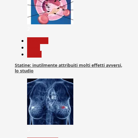
2
Medicina
News
Salute
Statine: inutilmente attribuiti molti effetti avversi,
lo studio
3