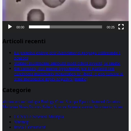
00:00
00:25
Articoli recenti
La proteina chiave dell’Alzheimer si propaga utilizzando i
neuroni
Statine: inutilmente attribuiti molti effetti avversi, lo studio
Un farmaco, due nuove opportunità per le pazienti con
carcinoma mammario metastatico hr+/her2- e con tumore al
seno metastatico triplo negativo (mtnbc)
Categorie
alimentazione
biologia
Biology
Com. Stampa
Epatiti
featured
Genetica
Medicina
News
Ricerca
Salute
Science
Scienza
vaccini
Veterinaria
video
CCSVI e Sclerosi Multipla
Sitemap
Invia Comunicati