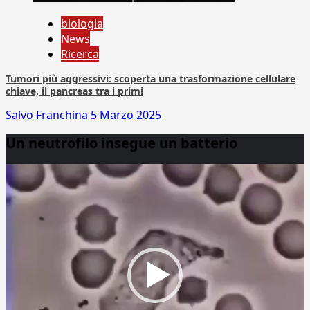
biologia
News
Ricerca
Tumori più aggressivi: scoperta una trasformazione cellulare
chiave, il pancreas tra i primi
Salvo Franchina
5 Marzo 2025
Un neutrofilo insegue un batterio
Video
Player