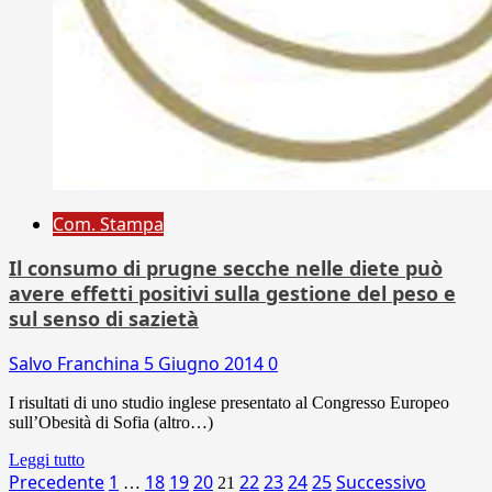
Com. Stampa
Il consumo di prugne secche nelle diete può
avere effetti positivi sulla gestione del peso e
sul senso di sazietà
Salvo Franchina
5 Giugno 2014
0
I risultati di uno studio inglese presentato al Congresso Europeo
sull’Obesità di Sofia (altro…)
Leggi tutto
Paginazione
Precedente
1
18
19
20
22
23
24
25
Successivo
…
21