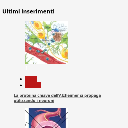
degli
Ultimi inserimenti
articoli
1
News
Ricerca
La proteina chiave dell’Alzheimer si propaga
utilizzando i neuroni