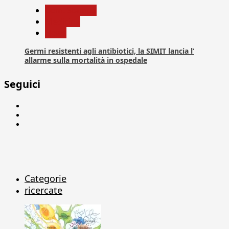
Com. Stampa
Medicina
News
Germi resistenti agli antibiotici, la SIMIT lancia l’
allarme sulla mortalità in ospedale
Seguici
Facebook
Linkedin
X
Categorie
ricercate