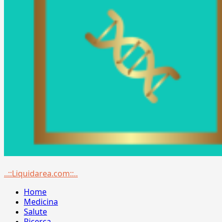
Menu
..::Liquidarea.com::..
principale
Home
Medicina
Salute
Ricerca