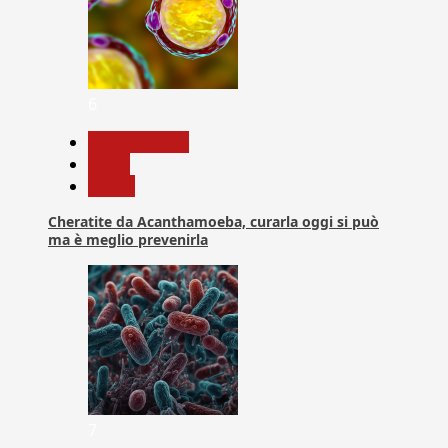
6
Com. Stampa
News
Salute
Cheratite da Acanthamoeba, curarla oggi si può
ma è meglio prevenirla
7