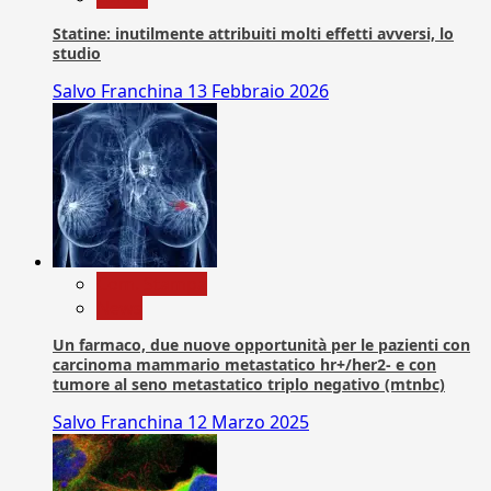
Statine: inutilmente attribuiti molti effetti avversi, lo
studio
Salvo Franchina
13 Febbraio 2026
Com. Stampa
News
Un farmaco, due nuove opportunità per le pazienti con
carcinoma mammario metastatico hr+/her2- e con
tumore al seno metastatico triplo negativo (mtnbc)
Salvo Franchina
12 Marzo 2025