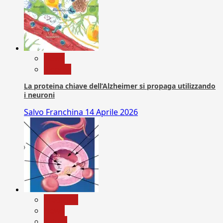
News
Ricerca
La proteina chiave dell’Alzheimer si propaga utilizzando
i neuroni
Salvo Franchina
14 Aprile 2026
Medicina
News
Salute