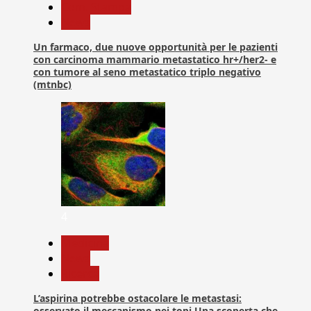
Com. Stampa
News
Un farmaco, due nuove opportunità per le pazienti
con carcinoma mammario metastatico hr+/her2- e
con tumore al seno metastatico triplo negativo
(mtnbc)
4
Medicina
News
Ricerca
L’aspirina potrebbe ostacolare le metastasi:
osservato il meccanismo nei topi Una scoperta che