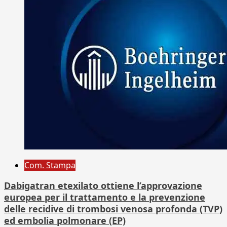
Com. Stampa
Dabigatran etexilato ottiene l’approvazione
europea per il trattamento e la prevenzione
delle recidive di trombosi venosa profonda (TVP)
ed embolia polmonare (EP)