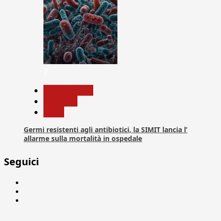
7
Com. Stampa
Medicina
News
Germi resistenti agli antibiotici, la SIMIT lancia l’
allarme sulla mortalità in ospedale
Seguici
Facebook
Linkedin
X