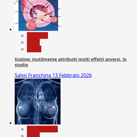
Medicina
News
Salute
Statine: inutilmente attribuiti molti effetti avversi, lo
studio
Salvo Franchina
13 Febbraio 2026
Com. Stampa
News