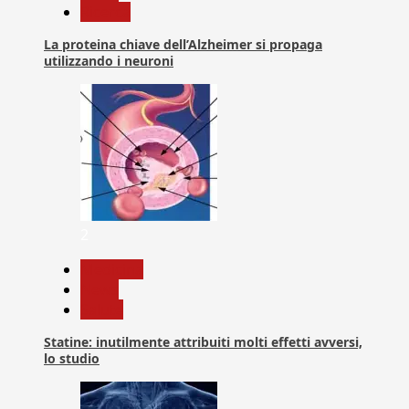
Ricerca
La proteina chiave dell’Alzheimer si propaga
utilizzando i neuroni
2
Medicina
News
Salute
Statine: inutilmente attribuiti molti effetti avversi,
lo studio