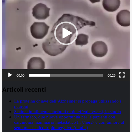
00:00
00:25
Articoli recenti
La proteina chiave dell’Alzheimer si propaga utilizzando i
neuroni
Statine: inutilmente attribuiti molti effetti avversi, lo studio
Un farmaco, due nuove opportunità per le pazienti con
carcinoma mammario metastatico hr+/her2- e con tumore al
seno metastatico triplo negativo (mtnbc)