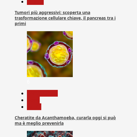
Ricerca
Tumori più aggressivi: scoperta una
trasformazione cellulare chiave, il pancreas tra i
primi
6
Com. Stampa
News
Salute
Cheratite da Acanthamoeba, curarla oggi si può
ma è meglio prevenirla