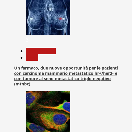
3
Com. Stampa
News
Un farmaco, due nuove opportunità per le pazienti
con carcinoma mammario metastatico hr+/her2- e
con tumore al seno metastatico triplo negativo
(mtnbc)