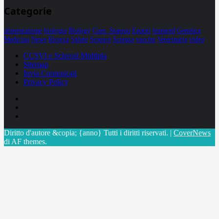
Categorie
alimentazione
biologia
Biology
Com. Stampa
Epatiti
featured
Genetica
Medicina
News
Ricerca
Salute
Science
Scienza
vaccini
Veterinaria
video
CCSVI e Sclerosi Multipla
Sitemap
Invia Comunicati
Privacy Policy
Facebook
Linkedin
X
Diritto d'autore &copia; {anno} Tutti i diritti riservati.
|
CoverNews
di AF themes.