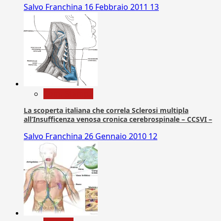
Salvo Franchina
16 Febbraio 2011
13
Com. Stampa
La scoperta italiana che correla Sclerosi multipla
all’Insufficenza venosa cronica cerebrospinale – CCSVI –
Salvo Franchina
26 Gennaio 2010
12