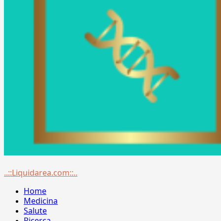
Menu
..::Liquidarea.com::..
principale
Home
Medicina
Salute
Ricerca