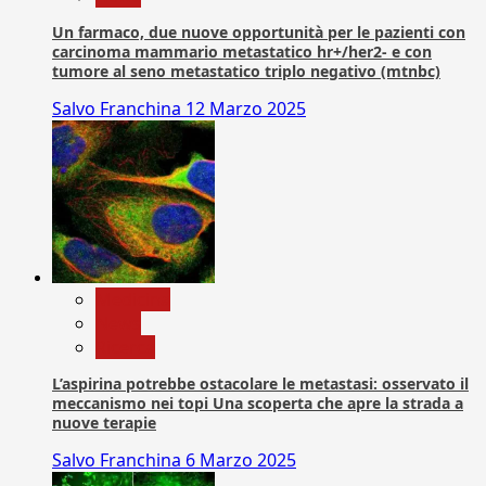
Un farmaco, due nuove opportunità per le pazienti con
carcinoma mammario metastatico hr+/her2- e con
tumore al seno metastatico triplo negativo (mtnbc)
Salvo Franchina
12 Marzo 2025
Medicina
News
Ricerca
L’aspirina potrebbe ostacolare le metastasi: osservato il
meccanismo nei topi Una scoperta che apre la strada a
nuove terapie
Salvo Franchina
6 Marzo 2025