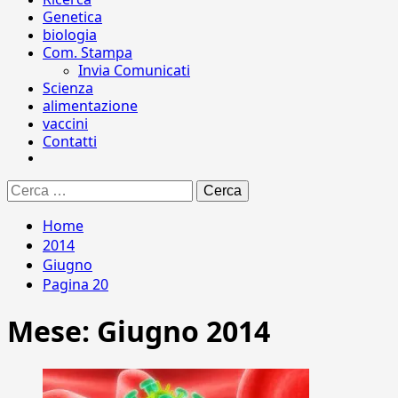
Genetica
biologia
Com. Stampa
Invia Comunicati
Scienza
alimentazione
vaccini
Contatti
Ricerca
per:
Home
2014
Giugno
Pagina 20
Mese:
Giugno 2014