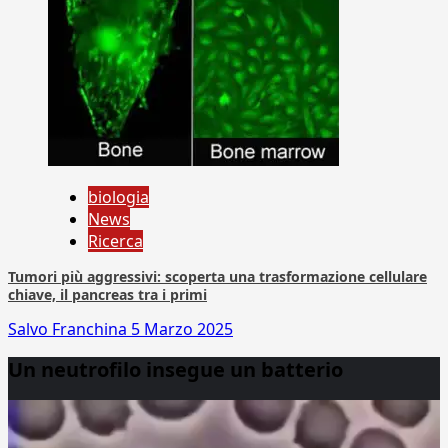
biologia
News
Ricerca
Tumori più aggressivi: scoperta una trasformazione cellulare
chiave, il pancreas tra i primi
Salvo Franchina
5 Marzo 2025
Un neutrofilo insegue un batterio
Video
Player