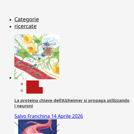
Categorie
ricercate
News
Ricerca
La proteina chiave dell’Alzheimer si propaga utilizzando
i neuroni
Salvo Franchina
14 Aprile 2026