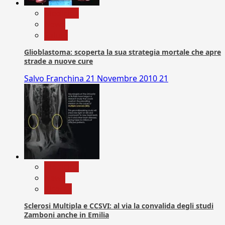
Medicina
News
Salute
Glioblastoma: scoperta la sua strategia mortale che apre
strade a nuove cure
Salvo Franchina
21 Novembre 2010
21
Medicina
News
Ricerca
Sclerosi Multipla e CCSVI: al via la convalida degli studi
Zamboni anche in Emilia