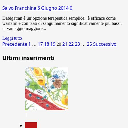
Salvo Franchina
6 Giugno 2014
0
Dabigatran è un’opzione terapeutica semplice, è efficace come
warfarin e con tassi di sanguinamento significativamente più bassi,
il vantaggio maggiore...
Leggi tutto
Paginazione
Precedente
1
17
18
19
21
22
23
25
Successivo
…
20
…
degli
Ultimi inserimenti
articoli
1
News