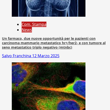
Com. Stampa
News
Un farmaco, due nuove opportunità per le pazienti con
carcinoma mammario metastatico hr+/her2- e con tumore al
seno metastatico triplo negativo (mtnbc)
Salvo Franchina
12 Marzo 2025