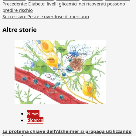
Navigazione
Precedente:
Diabete: livelli glicemici nei ricoverati possono
predire rischio
articolo
Successivo:
Pesce e overdose di mercurio
Altre storie
News
Ricerca
La proteina chiave dell’Alzheimer si propaga utilizzando