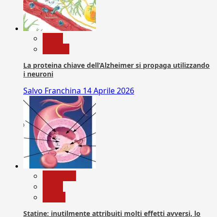
News
Ricerca
La proteina chiave dell’Alzheimer si propaga utilizzando
i neuroni
Salvo Franchina
14 Aprile 2026
Medicina
News
Salute
Statine: inutilmente attribuiti molti effetti avversi, lo