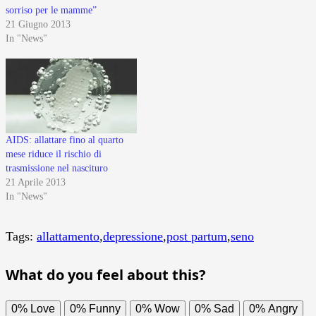
sorriso per le mamme”
21 Giugno 2013
In "News"
AIDS: allattare fino al quarto
mese riduce il rischio di
trasmissione nel nascituro
21 Aprile 2013
In "News"
Tags:
allattamento
,
depressione
,
post partum
,
seno
What do you feel about this?
0%
Love
0%
Funny
0%
Wow
0%
Sad
0%
Angry