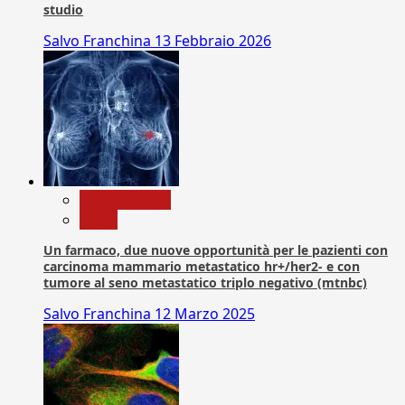
studio
Salvo Franchina
13 Febbraio 2026
Com. Stampa
News
Un farmaco, due nuove opportunità per le pazienti con
carcinoma mammario metastatico hr+/her2- e con
tumore al seno metastatico triplo negativo (mtnbc)
Salvo Franchina
12 Marzo 2025