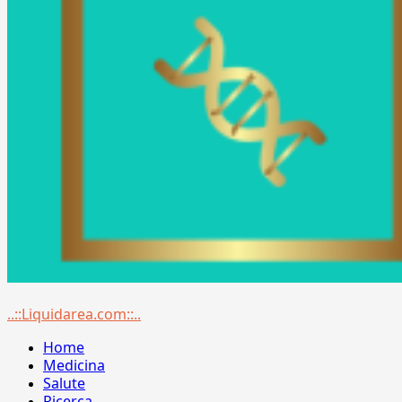
Menu
..::Liquidarea.com::..
principale
Home
Medicina
Salute
Ricerca