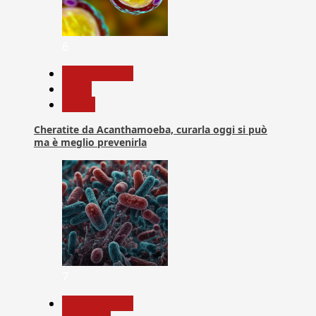
6
Com. Stampa
News
Salute
Cheratite da Acanthamoeba, curarla oggi si può
ma è meglio prevenirla
7
Com. Stampa