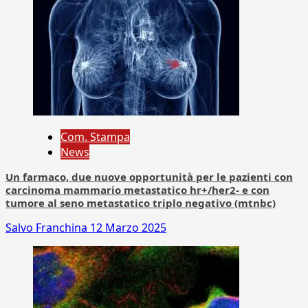
Com. Stampa
News
Un farmaco, due nuove opportunità per le pazienti con
carcinoma mammario metastatico hr+/her2- e con
tumore al seno metastatico triplo negativo (mtnbc)
Salvo Franchina
12 Marzo 2025