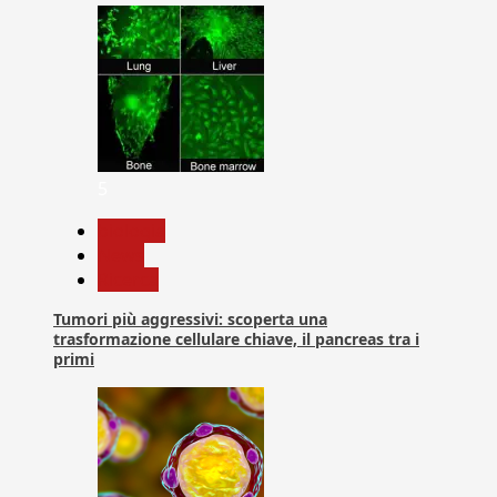
5
biologia
News
Ricerca
Tumori più aggressivi: scoperta una
trasformazione cellulare chiave, il pancreas tra i
primi