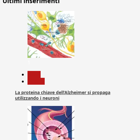
Ultimi inserimenti
1
News
Ricerca
La proteina chiave dell’Alzheimer si propaga
utilizzando i neuroni