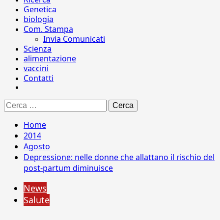
Genetica
biologia
Com. Stampa
Invia Comunicati
Scienza
alimentazione
vaccini
Contatti
Ricerca
per:
Home
2014
Agosto
Depressione: nelle donne che allattano il rischio del
post-partum diminuisce
News
Salute