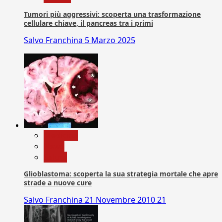
Tumori più aggressivi: scoperta una trasformazione
cellulare chiave, il pancreas tra i primi
Salvo Franchina
5 Marzo 2025
Medicina
News
Salute
Glioblastoma: scoperta la sua strategia mortale che apre
strade a nuove cure
Salvo Franchina
21 Novembre 2010
21