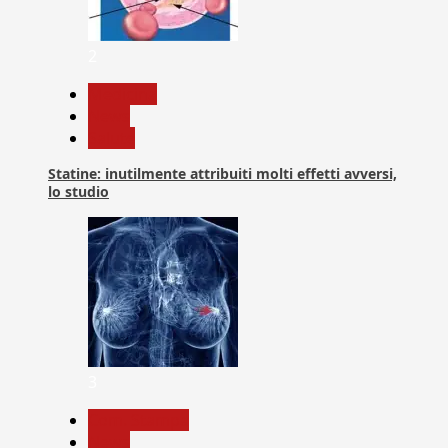
2
Medicina
News
Salute
Statine: inutilmente attribuiti molti effetti avversi,
lo studio
3
Com. Stampa
News