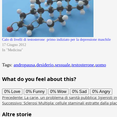
Calo di livelli di testosterone: primo indiziato per la depressione maschile
17 Giugno 2012
In "Medicina"
Tags:
andropausa
,
desiderio
,
sessuale
,
testosterone
,
uomo
What do you feel about this?
0%
Love
0%
Funny
0%
Wow
0%
Sad
0%
Angry
Navigazione
Precedente:
La carie, un problema di sanità pubblica: Igienisti in
Successivo:
Sclerosi Multipla: cellule staminali estratte dalla pla
articolo
Altre storie