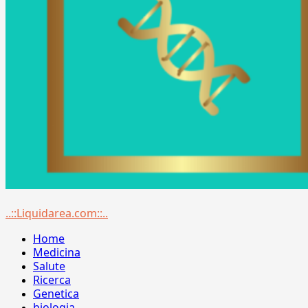
Menu
..::Liquidarea.com::..
principale
Home
Medicina
Salute
Ricerca
Genetica
biologia