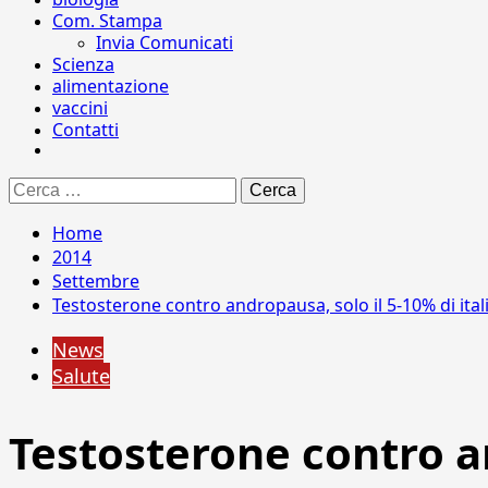
Com. Stampa
Invia Comunicati
Scienza
alimentazione
vaccini
Contatti
Ricerca
per:
Home
2014
Settembre
Testosterone contro andropausa, solo il 5-10% di itali
News
Salute
Testosterone contro and