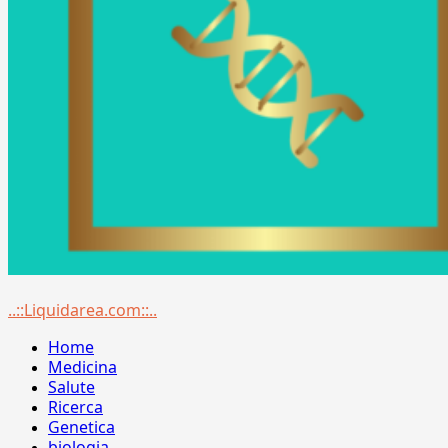
Menu
..::Liquidarea.com::..
principale
Home
Medicina
Salute
Ricerca
Genetica
biologia