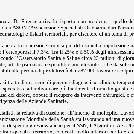
ra. Da Firenze arriva la risposta a un problema – quello dell
ato da ASON (Associazione Specialisti Osteoarticolari Naziona
reumatologi e fisiatri territoriali, per discutere di un tema di 
ti ancora la condizione cronica più diffusa nella popolazione
 e l’osteoporosi il 7,3%. Tra il 25% e il 50% degli ultrasessan
condo l’Osservatorio Sanità e Salute circa 23 milioni di gior
ide, artrite psoriasica e spondilite anchilosante – che da sole i
bili alla perdita di produttività dei 287.000 lavoratori colpiti
i tratta di una serie di percorsi diagnostico, clinico, terapeu
o specialista ad individuare più facilmente il rimedio giusto e
usa del dolore, oppure il recupero da interventi chirurgici, e 
irigenza delle Aziende Sanitarie.
ialisti, la relativa discussione, all’interno di molteplici Lavori
anizzazione Mondiale della Sanità sta lavorando ad una nuova 
pi di spending review anche per il SSN, l’Algoritmo ASON serv
ra ospedali e territorio, con costi molto inferiori per lo Stato 