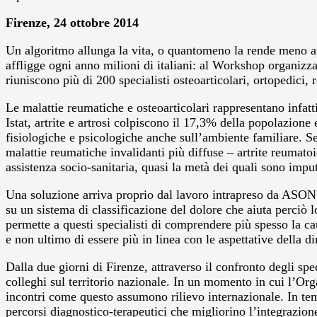
Firenze, 24 ottobre 2014
Un algoritmo allunga la vita, o quantomeno la rende meno ama
affligge ogni anno milioni di italiani: al Workshop organizz
riuniscono più di 200 specialisti osteoarticolari, ortopedici, 
Le malattie reumatiche e osteoarticolari rappresentano infat
Istat, artrite e artrosi colpiscono il 17,3% della popolazione
fisiologiche e psicologiche anche sull’ambiente familiare. Se
malattie reumatiche invalidanti più diffuse – artrite reumato
assistenza socio-sanitaria, quasi la metà dei quali sono imputa
Una soluzione arriva proprio dal lavoro intrapreso da ASON: s
su un sistema di classificazione del dolore che aiuta perciò l
permette a questi specialisti di comprendere più spesso la ca
e non ultimo di essere più in linea con le aspettative della d
Dalla due giorni di Firenze, attraverso il confronto degli spec
colleghi sul territorio nazionale. In un momento in cui l’Org
incontri come questo assumono rilievo internazionale. In tem
percorsi diagnostico-terapeutici che migliorino l’integrazione t