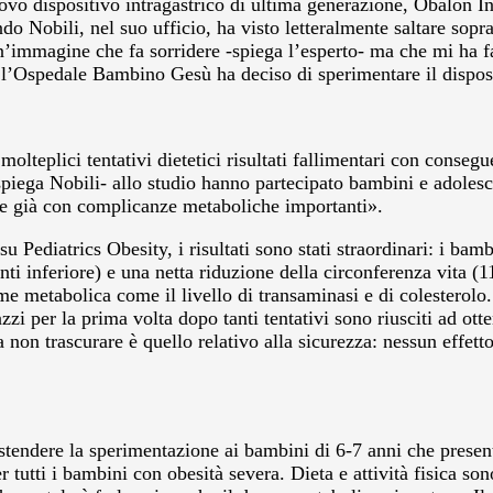
uovo dispositivo intragastrico di ultima generazione, Obalon 
do Nobili, nel suo ufficio, ha visto letteralmente saltare sopra
mmagine che fa sorridere -spiega l’esperto- ma che mi ha fatto
ico, l’Ospedale Bambino Gesù ha deciso di sperimentare il dispo
 molteplici tentativi dietetici risultati fallimentari con consegu
spiega Nobili- allo studio hanno partecipato bambini e adolesce
5 e già con complicanze metaboliche importanti».
u Pediatrics Obesity, i risultati sono stati straordinari: i ba
 inferiore) e una netta riduzione della circonferenza vita (1
rome metabolica come il livello di transaminasi e di colesterolo
zzi per la prima volta dopo tanti tentativi sono riusciti ad ot
non trascurare è quello relativo alla sicurezza: nessun effetto 
i estendere la sperimentazione ai bambini di 6-7 anni che presen
r tutti i bambini con obesità severa. Dieta e attività fisica s