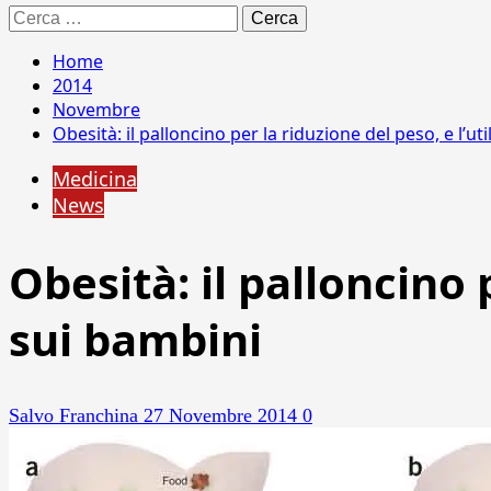
Ricerca
per:
Home
2014
Novembre
Obesità: il palloncino per la riduzione del peso, e l’u
Medicina
News
Obesità: il palloncino 
sui bambini
Salvo Franchina
27 Novembre 2014
0