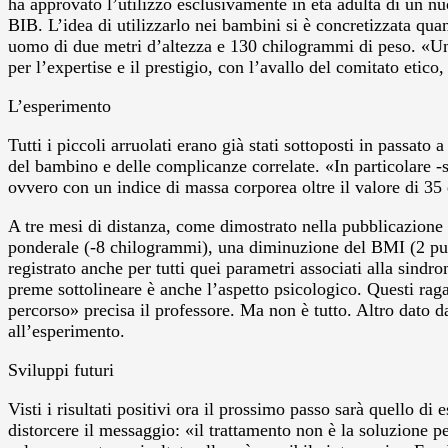
ha approvato l’utilizzo esclusivamente in età adulta di un n
BIB. L’idea di utilizzarlo nei bambini si è concretizzata quan
uomo di due metri d’altezza e 130 chilogrammi di peso. «Un’i
per l’expertise e il prestigio, con l’avallo del comitato et
L’esperimento
Tutti i piccoli arruolati erano già stati sottoposti in passato a
del bambino e delle complicanze correlate. «In particolare -
ovvero con un indice di massa corporea oltre il valore di 3
A tre mesi di distanza, come dimostrato nella pubblicazione s
ponderale (-8 chilogrammi), una diminuzione del BMI (2 punti
registrato anche per tutti quei parametri associati alla sind
preme sottolineare è anche l’aspetto psicologico. Questi raga
percorso» precisa il professore. Ma non è tutto. Altro dato da 
all’esperimento.
Sviluppi futuri
Visti i risultati positivi ora il prossimo passo sarà quello d
distorcere il messaggio: «il trattamento non è la soluzione pe