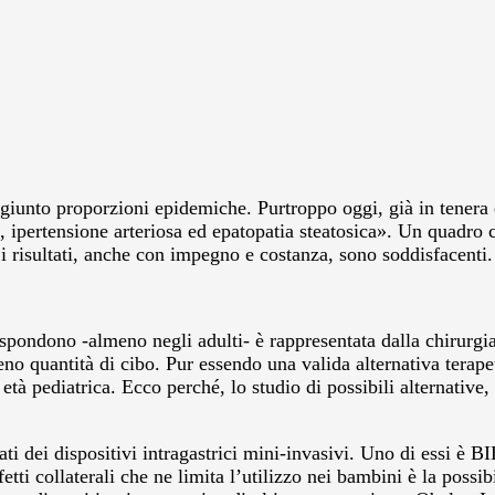
aggiunto proporzioni epidemiche. Purtroppo oggi, già in tenera
, ipertensione arteriosa ed epatopatia steatosica». Un quadro cl
e i risultati, anche con impegno e costanza, sono soddisfacenti
 rispondono -almeno negli adulti- è rappresentata dalla chirurg
eno quantità di cibo. Pur essendo una valida alternativa terapeu
età pediatrica. Ecco perché, lo studio di possibili alternative,
ati dei dispositivi intragastrici mini-invasivi. Uno di essi è BI
etti collaterali che ne limita l’utilizzo nei bambini è la pos