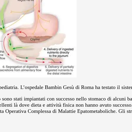
ediatria. L’ospedale Bambin Gesù di Roma ha testato il sistema
do sono stati impiantati con successo nello stomaco di alcuni ba
eccellenti là dove dieta e attività fisica non hanno avuto suc
ita Operativa Complessa di Malattie Epatometaboliche. Gli strao