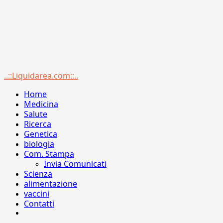
Menu
..::Liquidarea.com::..
principale
Home
Medicina
Salute
Ricerca
Genetica
biologia
Com. Stampa
Invia Comunicati
Scienza
alimentazione
vaccini
Contatti