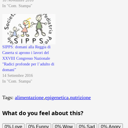
18 Novembre 2016
In "Com. Stampa"
SIPPS: domani alla Reggia di
Caserta si aprono i lavori del
XXVIII Congresso Nazionale
“Radici profonde per l’adulto di
domani”
14 Settembre 2016
In "Com. Stampa"
Tags:
alimentazione
,
epigenetica
,
nutrizione
What do you feel about this?
0%
Love
0%
Funny
0%
Wow
0%
Sad
0%
Angry