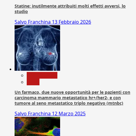
Statine: inutilmente attribuiti molti effetti avversi, lo
studio
Salvo Franchina
13 Febbraio 2026
Com. Stampa
News
Un farmaco, due nuove opportunità per le pazienti con
carcinoma mammario metastatico hr+/her2- e con
tumore al seno metastatico triplo negativo (mtnbc)
Salvo Franchina
12 Marzo 2025