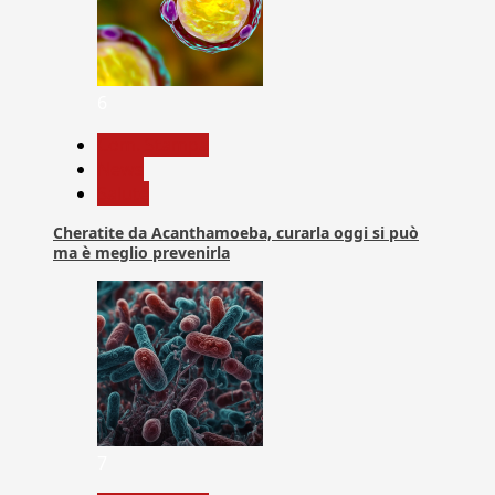
6
Com. Stampa
News
Salute
Cheratite da Acanthamoeba, curarla oggi si può
ma è meglio prevenirla
7