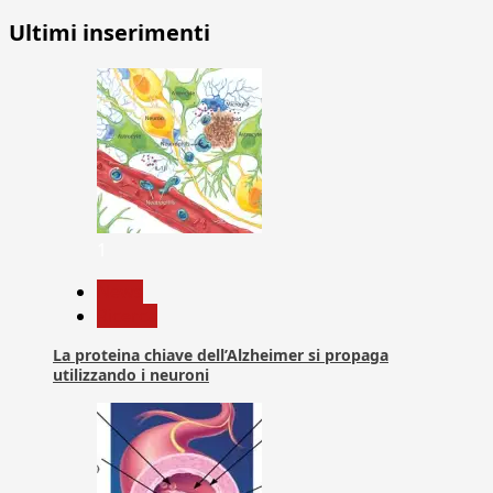
Ultimi inserimenti
1
News
Ricerca
La proteina chiave dell’Alzheimer si propaga
utilizzando i neuroni