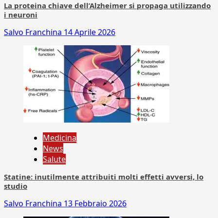
La proteina chiave dell’Alzheimer si propaga utilizzando
i neuroni
Salvo Franchina
14 Aprile 2026
Medicina
News
Salute
Statine: inutilmente attribuiti molti effetti avversi, lo
studio
Salvo Franchina
13 Febbraio 2026