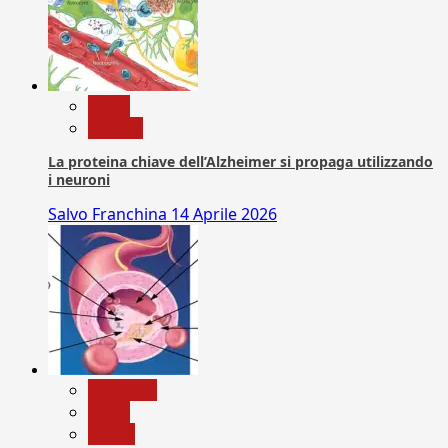
News
Ricerca
La proteina chiave dell’Alzheimer si propaga utilizzando
i neuroni
Salvo Franchina
14 Aprile 2026
Medicina
News
Salute