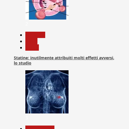
2
Medicina
News
Salute
Statine: inutilmente attribuiti molti effetti avversi,
lo studio
3
Com. Stampa