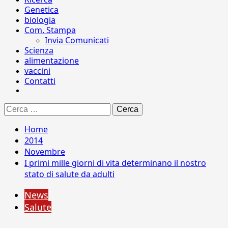
Genetica
biologia
Com. Stampa
Invia Comunicati
Scienza
alimentazione
vaccini
Contatti
Ricerca
per:
Home
2014
Novembre
I primi mille giorni di vita determinano il nostro
stato di salute da adulti
News
Salute