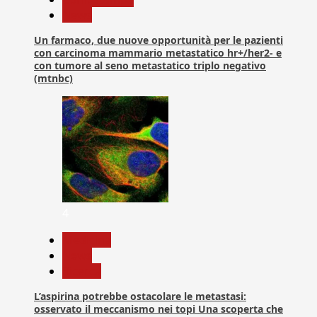
News
Un farmaco, due nuove opportunità per le pazienti
con carcinoma mammario metastatico hr+/her2- e
con tumore al seno metastatico triplo negativo
(mtnbc)
4
Medicina
News
Ricerca
L’aspirina potrebbe ostacolare le metastasi:
osservato il meccanismo nei topi Una scoperta che