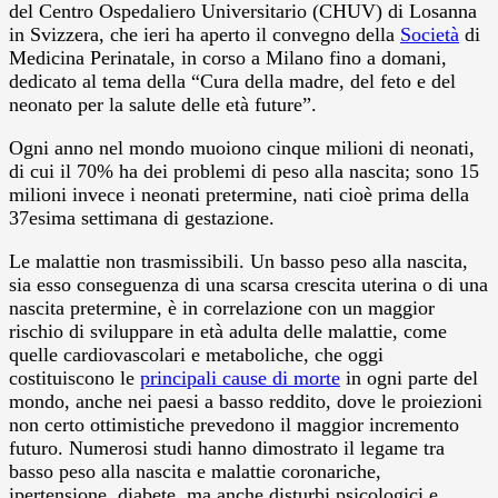
del Centro Ospedaliero Universitario (CHUV) di Losanna
in Svizzera, che ieri ha aperto il convegno della
Società
di
Medicina Perinatale, in corso a Milano fino a domani,
dedicato al tema della “Cura della madre, del feto e del
neonato per la salute delle età future”.
Ogni anno nel mondo muoiono cinque milioni di neonati,
di cui il 70% ha dei problemi di peso alla nascita; sono 15
milioni invece i neonati pretermine, nati cioè prima della
37esima settimana di gestazione.
Le malattie non trasmissibili. Un basso peso alla nascita,
sia esso conseguenza di una scarsa crescita uterina o di una
nascita pretermine, è in correlazione con un maggior
rischio di sviluppare in età adulta delle malattie, come
quelle cardiovascolari e metaboliche, che oggi
costituiscono le
principali cause di morte
in ogni parte del
mondo, anche nei paesi a basso reddito, dove le proiezioni
non certo ottimistiche prevedono il maggior incremento
futuro. Numerosi studi hanno dimostrato il legame tra
basso peso alla nascita e malattie coronariche,
ipertensione, diabete, ma anche disturbi psicologici e