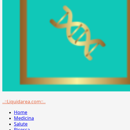
Menu
..::Liquidarea.com::..
principale
Home
Medicina
Salute
Ricerca