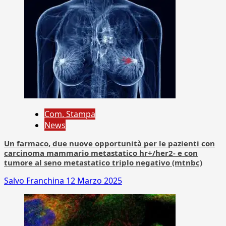
Com. Stampa
News
Un farmaco, due nuove opportunità per le pazienti con
carcinoma mammario metastatico hr+/her2- e con
tumore al seno metastatico triplo negativo (mtnbc)
Salvo Franchina
12 Marzo 2025