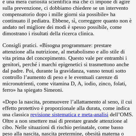
è una mera curiosità scientifica ma che ci impone di agire
sulla prevenzione, ci dobbiamo chiedere se un intervento
compensatorio dopo i mille giorni sia possibile» ha
continuato il pediatra. Ebbene, sì, correggere quanto non è
andato nel migliore dei modi è spesso possibile, come
dimostrano i risultati della ricerca clinica.
Consigli pratici. «Bisogna programmare: prestare
attenzione alla nutrizione, al metabolismo e allo stile di
vita prima del concepimento. Questo vale per entrambi i
genitori, perché i marchi epigenetici si trasmettono anche
dal padre. Poi, durante la gravidanza, vanno tenuti sotto
controllo l’aumento di peso e le eventuali carenze di
micronutrienti, come vitamina D, A, iodio, zinco, folati,
ferro» ha spiegato Simeoni.
«Dopo la nascita, promuovere l’allattamento al seno, il cui
effetto protettivo è proporzionale alla durata, come indica
una classica
revisione sistematica e meta-analisi
dell’OMS.
Oltre a non smettere mai di prestare grande attenzione al
cibo. Nelle situazioni di rischio perinatale, come basso
peso alla nascita, nascita pretermine, obesità materna o