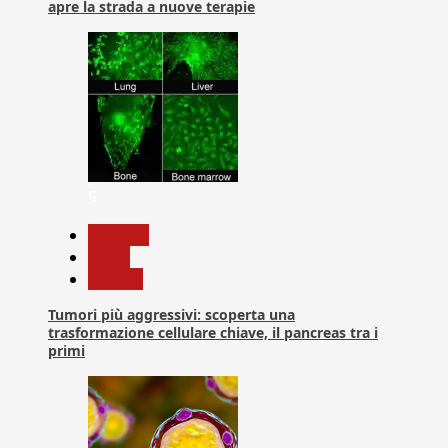
apre la strada a nuove terapie
5
biologia
News
Ricerca
Tumori più aggressivi: scoperta una
trasformazione cellulare chiave, il pancreas tra i
primi