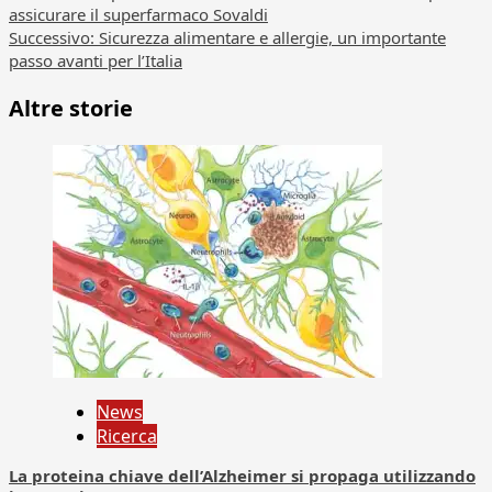
assicurare il superfarmaco Sovaldi
articolo
Successivo:
Sicurezza alimentare e allergie, un importante
passo avanti per l’Italia
Altre storie
News
Ricerca
La proteina chiave dell’Alzheimer si propaga utilizzando