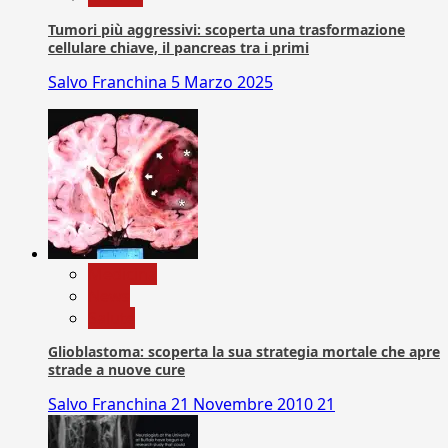
Tumori più aggressivi: scoperta una trasformazione
cellulare chiave, il pancreas tra i primi
Salvo Franchina
5 Marzo 2025
Medicina
News
Salute
Glioblastoma: scoperta la sua strategia mortale che apre
strade a nuove cure
Salvo Franchina
21 Novembre 2010
21