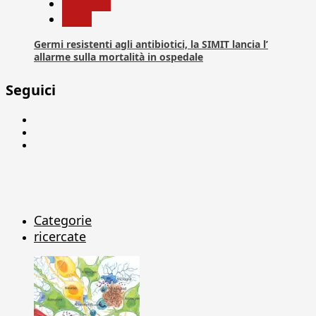
Medicina
News
Germi resistenti agli antibiotici, la SIMIT lancia l’
allarme sulla mortalità in ospedale
Seguici
Facebook
Linkedin
X
Categorie
ricercate