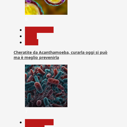
6
Com. Stampa
News
Salute
Cheratite da Acanthamoeba, curarla oggi si può
ma è meglio prevenirla
7
Com. Stampa