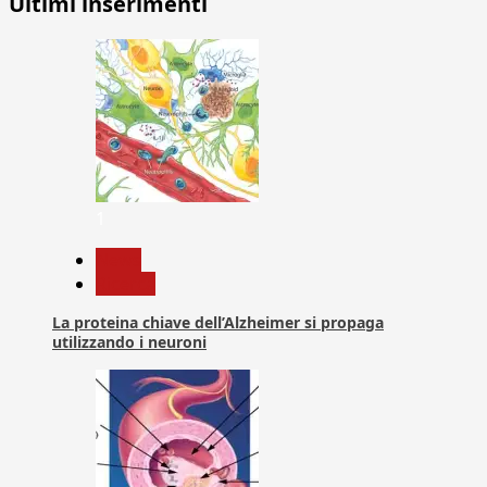
Ultimi inserimenti
1
News
Ricerca
La proteina chiave dell’Alzheimer si propaga
utilizzando i neuroni