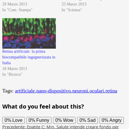
29 Marzo 2013
25 Marzo 2013
In "Com. Stampa"
In "Scienza"
Retina artificiale: la prima
biocompatibile ingegnerizzata in
Italia
18 Marzo 2013
In "Ricerca"
Tags:
artificiale
,
nano-dispositivo
,
neuroni
,
oculari
,
retina
What do you feel about this?
0%
Love
0%
Funny
0%
Wow
0%
Sad
0%
Angry
Navigazione
Precedente:
Epatite C: Min. Salute intende creare fondo per