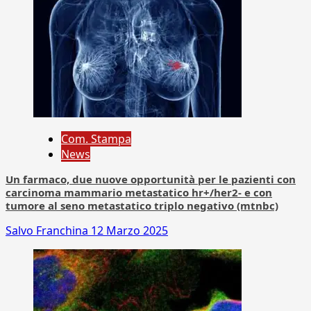
Com. Stampa
News
Un farmaco, due nuove opportunità per le pazienti con
carcinoma mammario metastatico hr+/her2- e con
tumore al seno metastatico triplo negativo (mtnbc)
Salvo Franchina
12 Marzo 2025