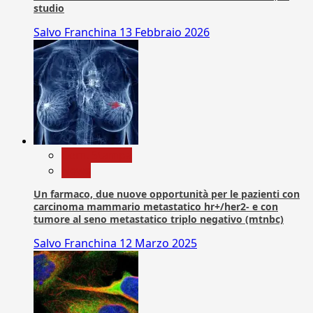
studio
Salvo Franchina
13 Febbraio 2026
Com. Stampa
News
Un farmaco, due nuove opportunità per le pazienti con
carcinoma mammario metastatico hr+/her2- e con
tumore al seno metastatico triplo negativo (mtnbc)
Salvo Franchina
12 Marzo 2025