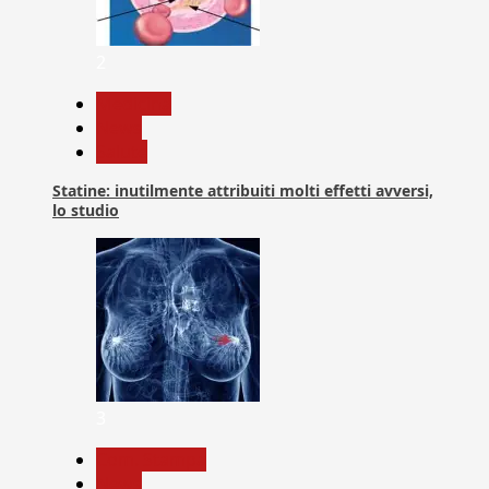
2
Medicina
News
Salute
Statine: inutilmente attribuiti molti effetti avversi,
lo studio
3
Com. Stampa
News