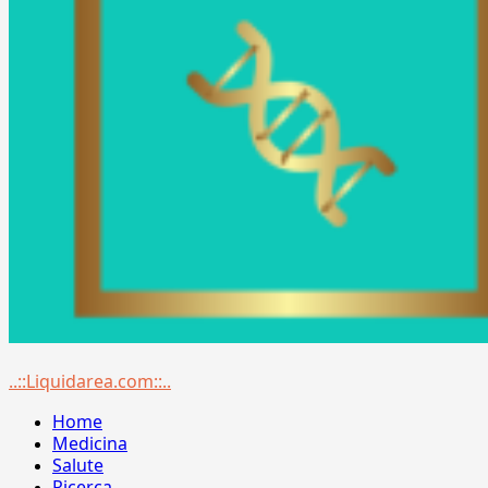
Menu
..::Liquidarea.com::..
principale
Home
Medicina
Salute
Ricerca