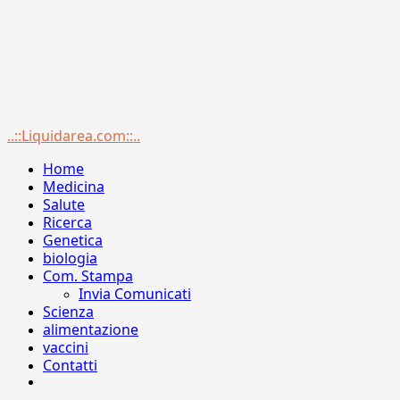
Menu
..::Liquidarea.com::..
principale
Home
Medicina
Salute
Ricerca
Genetica
biologia
Com. Stampa
Invia Comunicati
Scienza
alimentazione
vaccini
Contatti