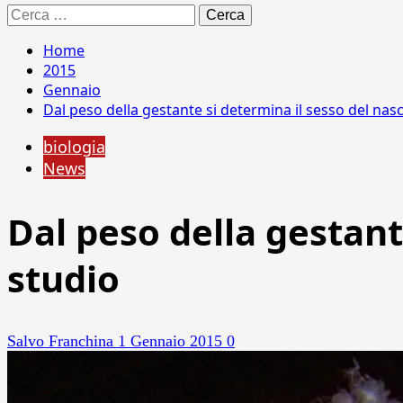
Ricerca
per:
Home
2015
Gennaio
Dal peso della gestante si determina il sesso del nas
biologia
News
Dal peso della gestant
studio
Salvo Franchina
1 Gennaio 2015
0