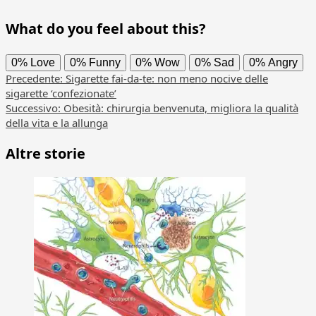
What do you feel about this?
0%
Love
0%
Funny
0%
Wow
0%
Sad
0%
Angry
Navigazione
Precedente:
Sigarette fai-da-te: non meno nocive delle
sigarette ‘confezionate’
articolo
Successivo:
Obesità: chirurgia benvenuta, migliora la qualità
della vita e la allunga
Altre storie