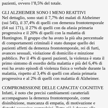
pazienti, ovvero l’8,5% del totale.
GLI ALZHEIMER SONO I MENO REATTIVI
Nel dettaglio, sono stati il 7,7% dei malati di Alzheimer
(sui 545), il 37,4% di quelli con demenza frontotemporale
(64 sui 171), il 27% di quelli con da afasia primaria
progressiva e il 20% di quelli con la malattia di
Huntington. Il gruppo che ha avuto la più alta percentuale
di comportamenti criminali è stato dunque quello dei
pazienti affetti da demenza frontotemporale, rei di furti,
avances sessuali, violazione di domicilio e minzione
pubblico. Per il 4% di questi pazienti, la violenza è stata il
primo sintomo di esordio della malattia e più del 6,4% di
essi ha avuto episodi di violenza fisica o verbale durante la
malattia, rispetto al 3,4% di quelli con afasia primaria
progressiva e al 2% di quelli con malattia di Alzheimer.
COMPROMISSIONE DELLE CAPACITA’ COGNITIVE
Infatti, è noto che precisi cambiamenti caratteriali
accompagnano la demenza frontotemporale, come
disinibizione, mancanza di empatia, di motivazione e
disturbi ossessivo compulsivi. Tutto ciò è dovuto alle