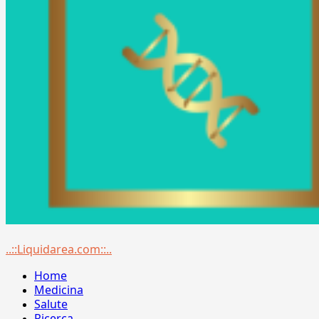
Menu
..::Liquidarea.com::..
principale
Home
Medicina
Salute
Ricerca