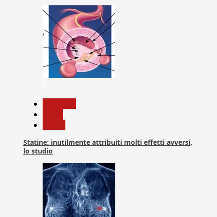
2
Medicina
News
Salute
Statine: inutilmente attribuiti molti effetti avversi,
lo studio