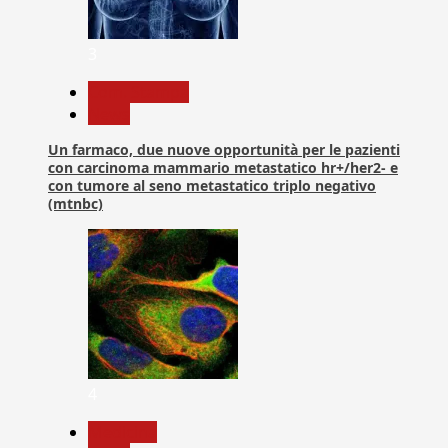
3
Com. Stampa
News
Un farmaco, due nuove opportunità per le pazienti
con carcinoma mammario metastatico hr+/her2- e
con tumore al seno metastatico triplo negativo
(mtnbc)
4
Medicina