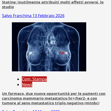
Statine: inutilmente attribuiti molti effetti avversi, lo
studio
Salvo Franchina
13 Febbraio 2026
Com. Stampa
News
Un farmaco, due nuove opportunità per le pazienti con
carcinoma mammario metastatico hr+/her2- e con
tumore al seno metastatico triplo negativo (mtnbc)