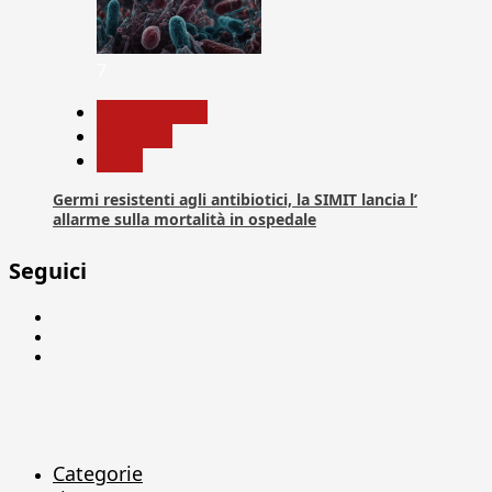
7
Com. Stampa
Medicina
News
Germi resistenti agli antibiotici, la SIMIT lancia l’
allarme sulla mortalità in ospedale
Seguici
Facebook
Linkedin
X
Categorie