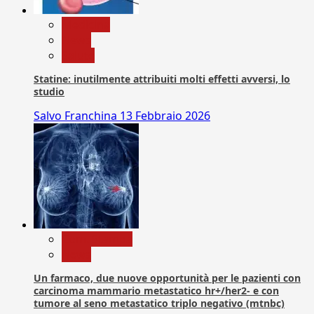
Medicina
News
Salute
Statine: inutilmente attribuiti molti effetti avversi, lo
studio
Salvo Franchina
13 Febbraio 2026
Com. Stampa
News
Un farmaco, due nuove opportunità per le pazienti con
carcinoma mammario metastatico hr+/her2- e con
tumore al seno metastatico triplo negativo (mtnbc)