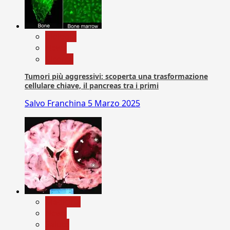
biologia
News
Ricerca
Tumori più aggressivi: scoperta una trasformazione
cellulare chiave, il pancreas tra i primi
Salvo Franchina
5 Marzo 2025
Medicina
News
Salute