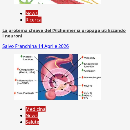
News
Ricerca
La proteina chiave dell’Alzheimer si propaga utilizzando
i neuroni
Salvo Franchina
14 Aprile 2026
Medicina
News
Salute