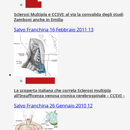
Ricerca
Sclerosi Multipla e CCSVI: al via la convalida degli studi
Zamboni anche in Emilia
Salvo Franchina
16 Febbraio 2011
13
Com. Stampa
La scoperta italiana che correla Sclerosi multipla
all’Insufficenza venosa cronica cerebrospinale – CCSVI –
Salvo Franchina
26 Gennaio 2010
12