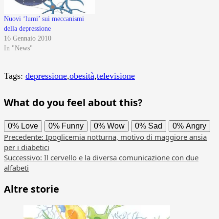
Nuovi ‘lumi’ sui meccanismi
della depressione
16 Gennaio 2010
In "News"
Tags:
depressione
,
obesità
,
televisione
What do you feel about this?
0%
Love
0%
Funny
0%
Wow
0%
Sad
0%
Angry
Navigazione
Precedente:
Ipoglicemia notturna, motivo di maggiore ansia
per i diabetici
articolo
Successivo:
Il cervello e la diversa comunicazione con due
alfabeti
Altre storie