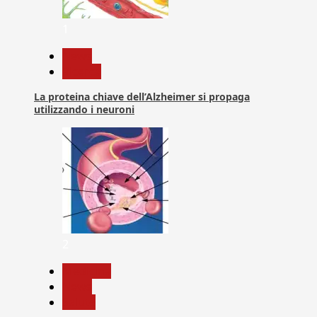
1
News
Ricerca
La proteina chiave dell’Alzheimer si propaga
utilizzando i neuroni
2
Medicina
News
Salute