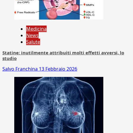
Medicina
News
Salute
Statine: inutilmente attribuiti molti effetti avversi, lo
studio
Salvo Franchina
13 Febbraio 2026