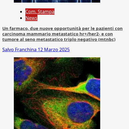
Com. Stampa
News
Un farmaco, due nuove opportunità per le pazienti con
carcinoma mammario metastatico hr+/her2- e con
tumore al seno metastatico triplo negativo (mtnbc)
Salvo Franchina
12 Marzo 2025