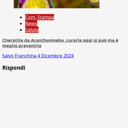
Com. Stampa
News
Salute
Cheratite da Acanthamoeba, curarla oggi si può ma è
meglio prevenirla
Salvo Franchina
4 Dicembre 2024
Rispondi