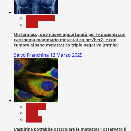
Com. Stampa
News
Un farmaco, due nuove opportunità per le pazienti con
carcinoma mammario metastatico hr+/her2- e con
tumore al seno metastatico triplo negativo (mtnbc)
Salvo Franchina
12 Marzo 2025
Medicina
News
Ricerca
L’aspirina potrebbe ostacolare le metastasi: osservato il