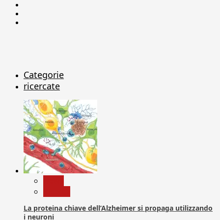
Facebook
Linkedin
X
Categorie
ricercate
News
Ricerca
La proteina chiave dell’Alzheimer si propaga utilizzando
i neuroni