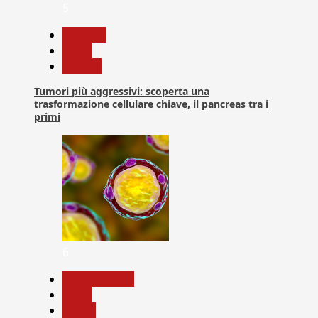
5
biologia
News
Ricerca
Tumori più aggressivi: scoperta una
trasformazione cellulare chiave, il pancreas tra i
primi
6
Com. Stampa
News
Salute