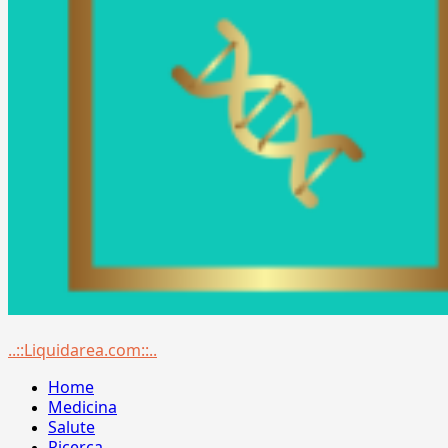
Menu
..::Liquidarea.com::..
principale
Home
Medicina
Salute
Ricerca