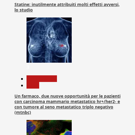
Statine: inutilmente attribuiti molti effetti avversi,
lo studio
3
Com. Stampa
News
Un farmaco, due nuove opportunità per le pazienti
con carcinoma mammario metastatico hr+/her2- e
con tumore al seno metastatico triplo negativo
(mtnbc)