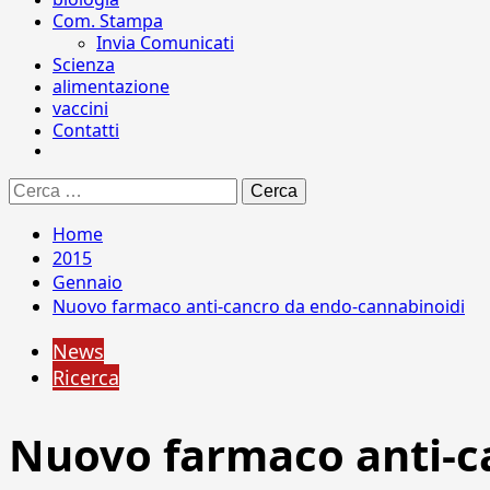
Com. Stampa
Invia Comunicati
Scienza
alimentazione
vaccini
Contatti
Ricerca
per:
Home
2015
Gennaio
Nuovo farmaco anti-cancro da endo-cannabinoidi
News
Ricerca
Nuovo farmaco anti-c