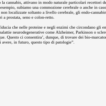
 cannabis, attivano in modo naturale particolari recettori del 
 esempio, subiamo una commozione cerebrale o anche in caso di
o non localizzate soltanto a livello cerebrale, gli endo-canna
i a prostata, seno e colon-retto.
ducia che nelle proteine e negli enzimi che circondano gli e
lattie neurodegenerative come Alzheimer, Parkinson o sclerosi
ue. Questo ci consentira’, dunque, di trovare dei bio-marcato
i avere, in futuro, questo tipo di patologie”.