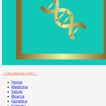
Menu
..::Liquidarea.com::..
principale
Home
Medicina
Salute
Ricerca
Genetica
biologia