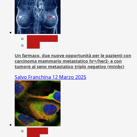
Com. Stampa
News
Un farmaco, due nuove opportunità per le pazienti con
carcinoma mammario metastatico hr+/her2- e con
tumore al seno metastatico triplo negativo (mtnbc)
Salvo Franchina
12 Marzo 2025
Medicina