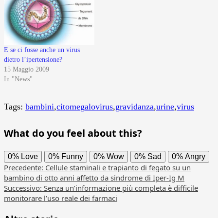
E se ci fosse anche un virus
dietro l’ipertensione?
15 Maggio 2009
In "News"
Tags:
bambini
,
citomegalovirus
,
gravidanza
,
urine
,
virus
What do you feel about this?
0%
Love
0%
Funny
0%
Wow
0%
Sad
0%
Angry
Navigazione
Precedente:
Cellule staminali e trapianto di fegato su un
bambino di otto anni affetto da sindrome di Iper-Ig M
articolo
Successivo:
Senza un’informazione più completa è difficile
monitorare l’uso reale dei farmaci