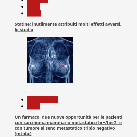
News
Salute
Statine: inutilmente attribuiti molti effetti avversi,
lo studio
3
Com. Stampa
News
Un farmaco, due nuove opportunità per le pazienti
con carcinoma mammario metastatico hr+/her2- e
con tumore al seno metastatico triplo negativo
(mtnbc)