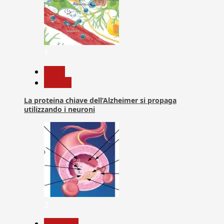
1
News
Ricerca
La proteina chiave dell’Alzheimer si propaga
utilizzando i neuroni
2
Medicina