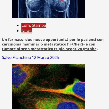
Com. Stampa
News
Un farmaco, due nuove opportunità per le pazienti con
carcinoma mammario metastatico hr+/her2- e con
tumore al seno metastatico triplo negativo (mtnbc)
Salvo Franchina
12 Marzo 2025