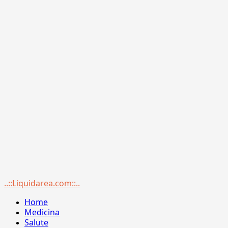
Menu
..::Liquidarea.com::..
principale
Home
Medicina
Salute