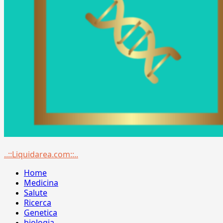
Menu
..::Liquidarea.com::..
principale
Home
Medicina
Salute
Ricerca
Genetica
biologia