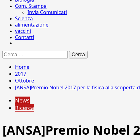
Com. Stampa
Invia Comunicati
Scienza
alimentazione
vaccini
Contatti
Ricerca
per:
Home
2017
Ottobre
[ANSA]Premio Nobel 2017 per la fisica alla scoperta d
News
Ricerca
[ANSA]Premio Nobel 201