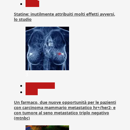
Salute
Statine: inutilmente attribuiti molti effetti avversi,
lo studio
3
Com. Stampa
News
Un farmaco, due nuove opportunità per le pazienti
con carcinoma mammario metastatico hr+/her2- e
con tumore al seno metastatico triplo negativo
(mtnbc)