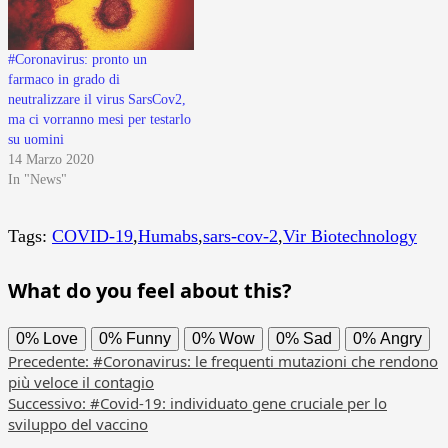
#Coronavirus: pronto un
farmaco in grado di
neutralizzare il virus SarsCov2,
ma ci vorranno mesi per testarlo
su uomini
14 Marzo 2020
In "News"
Tags:
COVID-19
,
Humabs
,
sars-cov-2
,
Vir Biotechnology
What do you feel about this?
0%
Love
0%
Funny
0%
Wow
0%
Sad
0%
Angry
Navigazione
Precedente:
#Coronavirus: le frequenti mutazioni che rendono
più veloce il contagio
articolo
Successivo:
#Covid-19: individuato gene cruciale per lo
sviluppo del vaccino