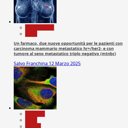
Com. Stampa
News
Un farmaco, due nuove opportunità per le pazienti con
carcinoma mammario metastatico hr+/her2- e con
tumore al seno metastatico triplo negativo (mtnbc)
Salvo Franchina
12 Marzo 2025
Medicina
News
Ricerca