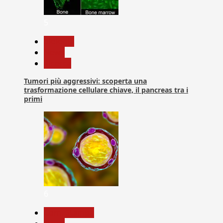
5
biologia
News
Ricerca
Tumori più aggressivi: scoperta una
trasformazione cellulare chiave, il pancreas tra i
primi
6
Com. Stampa