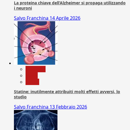
La proteina chiave dell’Alzheimer si propaga utilizzando
i neuroni
Salvo Franchina
14 Aprile 2026
Medicina
News
Salute
Statine: inutilmente attribuiti molti effetti avversi, lo
studio
Salvo Franchina
13 Febbraio 2026