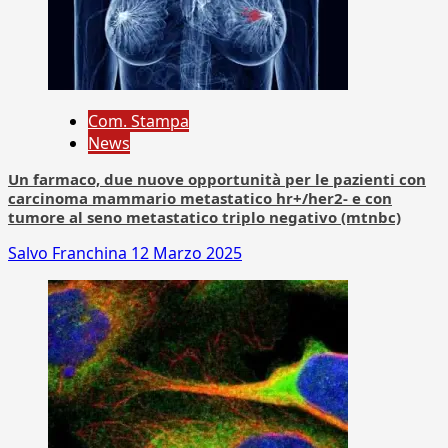
Com. Stampa
News
Un farmaco, due nuove opportunità per le pazienti con
carcinoma mammario metastatico hr+/her2- e con
tumore al seno metastatico triplo negativo (mtnbc)
Salvo Franchina
12 Marzo 2025