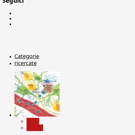
Seguici
Facebook
Linkedin
X
Categorie
ricercate
News
Ricerca