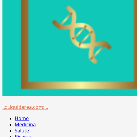
Menu
..::Liquidarea.com::..
principale
Home
Medicina
Salute
Ricerca