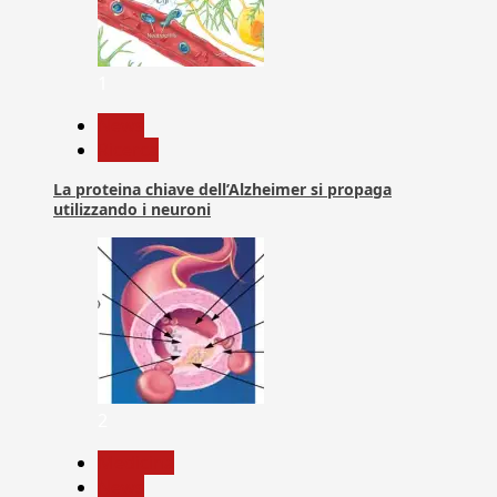
1
News
Ricerca
La proteina chiave dell’Alzheimer si propaga
utilizzando i neuroni
2
Medicina
News