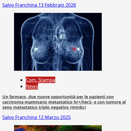
Salvo Franchina
13 Febbraio 2026
Com. Stampa
News
Un farmaco, due nuove opportunità per le pazienti con
carcinoma mammario metastatico hr+/her2- e con tumore al
seno metastatico triplo negativo (mtnbc)
Salvo Franchina
12 Marzo 2025