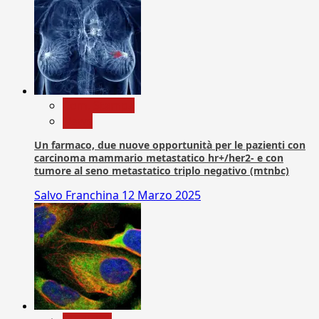
Com. Stampa
News
Un farmaco, due nuove opportunità per le pazienti con
carcinoma mammario metastatico hr+/her2- e con
tumore al seno metastatico triplo negativo (mtnbc)
Salvo Franchina
12 Marzo 2025