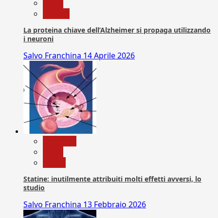
News
Ricerca
La proteina chiave dell’Alzheimer si propaga utilizzando
i neuroni
Salvo Franchina
14 Aprile 2026
Medicina
News
Salute
Statine: inutilmente attribuiti molti effetti avversi, lo
studio
Salvo Franchina
13 Febbraio 2026