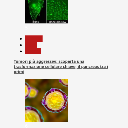
5
biologia
News
Ricerca
Tumori più aggressivi: scoperta una
trasformazione cellulare chiave, il pancreas tra i
primi
6