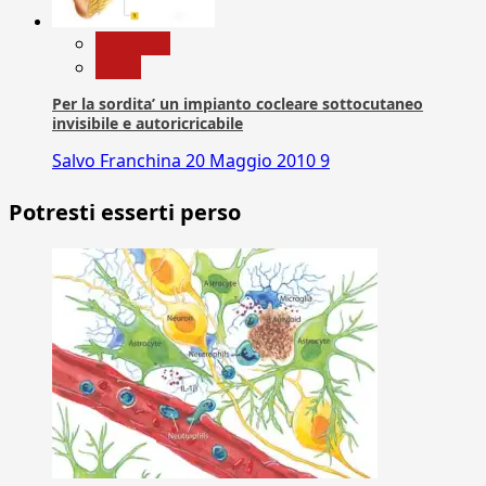
Medicina
News
Per la sordita’ un impianto cocleare sottocutaneo
invisibile e autoricricabile
Salvo Franchina
20 Maggio 2010
9
Potresti esserti perso