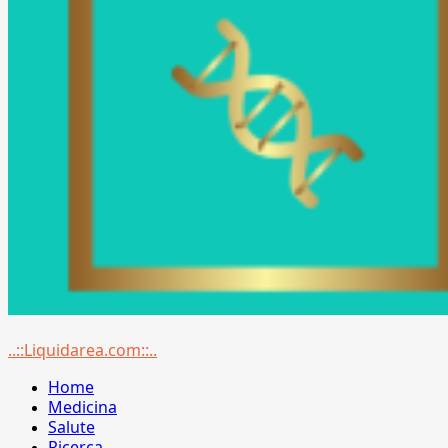
Menu
..::Liquidarea.com::..
principale
Home
Medicina
Salute
Ricerca