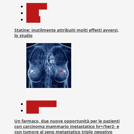
Medicina
News
Salute
Statine: inutilmente attribuiti molti effetti avversi,
lo studio
3
Com. Stampa
News
Un farmaco, due nuove opportunità per le pazienti
con carcinoma mammario metastatico hr+/her2- e
con tumore al seno metastatico triplo negativo