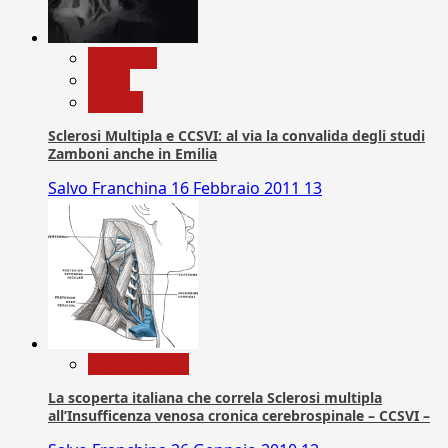
Medicina
News
Ricerca
Sclerosi Multipla e CCSVI: al via la convalida degli studi
Zamboni anche in Emilia
Salvo Franchina
16 Febbraio 2011
13
Com. Stampa
La scoperta italiana che correla Sclerosi multipla
all’Insufficenza venosa cronica cerebrospinale – CCSVI –