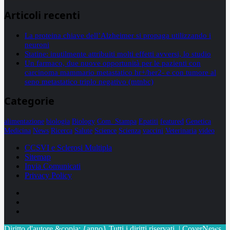
Articoli recenti
La proteina chiave dell’Alzheimer si propaga utilizzando i
neuroni
Statine: inutilmente attribuiti molti effetti avversi, lo studio
Un farmaco, due nuove opportunità per le pazienti con
carcinoma mammario metastatico hr+/her2- e con tumore al
seno metastatico triplo negativo (mtnbc)
Categorie
alimentazione
biologia
Biology
Com. Stampa
Epatiti
featured
Genetica
Medicina
News
Ricerca
Salute
Science
Scienza
vaccini
Veterinaria
video
CCSVI e Sclerosi Multipla
Sitemap
Invia Comunicati
Privacy Policy
Facebook
Linkedin
X
Diritto d'autore &copia; {anno} Tutti i diritti riservati.
|
CoverNews