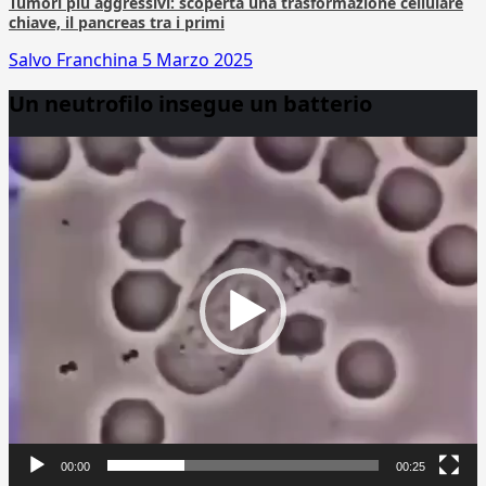
Tumori più aggressivi: scoperta una trasformazione cellulare
chiave, il pancreas tra i primi
Salvo Franchina
5 Marzo 2025
Un neutrofilo insegue un batterio
Video
Player
00:00
00:25