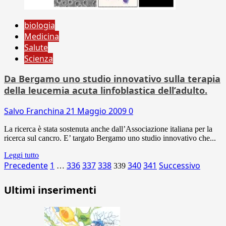
biologia
Medicina
Salute
Scienza
Da Bergamo uno studio innovativo sulla terapia
della leucemia acuta linfoblastica dell’adulto.
Salvo Franchina
21 Maggio 2009
0
La ricerca è stata sostenuta anche dall’Associazione italiana per la
ricerca sul cancro. E’ targato Bergamo uno studio innovativo che...
Leggi tutto
Paginazione
Precedente
1
336
337
338
340
341
Successivo
…
339
degli
Ultimi inserimenti
articoli