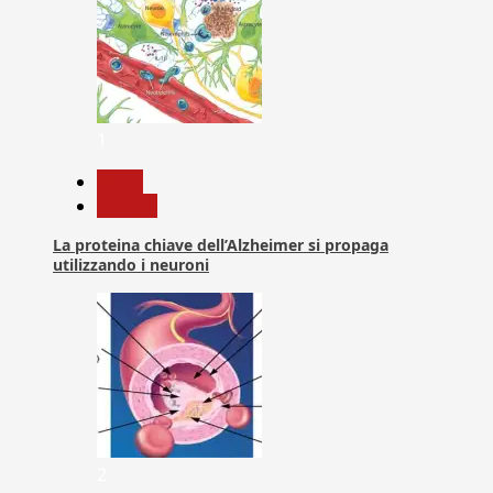
1
News
Ricerca
La proteina chiave dell’Alzheimer si propaga
utilizzando i neuroni
2