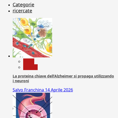
Categorie
ricercate
News
Ricerca
La proteina chiave dell’Alzheimer si propaga utilizzando
i neuroni
Salvo Franchina
14 Aprile 2026