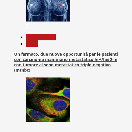
3
Com. Stampa
News
Un farmaco, due nuove opportunità per le pazienti
con carcinoma mammario metastatico hr+/her2- e
con tumore al seno metastatico triplo negativo
(mtnbc)
4