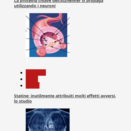
La proteina chiave dell’Alzheimer si propaga
utilizzando i neuroni
2
Medicina
News
Salute
Statine: inutilmente attribuiti molti effetti avversi,
lo studio