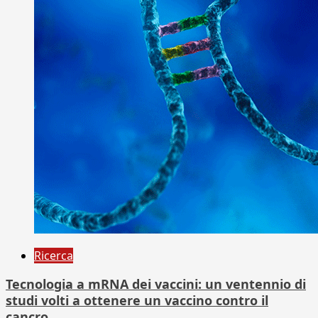
Ricerca
Tecnologia a mRNA dei vaccini: un ventennio di
studi volti a ottenere un vaccino contro il
cancro