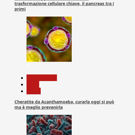
trasformazione cellulare chiave, il pancreas tra i
primi
6
Com. Stampa
News
Salute
Cheratite da Acanthamoeba, curarla oggi si può
ma è meglio prevenirla