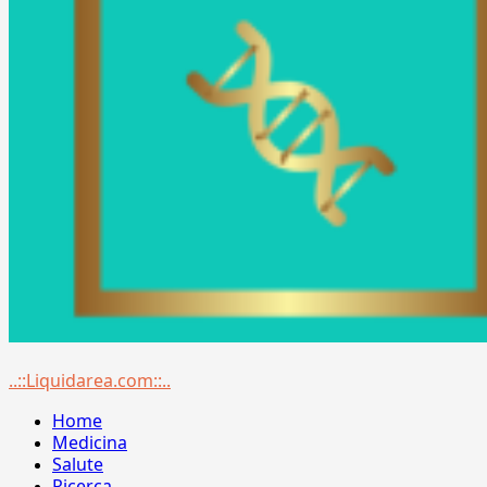
Menu
..::Liquidarea.com::..
principale
Home
Medicina
Salute
Ricerca