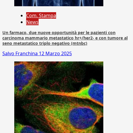
Com. Stampa
News
Un farmaco, due nuove opportunità per le pazienti con
carcinoma mammario metastatico hr+/her2- e con tumore al
seno metastatico triplo negativo (mtnbc)
Salvo Franchina
12 Marzo 2025