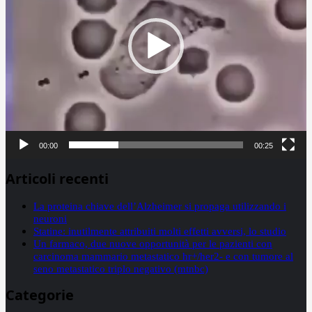
00:00
00:25
Articoli recenti
La proteina chiave dell’Alzheimer si propaga utilizzando i
neuroni
Statine: inutilmente attribuiti molti effetti avversi, lo studio
Un farmaco, due nuove opportunità per le pazienti con
carcinoma mammario metastatico hr+/her2- e con tumore al
seno metastatico triplo negativo (mtnbc)
Categorie