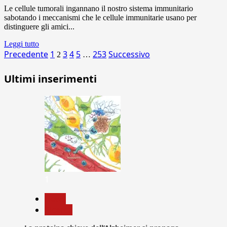
Le cellule tumorali ingannano il nostro sistema immunitario
sabotando i meccanismi che le cellule immunitarie usano per
distinguere gli amici...
Leggi tutto
Paginazione
Precedente
1
3
4
5
253
Successivo
2
…
degli
Ultimi inserimenti
articoli
1
News
Ricerca