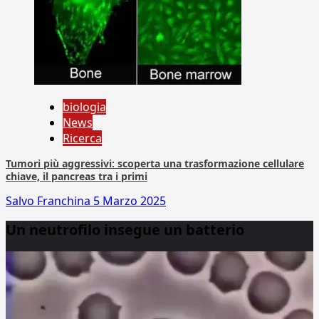
biologia
News
Ricerca
Tumori più aggressivi: scoperta una trasformazione cellulare
chiave, il pancreas tra i primi
Salvo Franchina
5 Marzo 2025
Un neutrofilo insegue un batterio
Video
Player