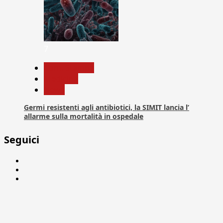
7
Com. Stampa
Medicina
News
Germi resistenti agli antibiotici, la SIMIT lancia l’
allarme sulla mortalità in ospedale
Seguici
Facebook
Linkedin
X