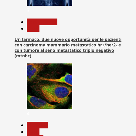
3
Com. Stampa
News
Un farmaco, due nuove opportunità per le pazienti
con carcinoma mammario metastatico hr+/her2- e
con tumore al seno metastatico triplo negativo
(mtnbc)
4
Medicina
News