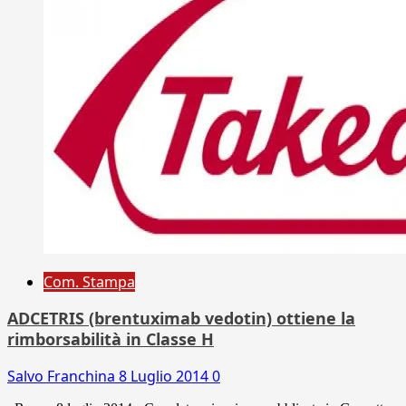
Com. Stampa
ADCETRIS (brentuximab vedotin) ottiene la
rimborsabilità in Classe H
Salvo Franchina
8 Luglio 2014
0