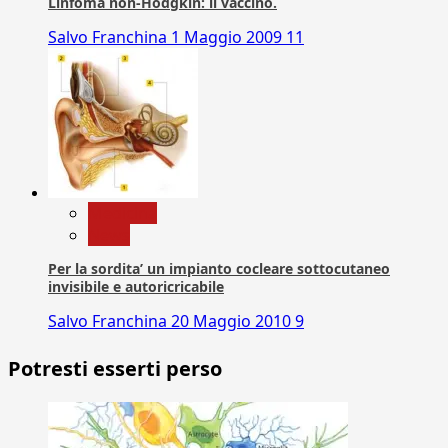
Linfoma non-Hodgkin: il vaccino.
Salvo Franchina
1 Maggio 2009
11
Medicina
News
Per la sordita’ un impianto cocleare sottocutaneo
invisibile e autoricricabile
Salvo Franchina
20 Maggio 2010
9
Potresti esserti perso