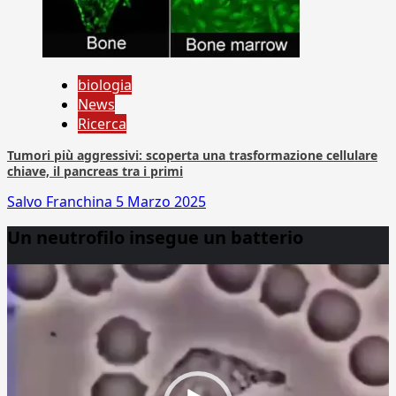
biologia
News
Ricerca
Tumori più aggressivi: scoperta una trasformazione cellulare
chiave, il pancreas tra i primi
Salvo Franchina
5 Marzo 2025
Un neutrofilo insegue un batterio
Video
Player