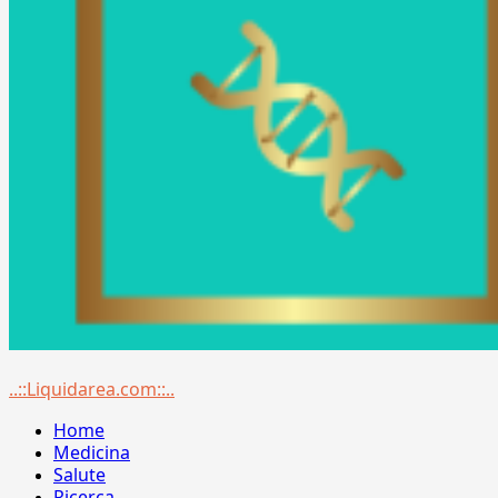
Menu
..::Liquidarea.com::..
principale
Home
Medicina
Salute
Ricerca