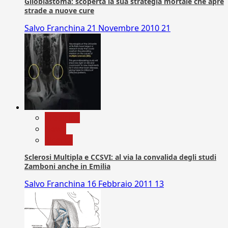
Glioblastoma: scoperta la sua strategia mortale che apre
strade a nuove cure
Salvo Franchina
21 Novembre 2010
21
Medicina
News
Ricerca
Sclerosi Multipla e CCSVI: al via la convalida degli studi
Zamboni anche in Emilia
Salvo Franchina
16 Febbraio 2011
13