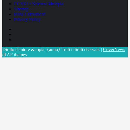
CCSVI e Sclerosi Multipla
Sitemap
Invia Comunicati
Privacy Policy
Facebook
Linkedin
X
Diritto d'autore &copia; {anno} Tutti i diritti riservati.
|
CoverNews
di AF themes.