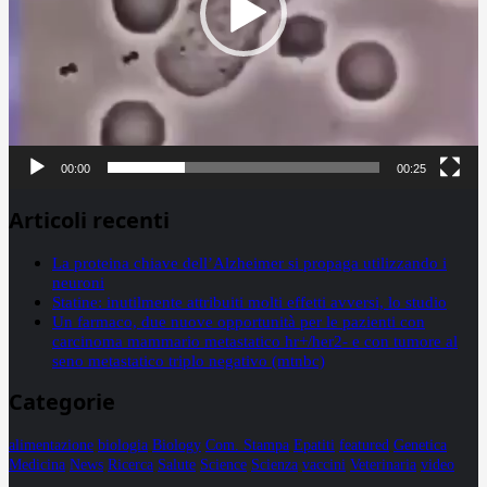
00:00
00:25
Articoli recenti
La proteina chiave dell’Alzheimer si propaga utilizzando i
neuroni
Statine: inutilmente attribuiti molti effetti avversi, lo studio
Un farmaco, due nuove opportunità per le pazienti con
carcinoma mammario metastatico hr+/her2- e con tumore al
seno metastatico triplo negativo (mtnbc)
Categorie
alimentazione
biologia
Biology
Com. Stampa
Epatiti
featured
Genetica
Medicina
News
Ricerca
Salute
Science
Scienza
vaccini
Veterinaria
video