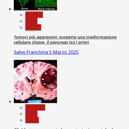
biologia
News
Ricerca
Tumori più aggressivi: scoperta una trasformazione
cellulare chiave, il pancreas tra i primi
Salvo Franchina
5 Marzo 2025
Medicina
News
Salute