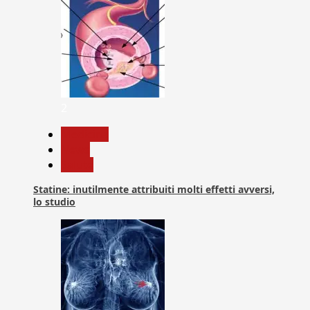
2
Medicina
News
Salute
Statine: inutilmente attribuiti molti effetti avversi,
lo studio