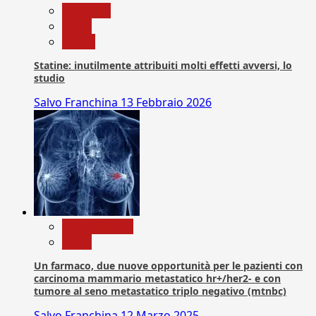
Medicina
News
Salute
Statine: inutilmente attribuiti molti effetti avversi, lo
studio
Salvo Franchina
13 Febbraio 2026
Com. Stampa
News
Un farmaco, due nuove opportunità per le pazienti con
carcinoma mammario metastatico hr+/her2- e con
tumore al seno metastatico triplo negativo (mtnbc)
Salvo Franchina
12 Marzo 2025