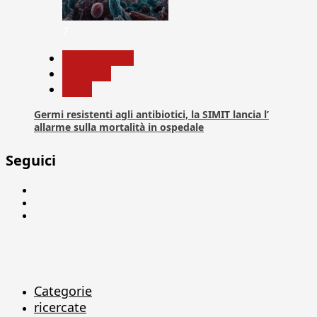
7
Com. Stampa
Medicina
News
Germi resistenti agli antibiotici, la SIMIT lancia l’
allarme sulla mortalità in ospedale
Seguici
Facebook
Linkedin
X
Categorie
ricercate