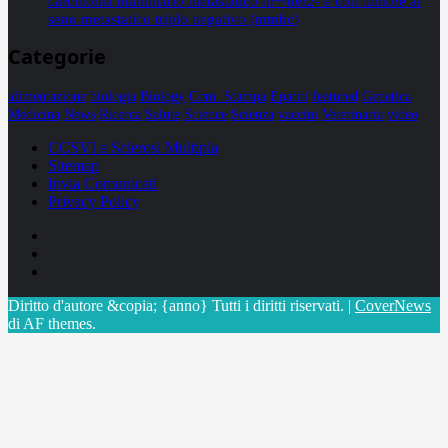
carcinoma mammario metastatico hr+/her2- e con tumore al
seno metastatico triplo negativo (mtnbc)
Categorie
alimentazione
biologia
Biology
Com. Stampa
Epatiti
featured
Genetica
Medicina
News
Ricerca
Salute
Science
Scienza
vaccini
Veterinaria
video
CCSVI e Sclerosi Multipla
Sitemap
Invia Comunicati
Privacy Policy
Facebook
Linkedin
X
Diritto d'autore &copia; {anno} Tutti i diritti riservati.
|
CoverNews
di AF themes.