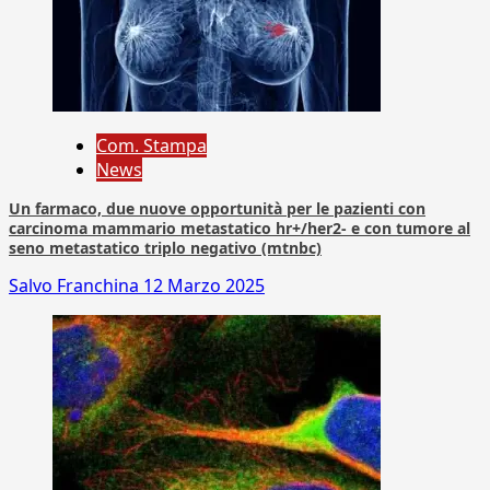
Com. Stampa
News
Un farmaco, due nuove opportunità per le pazienti con
carcinoma mammario metastatico hr+/her2- e con tumore al
seno metastatico triplo negativo (mtnbc)
Salvo Franchina
12 Marzo 2025