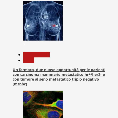
3
Com. Stampa
News
Un farmaco, due nuove opportunità per le pazienti
con carcinoma mammario metastatico hr+/her2- e
con tumore al seno metastatico triplo negativo
(mtnbc)