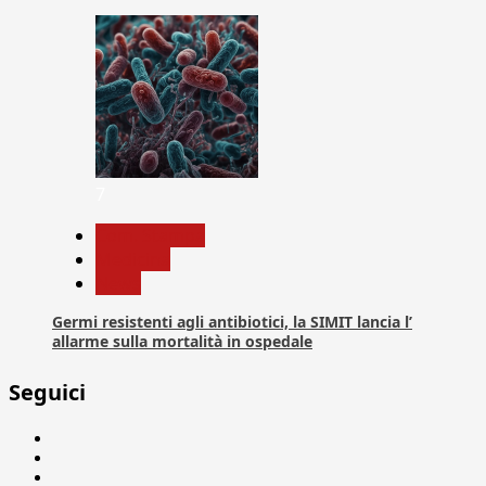
7
Com. Stampa
Medicina
News
Germi resistenti agli antibiotici, la SIMIT lancia l’
allarme sulla mortalità in ospedale
Seguici
Facebook
Linkedin
X