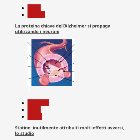
News
Ricerca
La proteina chiave dell’Alzheimer si propaga
utilizzando i neuroni
2
Medicina
News
Salute
Statine: inutilmente attribuiti molti effetti avversi,
lo studio