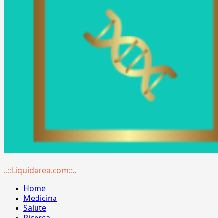
Menu
..::Liquidarea.com::..
principale
Home
Medicina
Salute
Ricerca