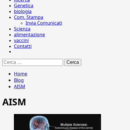
Genetica
biologia
Com. Stampa
Invia Comunicati
Scienza
alimentazione
vaccini
Contatti
Ricerca
per:
Home
Blog
AISM
AISM