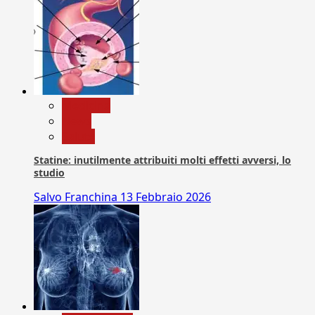
Medicina
News
Salute
Statine: inutilmente attribuiti molti effetti avversi, lo
studio
Salvo Franchina
13 Febbraio 2026