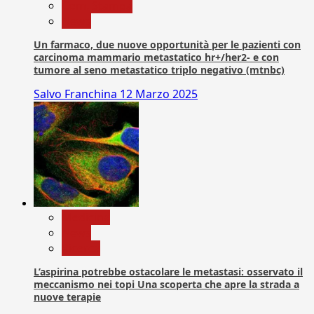
Com. Stampa
News
Un farmaco, due nuove opportunità per le pazienti con
carcinoma mammario metastatico hr+/her2- e con
tumore al seno metastatico triplo negativo (mtnbc)
Salvo Franchina
12 Marzo 2025
Medicina
News
Ricerca
L’aspirina potrebbe ostacolare le metastasi: osservato il
meccanismo nei topi Una scoperta che apre la strada a
nuove terapie