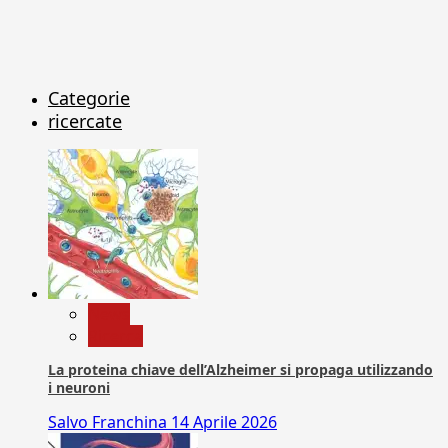
Categorie
ricercate
News
Ricerca
La proteina chiave dell’Alzheimer si propaga utilizzando
i neuroni
Salvo Franchina
14 Aprile 2026