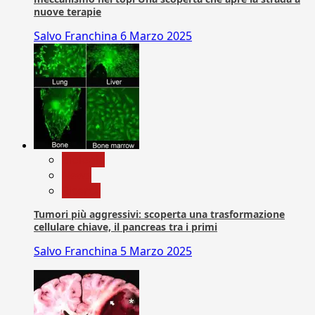
nuove terapie
Salvo Franchina
6 Marzo 2025
biologia
News
Ricerca
Tumori più aggressivi: scoperta una trasformazione
cellulare chiave, il pancreas tra i primi
Salvo Franchina
5 Marzo 2025