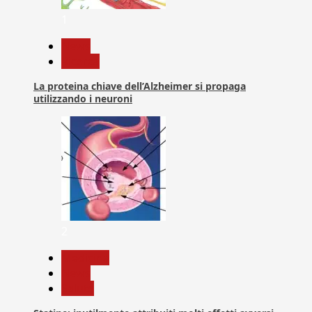
1
News
Ricerca
La proteina chiave dell’Alzheimer si propaga
utilizzando i neuroni
2
Medicina
News
Salute