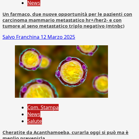
News
Un farmaco, due nuove opportunità per le pazienti con
carcinoma mammario metastatico hr+/her2- e con
tumore al seno metastatico triplo negativo (mtnbc)
Salvo Franchina
12 Marzo 2025
Com. Stampa
News
Salute
Cheratite da Acanthamoeba, curarla oggi si può ma è
meglio prevenirla