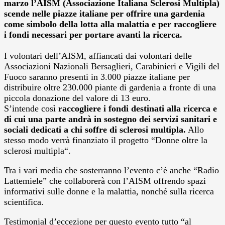
marzo l’AISM (Associazione Italiana Sclerosi Multipla)
scende nelle piazze italiane per offrire una gardenia
come simbolo della lotta alla malattia e per raccogliere
i fondi necessari per portare avanti la ricerca.
I volontari dell’AISM, affiancati dai volontari delle
Associazioni Nazionali Bersaglieri, Carabinieri e Vigili del
Fuoco saranno presenti in 3.000 piazze italiane per
distribuire oltre 230.000 piante di gardenia a fronte di una
piccola donazione del valore di 13 euro.
S’intende così
raccogliere i fondi destinati alla ricerca e
di cui una parte andrà in sostegno dei servizi sanitari e
sociali dedicati a chi soffre di sclerosi multipla.
Allo
stesso modo verrà finanziato il progetto “Donne oltre la
sclerosi multipla“.
Tra i vari media che sosterranno l’evento c’è anche “Radio
Lattemiele” che collaborerà con l’AISM offrendo spazi
informativi sulle donne e la malattia, nonché sulla ricerca
scientifica.
Testimonial d’eccezione per questo evento tutto “al