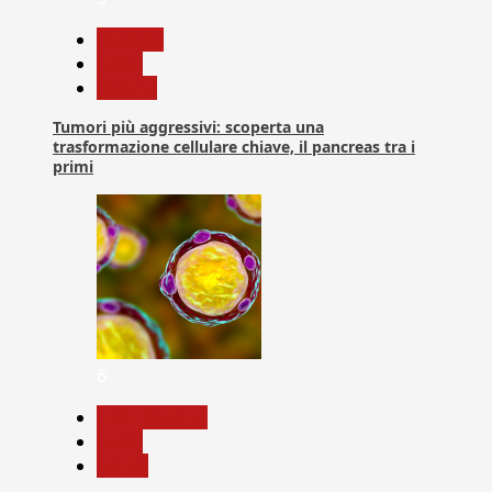
biologia
News
Ricerca
Tumori più aggressivi: scoperta una
trasformazione cellulare chiave, il pancreas tra i
primi
6
Com. Stampa
News
Salute