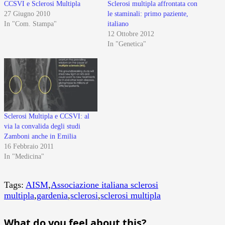
CCSVI e Sclerosi Multipla
Sclerosi multipla affrontata con
27 Giugno 2010
le staminali: primo paziente,
In "Com. Stampa"
italiano
12 Ottobre 2012
In "Genetica"
Sclerosi Multipla e CCSVI: al
via la convalida degli studi
Zamboni anche in Emilia
16 Febbraio 2011
In "Medicina"
Tags:
AISM
,
Associazione italiana sclerosi
multipla
,
gardenia
,
sclerosi
,
sclerosi multipla
What do you feel about this?