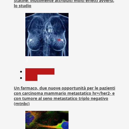
Statine: inutilmente attribuiti molti effetti avversi,
lo studio
3
Com. Stampa
News
Un farmaco, due nuove opportunità per le pazienti
con carcinoma mammario metastatico hr+/her2- e
con tumore al seno metastatico triplo negativo
(mtnbc)