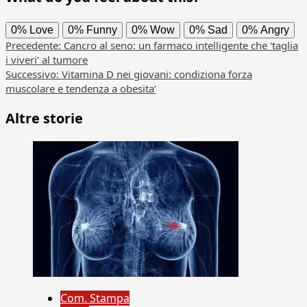
0%
Love
0%
Funny
0%
Wow
0%
Sad
0%
Angry
Navigazione
Precedente:
Cancro al seno: un farmaco intelligente che ‘taglia
i viveri’ al tumore
articolo
Successivo:
Vitamina D nei giovani: condiziona forza
muscolare e tendenza a obesita’
Altre storie
Com. Stampa