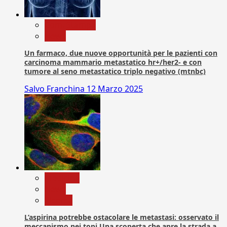
Com. Stampa
News
Un farmaco, due nuove opportunità per le pazienti con
carcinoma mammario metastatico hr+/her2- e con
tumore al seno metastatico triplo negativo (mtnbc)
Salvo Franchina
12 Marzo 2025
Medicina
News
Ricerca
L’aspirina potrebbe ostacolare le metastasi: osservato il
meccanismo nei topi Una scoperta che apre la strada a