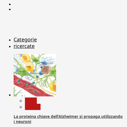
Linkedin
X
Categorie
ricercate
News
Ricerca
La proteina chiave dell’Alzheimer si propaga utilizzando
i neuroni