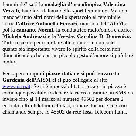
femminile” sarà la
medaglia d’oro olimpica Valentina
Vezzali
, bandiera italiana dello sport femminile. Ma non
mancheranno altri nomi dello spettacolo al femminile
come
l’attrice Antonella Ferrari
, madrina dell’AISM e
poi la
cantante Noemi
, la conduttrice radiofonica e attrice
Michela Andreozzi
e la Vee–Jay
Carolina Di Domenico
.
Tutte insieme per ricordare alle donne – e non solo –
quanto sia importante vivere lo spirito della festa non
dimenticando che con un piccolo gesto d’amore si può fare
molto.
Per sapere in
quali piazze italiane si può trovare la
Gardenia dell’AISM
ci si può collegare al sito
www.aism.it
. Se si è impossibilitati a recarsi in piazza è
comunque possibile sostenere la ricerca tramite un SMS da
inviare fino al 14 marzo al numero 45502 per donare 2
euro da tutti i telefoni cellulari, oppure donare 2 o 5 euro
chiamando sempre lo 45502 da rete fissa Telecom Italia.