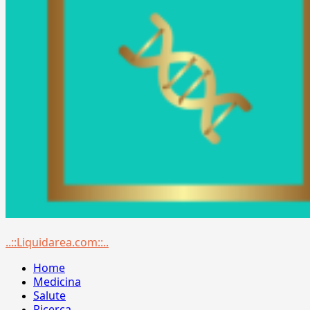
Menu
..::Liquidarea.com::..
principale
Home
Medicina
Salute
Ricerca