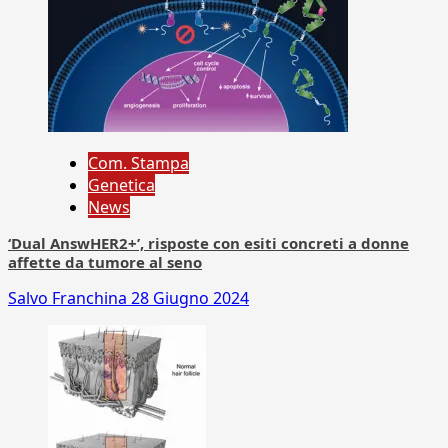
Com. Stampa
Genetica
News
‘Dual AnswHER2+’, risposte con esiti concreti a donne
affette da tumore al seno
Salvo Franchina
28 Giugno 2024