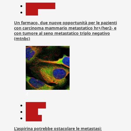
Com. Stampa
News
Un farmaco, due nuove opportunità per le pazienti
con carcinoma mammario metastatico hr+/her2- e
con tumore al seno metastatico triplo negativo
(mtnbc)
4
Medicina
News
Ricerca
L’aspirina potrebbe ostacolare le metastasi: