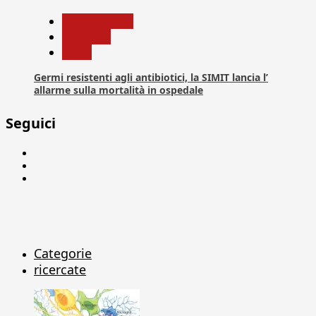
Com. Stampa
Medicina
News
Germi resistenti agli antibiotici, la SIMIT lancia l’
allarme sulla mortalità in ospedale
Seguici
Facebook
Linkedin
X
Categorie
ricercate