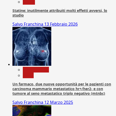
Salute
Statine: inutilmente attribuiti molti effetti avversi, lo
studio
Salvo Franchina
13 Febbraio 2026
Com. Stampa
News
Un farmaco, due nuove opportunità per le pazienti con
carcinoma mammario metastatico hr+/her2- e con
tumore al seno metastatico triplo negativo (mtnbc)
Salvo Franchina
12 Marzo 2025