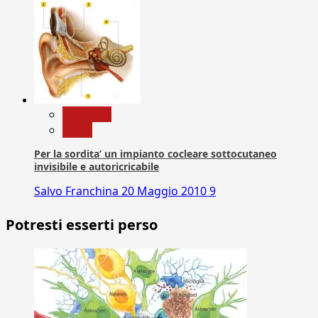
Medicina
News
Per la sordita’ un impianto cocleare sottocutaneo
invisibile e autoricricabile
Salvo Franchina
20 Maggio 2010
9
Potresti esserti perso