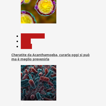
6
Com. Stampa
News
Salute
Cheratite da Acanthamoeba, curarla oggi si può
ma è meglio prevenirla
7