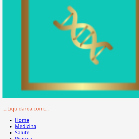
Menu
..::Liquidarea.com::..
principale
Home
Medicina
Salute
Ricerca