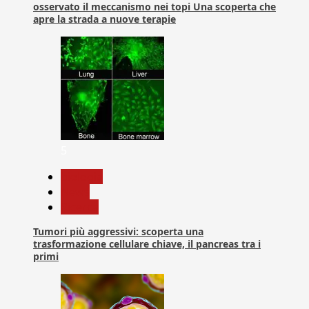
osservato il meccanismo nei topi Una scoperta che
apre la strada a nuove terapie
5
biologia
News
Ricerca
Tumori più aggressivi: scoperta una
trasformazione cellulare chiave, il pancreas tra i
primi