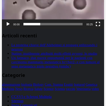
00:00
00:25
Articoli recenti
La proteina chiave dell’Alzheimer si propaga utilizzando i
neuroni
Statine: inutilmente attribuiti molti effetti avversi, lo studio
Un farmaco, due nuove opportunità per le pazienti con
carcinoma mammario metastatico hr+/her2- e con tumore al
seno metastatico triplo negativo (mtnbc)
Categorie
alimentazione
biologia
Biology
Com. Stampa
Epatiti
featured
Genetica
Medicina
News
Ricerca
Salute
Science
Scienza
vaccini
Veterinaria
video
CCSVI e Sclerosi Multipla
Sitemap
Invia Comunicati