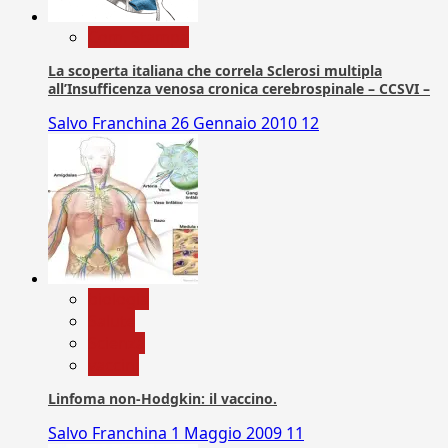
Com. Stampa
La scoperta italiana che correla Sclerosi multipla
all’Insufficenza venosa cronica cerebrospinale – CCSVI –
Salvo Franchina
26 Gennaio 2010
12
biologia
Salute
Scienza
vaccini
Linfoma non-Hodgkin: il vaccino.
Salvo Franchina
1 Maggio 2009
11