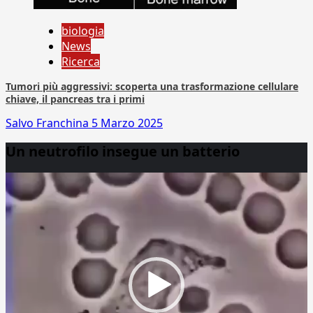
biologia
News
Ricerca
Tumori più aggressivi: scoperta una trasformazione cellulare
chiave, il pancreas tra i primi
Salvo Franchina
5 Marzo 2025
Un neutrofilo insegue un batterio
Video
Player