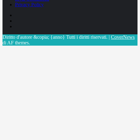
Privacy Policy
Facebook
Linkedin
X
Diritto d'autore &copia; {anno} Tutti i diritti riservati.
|
CoverNews
di AF themes.