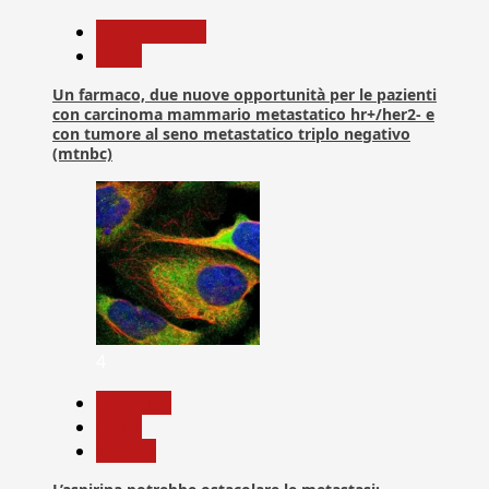
Com. Stampa
News
Un farmaco, due nuove opportunità per le pazienti
con carcinoma mammario metastatico hr+/her2- e
con tumore al seno metastatico triplo negativo
(mtnbc)
4
Medicina
News
Ricerca