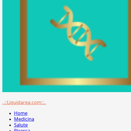
Menu
..::Liquidarea.com::..
principale
Home
Medicina
Salute
Ricerca