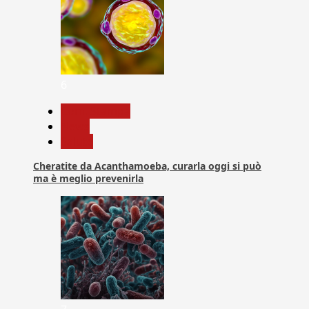
6
Com. Stampa
News
Salute
Cheratite da Acanthamoeba, curarla oggi si può
ma è meglio prevenirla