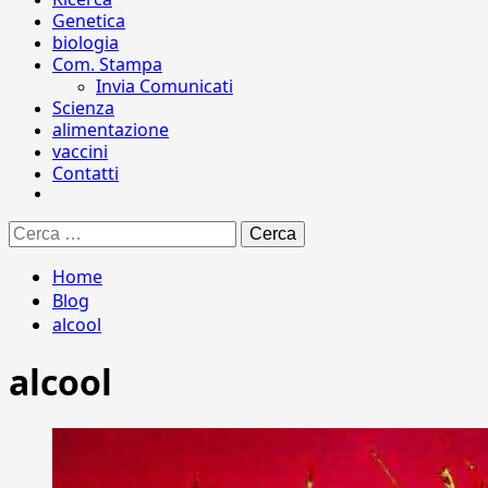
Genetica
biologia
Com. Stampa
Invia Comunicati
Scienza
alimentazione
vaccini
Contatti
Ricerca
per:
Home
Blog
alcool
alcool