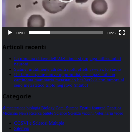
00:00
00:25
Articoli recenti
La proteina chiave dell’Alzheimer si propaga utilizzando i
neuroni
Statine: inutilmente attribuiti molti effetti avversi, lo studio
Un farmaco, due nuove opportunità per le pazienti con
carcinoma mammario metastatico hr+/her2- e con tumore al
seno metastatico triplo negativo (mtnbc)
Categorie
alimentazione
biologia
Biology
Com. Stampa
Epatiti
featured
Genetica
Medicina
News
Ricerca
Salute
Science
Scienza
vaccini
Veterinaria
video
CCSVI e Sclerosi Multipla
Sitemap