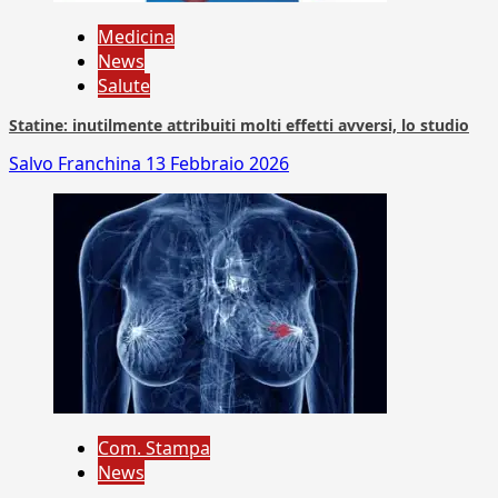
Medicina
News
Salute
Statine: inutilmente attribuiti molti effetti avversi, lo studio
Salvo Franchina
13 Febbraio 2026
Com. Stampa
News