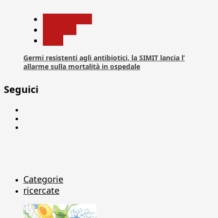
7
Com. Stampa
Medicina
News
Germi resistenti agli antibiotici, la SIMIT lancia l’
allarme sulla mortalità in ospedale
Seguici
Facebook
Linkedin
X
Categorie
ricercate