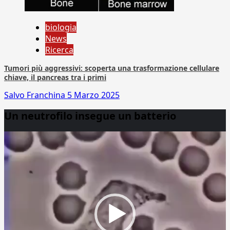
biologia
News
Ricerca
Tumori più aggressivi: scoperta una trasformazione cellulare
chiave, il pancreas tra i primi
Salvo Franchina
5 Marzo 2025
Un neutrofilo insegue un batterio
Video
Player