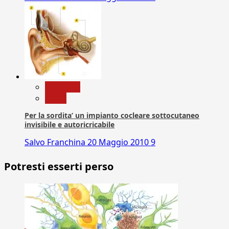
Medicina
News
Per la sordita’ un impianto cocleare sottocutaneo
invisibile e autoricricabile
Salvo Franchina
20 Maggio 2010
9
Potresti esserti perso