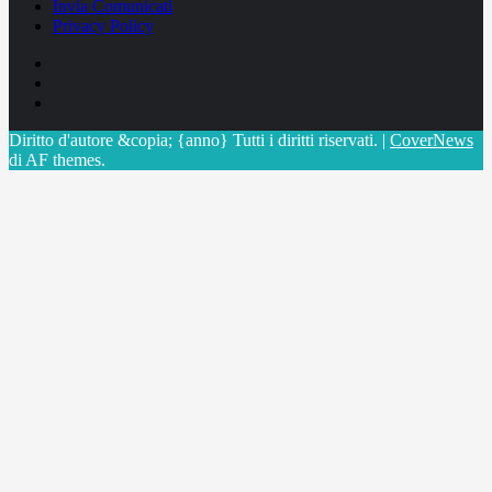
Invia Comunicati
Privacy Policy
Facebook
Linkedin
X
Diritto d'autore &copia; {anno} Tutti i diritti riservati.
|
CoverNews
di AF themes.