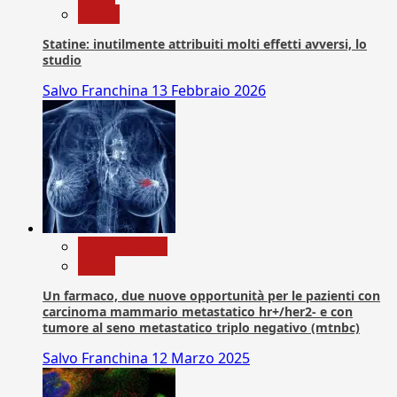
Salute
Statine: inutilmente attribuiti molti effetti avversi, lo
studio
Salvo Franchina
13 Febbraio 2026
Com. Stampa
News
Un farmaco, due nuove opportunità per le pazienti con
carcinoma mammario metastatico hr+/her2- e con
tumore al seno metastatico triplo negativo (mtnbc)
Salvo Franchina
12 Marzo 2025