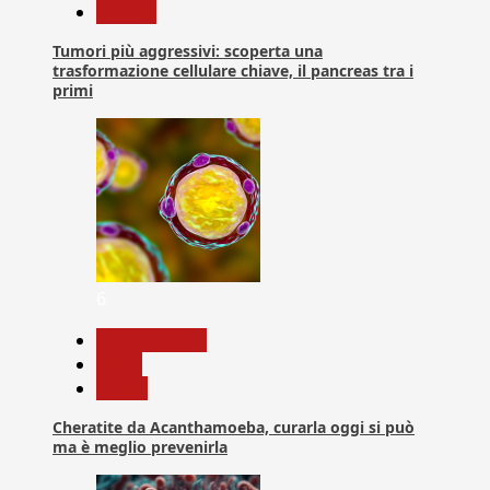
Ricerca
Tumori più aggressivi: scoperta una
trasformazione cellulare chiave, il pancreas tra i
primi
6
Com. Stampa
News
Salute
Cheratite da Acanthamoeba, curarla oggi si può
ma è meglio prevenirla