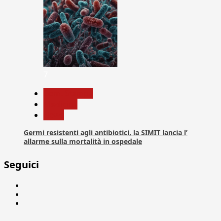
7
Com. Stampa
Medicina
News
Germi resistenti agli antibiotici, la SIMIT lancia l’
allarme sulla mortalità in ospedale
Seguici
Facebook
Linkedin
X