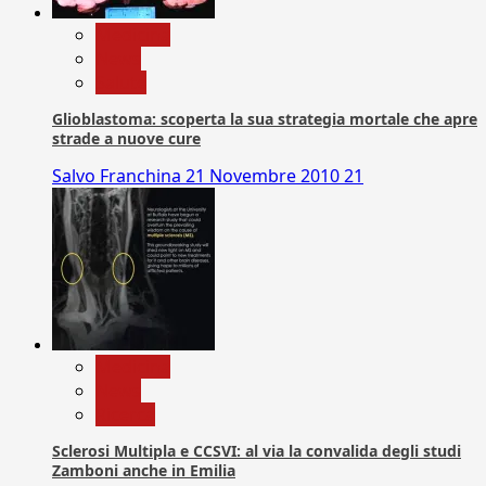
Medicina
News
Salute
Glioblastoma: scoperta la sua strategia mortale che apre
strade a nuove cure
Salvo Franchina
21 Novembre 2010
21
Medicina
News
Ricerca
Sclerosi Multipla e CCSVI: al via la convalida degli studi
Zamboni anche in Emilia