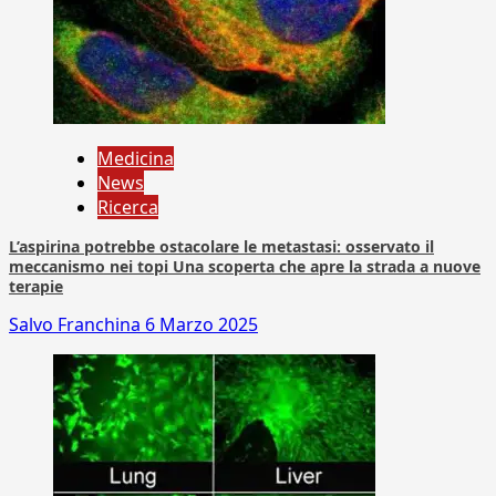
Medicina
News
Ricerca
L’aspirina potrebbe ostacolare le metastasi: osservato il
meccanismo nei topi Una scoperta che apre la strada a nuove
terapie
Salvo Franchina
6 Marzo 2025