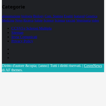
Categorie
alimentazione
biologia
Biology
Com. Stampa
Epatiti
featured
Genetica
Medicina
News
Ricerca
Salute
Science
Scienza
vaccini
Veterinaria
video
CCSVI e Sclerosi Multipla
Sitemap
Invia Comunicati
Privacy Policy
Facebook
Linkedin
X
Diritto d'autore &copia; {anno} Tutti i diritti riservati.
|
CoverNews
di AF themes.