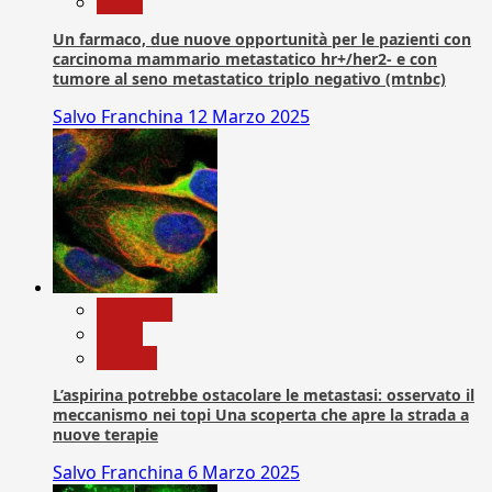
News
Un farmaco, due nuove opportunità per le pazienti con
carcinoma mammario metastatico hr+/her2- e con
tumore al seno metastatico triplo negativo (mtnbc)
Salvo Franchina
12 Marzo 2025
Medicina
News
Ricerca
L’aspirina potrebbe ostacolare le metastasi: osservato il
meccanismo nei topi Una scoperta che apre la strada a
nuove terapie
Salvo Franchina
6 Marzo 2025