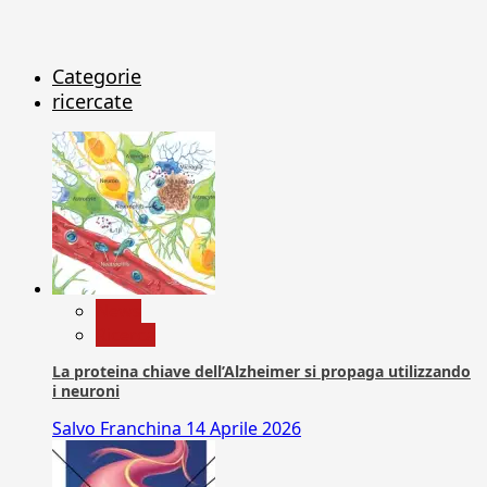
Categorie
ricercate
News
Ricerca
La proteina chiave dell’Alzheimer si propaga utilizzando
i neuroni
Salvo Franchina
14 Aprile 2026