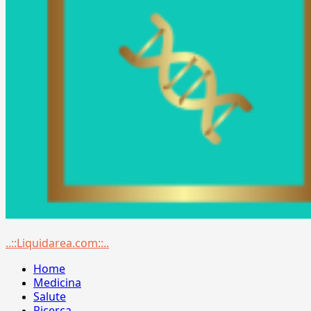
Menu
..::Liquidarea.com::..
principale
Home
Medicina
Salute
Ricerca