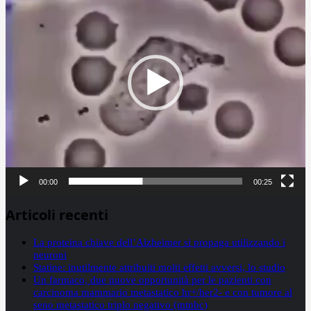
00:00
00:25
Articoli recenti
La proteina chiave dell’Alzheimer si propaga utilizzando i
neuroni
Statine: inutilmente attribuiti molti effetti avversi, lo studio
Un farmaco, due nuove opportunità per le pazienti con
carcinoma mammario metastatico hr+/her2- e con tumore al
seno metastatico triplo negativo (mtnbc)