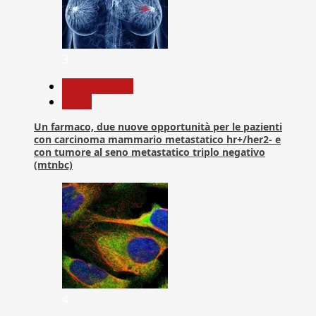
3
Com. Stampa
News
Un farmaco, due nuove opportunità per le pazienti
con carcinoma mammario metastatico hr+/her2- e
con tumore al seno metastatico triplo negativo
(mtnbc)
4