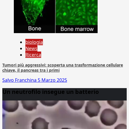
biologia
News
Ricerca
Tumori più aggressivi: scoperta una trasformazione cellulare
chiave, il pancreas tra i primi
Salvo Franchina
5 Marzo 2025
Un neutrofilo insegue un batterio
Video
Player