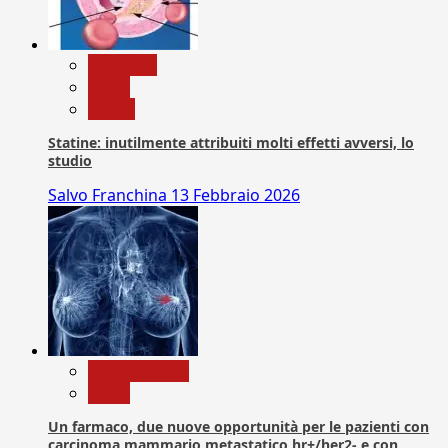
Medicina
News
Salute
Statine: inutilmente attribuiti molti effetti avversi, lo
studio
Salvo Franchina
13 Febbraio 2026
Com. Stampa
News
Un farmaco, due nuove opportunità per le pazienti con
carcinoma mammario metastatico hr+/her2- e con