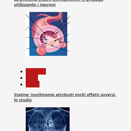
utilizzando i neuroni
2
Medicina
News
Salute
Statine: inutilmente attribuiti molti effetti avversi,
lo studio