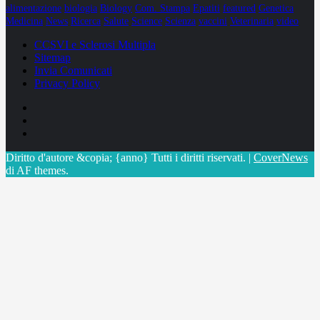
alimentazione
biologia
Biology
Com. Stampa
Epatiti
featured
Genetica
Medicina
News
Ricerca
Salute
Science
Scienza
vaccini
Veterinaria
video
CCSVI e Sclerosi Multipla
Sitemap
Invia Comunicati
Privacy Policy
Facebook
Linkedin
X
Diritto d'autore &copia; {anno} Tutti i diritti riservati.
|
CoverNews
di AF themes.