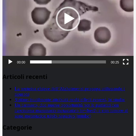
00:00
00:25
Articoli recenti
La proteina chiave dell’Alzheimer si propaga utilizzando i
neuroni
Statine: inutilmente attribuiti molti effetti avversi, lo studio
Un farmaco, due nuove opportunità per le pazienti con
carcinoma mammario metastatico hr+/her2- e con tumore al
seno metastatico triplo negativo (mtnbc)
Categorie