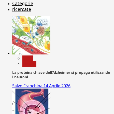
Categorie
ricercate
News
Ricerca
La proteina chiave dell’Alzheimer si propaga utilizzando
i neuroni
Salvo Franchina
14 Aprile 2026