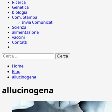
Ricerca
Genetica
biologia
Com. Stampa
Invia Comunicati
Scienza
alimentazione
vaccini
Contatti
Ricerca
per:
Home
Blog
allucinogena
allucinogena