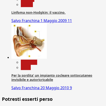
vaccini
Linfoma non-Hodgkin: il vaccino.
Salvo Franchina
1 Maggio 2009
11
Medicina
News
Per la sordita’ un impianto cocleare sottocutaneo
invisibile e autoricricabile
Salvo Franchina
20 Maggio 2010
9
Potresti esserti perso