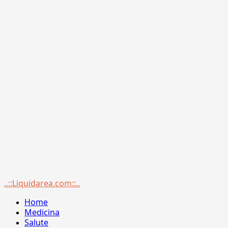
Menu
..::Liquidarea.com::..
principale
Home
Medicina
Salute