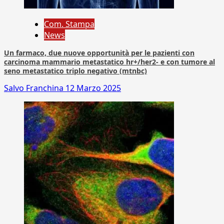
Com. Stampa
News
Un farmaco, due nuove opportunità per le pazienti con
carcinoma mammario metastatico hr+/her2- e con tumore al
seno metastatico triplo negativo (mtnbc)
Salvo Franchina
12 Marzo 2025