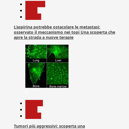
Medicina
News
Ricerca
L’aspirina potrebbe ostacolare le metastasi:
osservato il meccanismo nei topi Una scoperta che
apre la strada a nuove terapie
5
biologia
News
Ricerca
Tumori più aggressivi: scoperta una