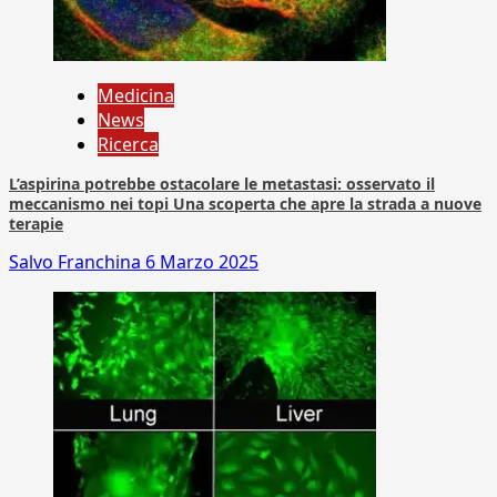
Medicina
News
Ricerca
L’aspirina potrebbe ostacolare le metastasi: osservato il
meccanismo nei topi Una scoperta che apre la strada a nuove
terapie
Salvo Franchina
6 Marzo 2025