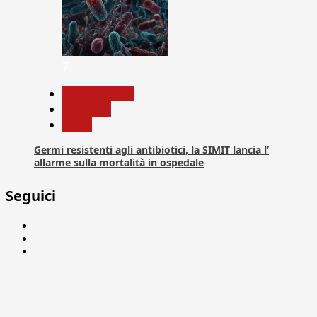
7
Com. Stampa
Medicina
News
Germi resistenti agli antibiotici, la SIMIT lancia l’
allarme sulla mortalità in ospedale
Seguici
Facebook
Linkedin
X