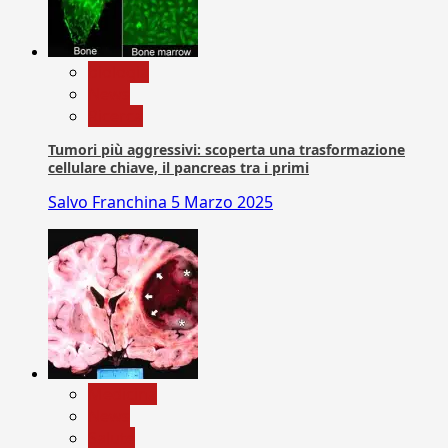
biologia
News
Ricerca
Tumori più aggressivi: scoperta una trasformazione
cellulare chiave, il pancreas tra i primi
Salvo Franchina
5 Marzo 2025
Medicina
News
Salute