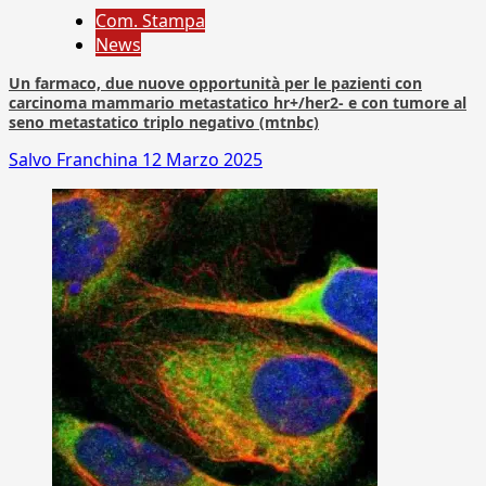
Com. Stampa
News
Un farmaco, due nuove opportunità per le pazienti con
carcinoma mammario metastatico hr+/her2- e con tumore al
seno metastatico triplo negativo (mtnbc)
Salvo Franchina
12 Marzo 2025