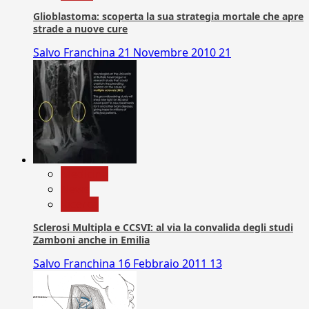
Glioblastoma: scoperta la sua strategia mortale che apre
strade a nuove cure
Salvo Franchina
21 Novembre 2010
21
Medicina
News
Ricerca
Sclerosi Multipla e CCSVI: al via la convalida degli studi
Zamboni anche in Emilia
Salvo Franchina
16 Febbraio 2011
13