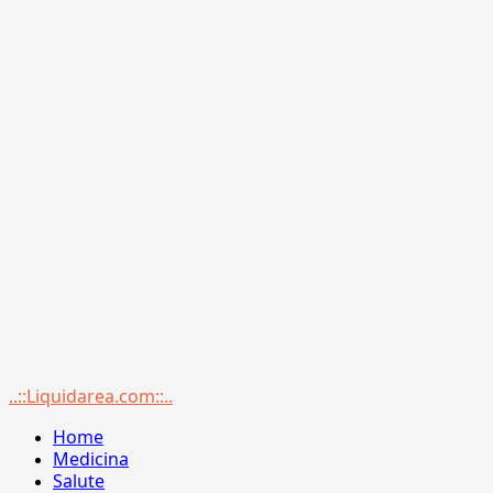
Menu
..::Liquidarea.com::..
principale
Home
Medicina
Salute