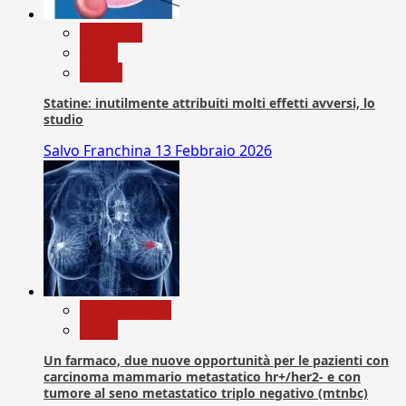
Medicina
News
Salute
Statine: inutilmente attribuiti molti effetti avversi, lo
studio
Salvo Franchina
13 Febbraio 2026
Com. Stampa
News
Un farmaco, due nuove opportunità per le pazienti con
carcinoma mammario metastatico hr+/her2- e con
tumore al seno metastatico triplo negativo (mtnbc)