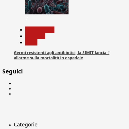
7
Com. Stampa
Medicina
News
Germi resistenti agli antibiotici, la SIMIT lancia l’
allarme sulla mortalità in ospedale
Seguici
Facebook
Linkedin
X
Categorie