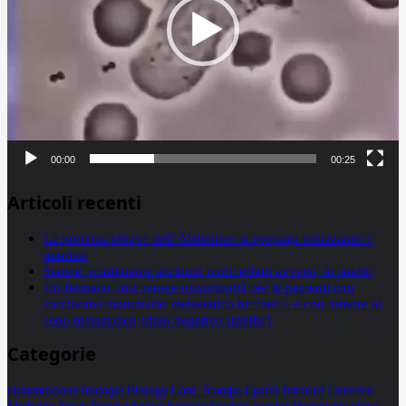
00:00
00:25
Articoli recenti
La proteina chiave dell’Alzheimer si propaga utilizzando i
neuroni
Statine: inutilmente attribuiti molti effetti avversi, lo studio
Un farmaco, due nuove opportunità per le pazienti con
carcinoma mammario metastatico hr+/her2- e con tumore al
seno metastatico triplo negativo (mtnbc)
Categorie
alimentazione
biologia
Biology
Com. Stampa
Epatiti
featured
Genetica