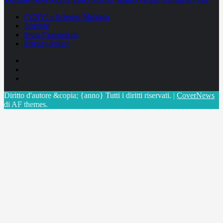
Medicina
News
Ricerca
Salute
Science
Scienza
vaccini
Veterinaria
video
CCSVI e Sclerosi Multipla
Sitemap
Invia Comunicati
Privacy Policy
Facebook
Linkedin
X
Diritto d'autore &copia; {anno} Tutti i diritti riservati.
|
CoverNews
di AF themes.