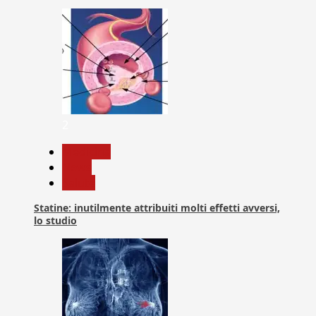
2
Medicina
News
Salute
Statine: inutilmente attribuiti molti effetti avversi,
lo studio