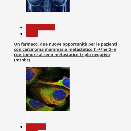
3
Com. Stampa
News
Un farmaco, due nuove opportunità per le pazienti
con carcinoma mammario metastatico hr+/her2- e
con tumore al seno metastatico triplo negativo
(mtnbc)
4
Medicina