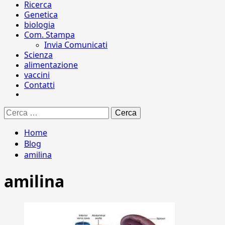
Ricerca
Genetica
biologia
Com. Stampa
Invia Comunicati
Scienza
alimentazione
vaccini
Contatti
Ricerca
per:
Home
Blog
amilina
amilina