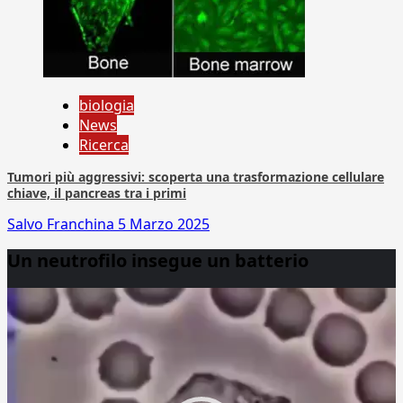
biologia
News
Ricerca
Tumori più aggressivi: scoperta una trasformazione cellulare
chiave, il pancreas tra i primi
Salvo Franchina
5 Marzo 2025
Un neutrofilo insegue un batterio
Video
Player