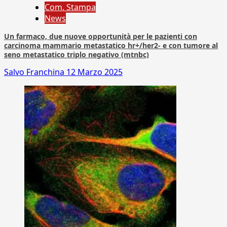
Com. Stampa
News
Un farmaco, due nuove opportunità per le pazienti con
carcinoma mammario metastatico hr+/her2- e con tumore al
seno metastatico triplo negativo (mtnbc)
Salvo Franchina
12 Marzo 2025