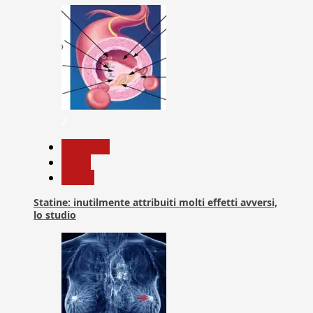
2
Medicina
News
Salute
Statine: inutilmente attribuiti molti effetti avversi,
lo studio