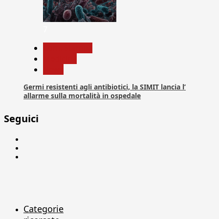
7
Com. Stampa
Medicina
News
Germi resistenti agli antibiotici, la SIMIT lancia l’
allarme sulla mortalità in ospedale
Seguici
Facebook
Linkedin
X
Categorie