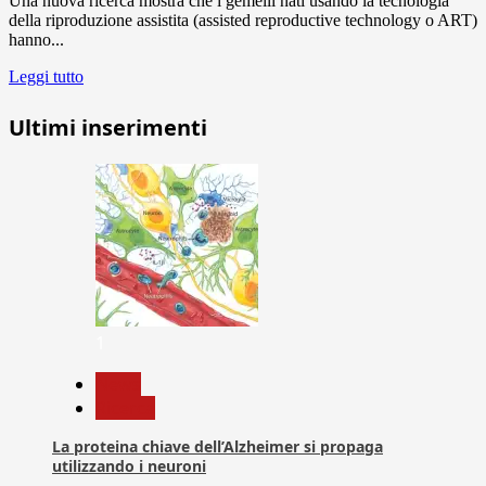
Una nuova ricerca mostra che i gemelli nati usando la tecnologia
della riproduzione assistita (assisted reproductive technology o ART)
hanno...
Leggi tutto
Ultimi inserimenti
1
News
Ricerca
La proteina chiave dell’Alzheimer si propaga
utilizzando i neuroni