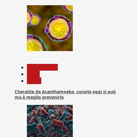
6
Com. Stampa
News
Salute
Cheratite da Acanthamoeba, curarla oggi si può
ma è meglio prevenirla