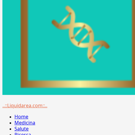
Menu
..::Liquidarea.com::..
principale
Home
Medicina
Salute
Ricerca