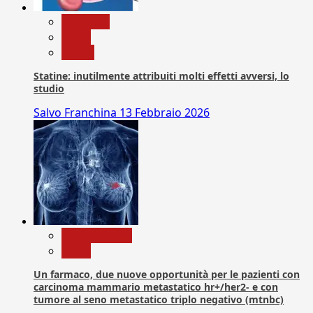
Medicina
News
Salute
Statine: inutilmente attribuiti molti effetti avversi, lo
studio
Salvo Franchina
13 Febbraio 2026
Com. Stampa
News
Un farmaco, due nuove opportunità per le pazienti con
carcinoma mammario metastatico hr+/her2- e con
tumore al seno metastatico triplo negativo (mtnbc)