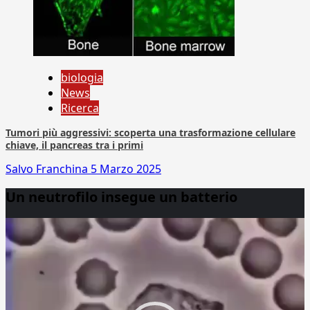
biologia
News
Ricerca
Tumori più aggressivi: scoperta una trasformazione cellulare
chiave, il pancreas tra i primi
Salvo Franchina
5 Marzo 2025
Un neutrofilo insegue un batterio
Video
Player