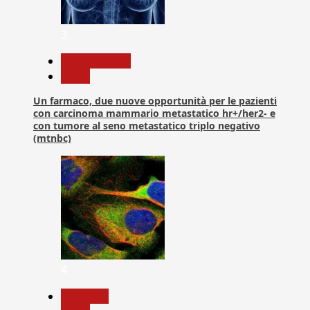
3
Com. Stampa
News
Un farmaco, due nuove opportunità per le pazienti
con carcinoma mammario metastatico hr+/her2- e
con tumore al seno metastatico triplo negativo
(mtnbc)
4
Medicina