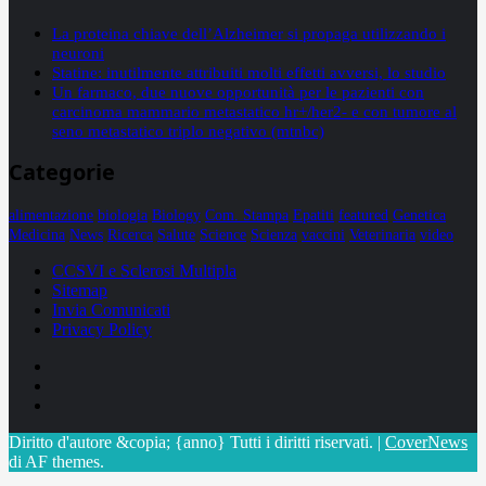
La proteina chiave dell’Alzheimer si propaga utilizzando i
neuroni
Statine: inutilmente attribuiti molti effetti avversi, lo studio
Un farmaco, due nuove opportunità per le pazienti con
carcinoma mammario metastatico hr+/her2- e con tumore al
seno metastatico triplo negativo (mtnbc)
Categorie
alimentazione
biologia
Biology
Com. Stampa
Epatiti
featured
Genetica
Medicina
News
Ricerca
Salute
Science
Scienza
vaccini
Veterinaria
video
CCSVI e Sclerosi Multipla
Sitemap
Invia Comunicati
Privacy Policy
Facebook
Linkedin
X
Diritto d'autore &copia; {anno} Tutti i diritti riservati.
|
CoverNews
di AF themes.