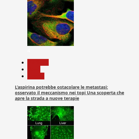
4
Medicina
News
Ricerca
L’aspirina potrebbe ostacolare le metastasi:
osservato il meccanismo nei topi Una scoperta che
apre la strada a nuove terapie