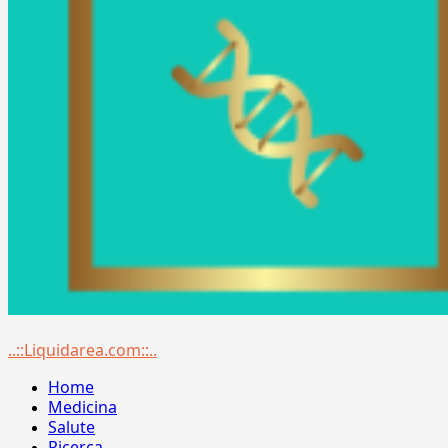
Menu
..::Liquidarea.com::..
principale
Home
Medicina
Salute
Ricerca