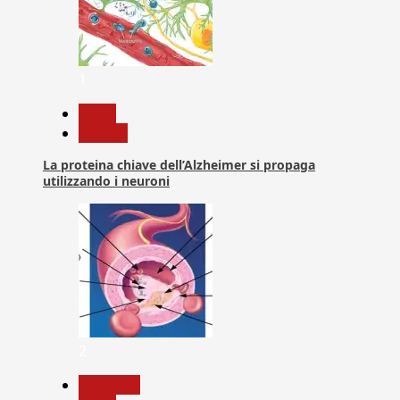
1
News
Ricerca
La proteina chiave dell’Alzheimer si propaga
utilizzando i neuroni
2
Medicina