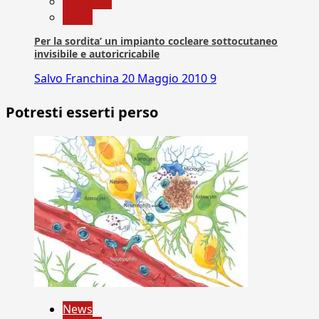
Medicina
News
Per la sordita’ un impianto cocleare sottocutaneo
invisibile e autoricricabile
Salvo Franchina
20 Maggio 2010
9
Potresti esserti perso
News