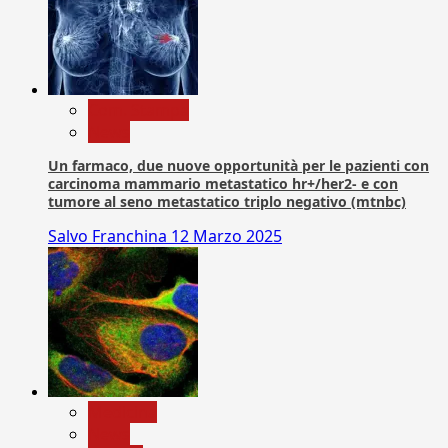
Com. Stampa
News
Un farmaco, due nuove opportunità per le pazienti con
carcinoma mammario metastatico hr+/her2- e con
tumore al seno metastatico triplo negativo (mtnbc)
Salvo Franchina
12 Marzo 2025
Medicina
News