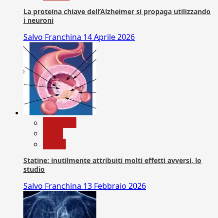
La proteina chiave dell’Alzheimer si propaga utilizzando
i neuroni
Salvo Franchina
14 Aprile 2026
Medicina
News
Salute
Statine: inutilmente attribuiti molti effetti avversi, lo
studio
Salvo Franchina
13 Febbraio 2026