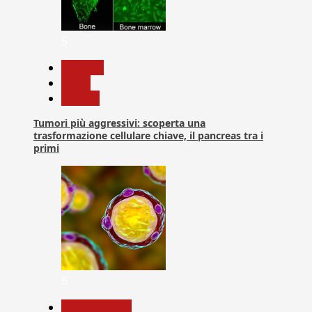
5
biologia
News
Ricerca
Tumori più aggressivi: scoperta una
trasformazione cellulare chiave, il pancreas tra i
primi
6
Com. Stampa