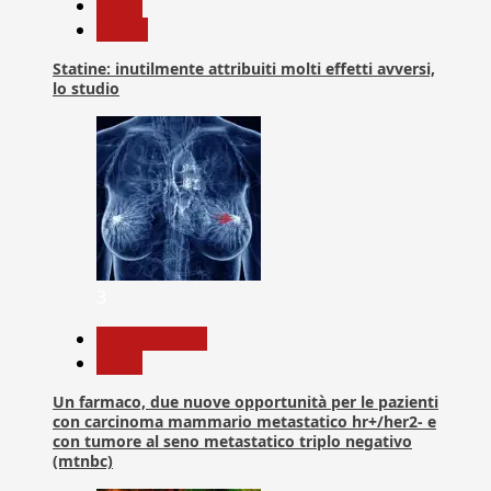
News
Salute
Statine: inutilmente attribuiti molti effetti avversi,
lo studio
3
Com. Stampa
News
Un farmaco, due nuove opportunità per le pazienti
con carcinoma mammario metastatico hr+/her2- e
con tumore al seno metastatico triplo negativo
(mtnbc)