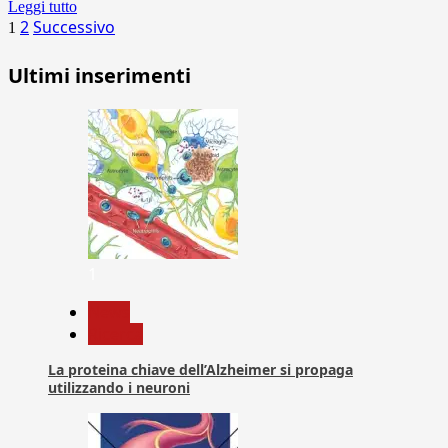
Leggi tutto
Paginazione
2
Successivo
1
degli
Ultimi inserimenti
articoli
1
News
Ricerca
La proteina chiave dell’Alzheimer si propaga
utilizzando i neuroni