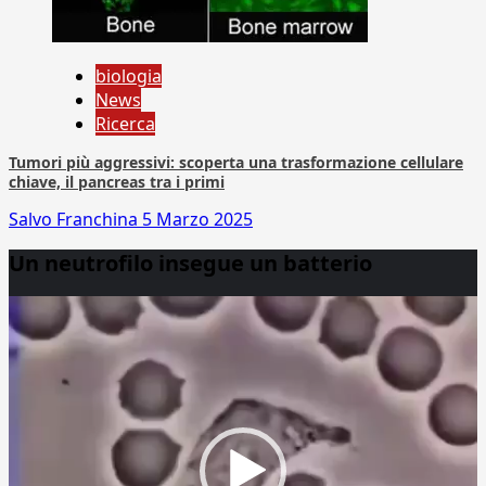
biologia
News
Ricerca
Tumori più aggressivi: scoperta una trasformazione cellulare
chiave, il pancreas tra i primi
Salvo Franchina
5 Marzo 2025
Un neutrofilo insegue un batterio
Video
Player