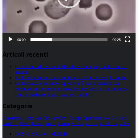
00:00
00:25
Articoli recenti
La proteina chiave dell’Alzheimer si propaga utilizzando i
neuroni
Statine: inutilmente attribuiti molti effetti avversi, lo studio
Un farmaco, due nuove opportunità per le pazienti con
carcinoma mammario metastatico hr+/her2- e con tumore al
seno metastatico triplo negativo (mtnbc)
Categorie
alimentazione
biologia
Biology
Com. Stampa
Epatiti
featured
Genetica
Medicina
News
Ricerca
Salute
Science
Scienza
vaccini
Veterinaria
video
CCSVI e Sclerosi Multipla