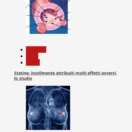
2
Medicina
News
Salute
Statine: inutilmente attribuiti molti effetti avversi,
lo studio