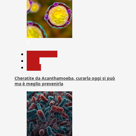
6
Com. Stampa
News
Salute
Cheratite da Acanthamoeba, curarla oggi si può
ma è meglio prevenirla