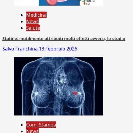
Medicina
News
Salute
Statine: inutilmente attribuiti molti effetti avversi, lo studio
Salvo Franchina
13 Febbraio 2026
Com. Stampa
News