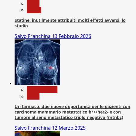
News
Salute
Statine: inutilmente attribuiti molti effetti avversi, lo
studio
Salvo Franchina
13 Febbraio 2026
Com. Stampa
News
Un farmaco, due nuove opportunità per le pazienti con
carcinoma mammario metastatico hr+/her2- e con
tumore al seno metastatico triplo negativo (mtnbc)
Salvo Franchina
12 Marzo 2025