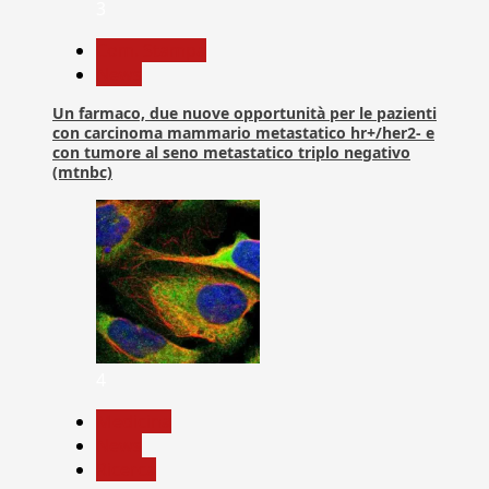
3
Com. Stampa
News
Un farmaco, due nuove opportunità per le pazienti
con carcinoma mammario metastatico hr+/her2- e
con tumore al seno metastatico triplo negativo
(mtnbc)
4
Medicina
News
Ricerca