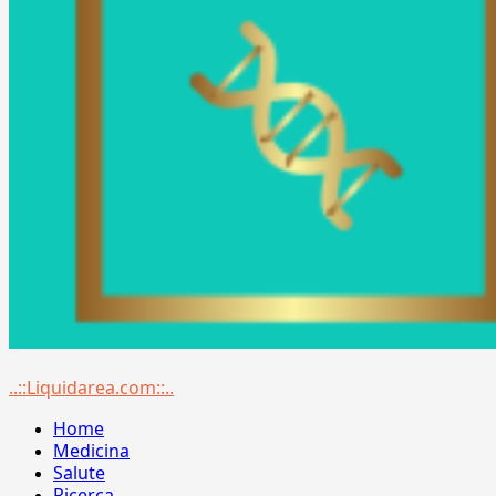
Menu
..::Liquidarea.com::..
principale
Home
Medicina
Salute
Ricerca