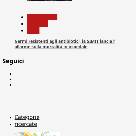
7
Com. Stampa
Medicina
News
Germi resistenti agli antibiotici, la SIMIT lancia l’
allarme sulla mortalità in ospedale
Seguici
Facebook
Linkedin
X
Categorie
ricercate