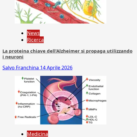
News
Ricerca
La proteina chiave dell’Alzheimer si propaga utilizzando
i neuroni
Salvo Franchina
14 Aprile 2026
Medicina