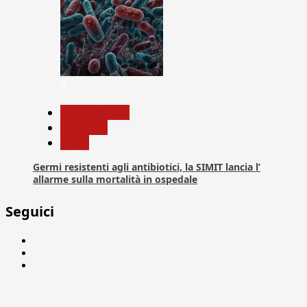
7
Com. Stampa
Medicina
News
Germi resistenti agli antibiotici, la SIMIT lancia l’
allarme sulla mortalità in ospedale
Seguici
Facebook
Linkedin
X