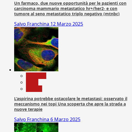
Un farmaco, due nuove opportunità per le pazienti con
carcinoma mammario metastatico hr+/her2- e con
tumore al seno metastatico triplo negativo (mtnbc)
Salvo Franchina
12 Marzo 2025
Medicina
News
Ricerca
L’aspirina potrebbe ostacolare le metastasi: osservato il
meccanismo nei topi Una scoperta che apre la strada a
nuove terapie
Salvo Franchina
6 Marzo 2025