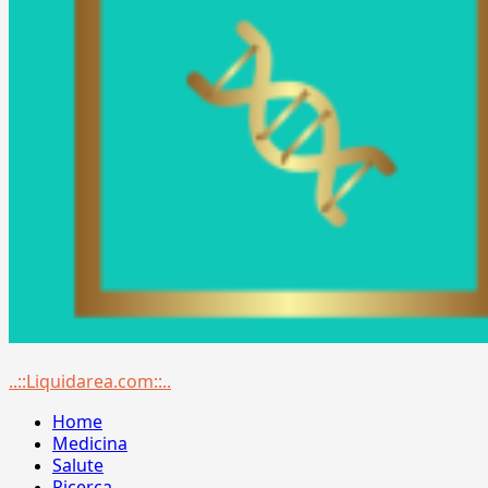
Menu
..::Liquidarea.com::..
principale
Home
Medicina
Salute
Ricerca