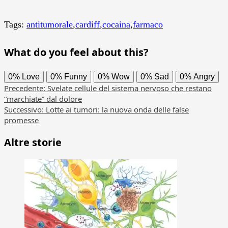
Tags:
antitumorale
,
cardiff
,
cocaina
,
farmaco
What do you feel about this?
0%
Love
0%
Funny
0%
Wow
0%
Sad
0%
Angry
Navigazione
Precedente:
Svelate cellule del sistema nervoso che restano
“marchiate” dal dolore
articolo
Successivo:
Lotte ai tumori: la nuova onda delle false
promesse
Altre storie