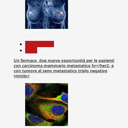
3
Com. Stampa
News
Un farmaco, due nuove opportunità per le pazienti
con carcinoma mammario metastatico hr+/her2- e
con tumore al seno metastatico triplo negativo
(mtnbc)