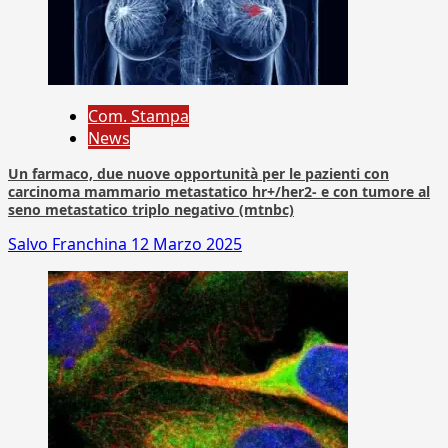
Com. Stampa
News
Un farmaco, due nuove opportunità per le pazienti con
carcinoma mammario metastatico hr+/her2- e con tumore al
seno metastatico triplo negativo (mtnbc)
Salvo Franchina
12 Marzo 2025