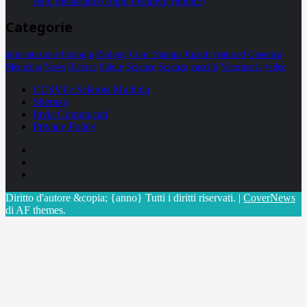
seno metastatico triplo negativo (mtnbc)
Categorie
alimentazione
biologia
Biology
Com. Stampa
Epatiti
featured
Genetica
Medicina
News
Ricerca
Salute
Science
Scienza
vaccini
Veterinaria
video
CCSVI e Sclerosi Multipla
Sitemap
Invia Comunicati
Privacy Policy
Facebook
Linkedin
X
Diritto d'autore &copia; {anno} Tutti i diritti riservati.
|
CoverNews
di AF themes.