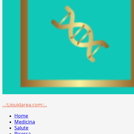
Menu
..::Liquidarea.com::..
principale
Home
Medicina
Salute
Ricerca