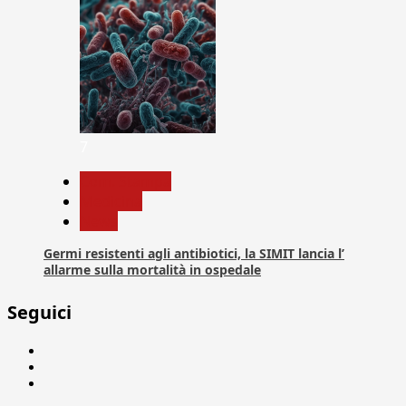
7
Com. Stampa
Medicina
News
Germi resistenti agli antibiotici, la SIMIT lancia l’
allarme sulla mortalità in ospedale
Seguici
Facebook
Linkedin
X