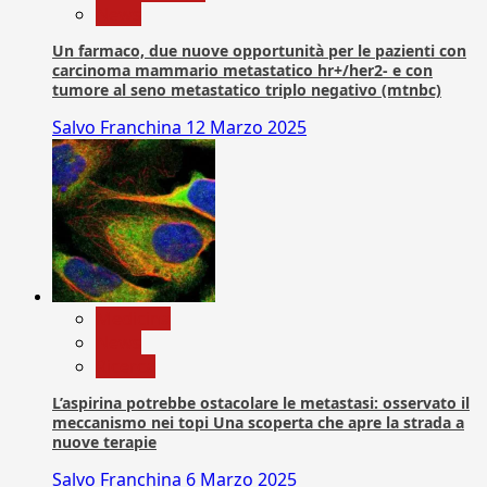
News
Un farmaco, due nuove opportunità per le pazienti con
carcinoma mammario metastatico hr+/her2- e con
tumore al seno metastatico triplo negativo (mtnbc)
Salvo Franchina
12 Marzo 2025
Medicina
News
Ricerca
L’aspirina potrebbe ostacolare le metastasi: osservato il
meccanismo nei topi Una scoperta che apre la strada a
nuove terapie
Salvo Franchina
6 Marzo 2025