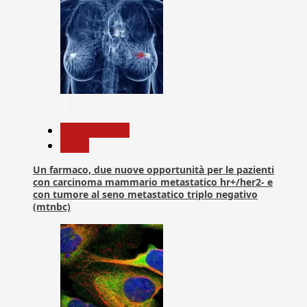
3
Com. Stampa
News
Un farmaco, due nuove opportunità per le pazienti
con carcinoma mammario metastatico hr+/her2- e
con tumore al seno metastatico triplo negativo
(mtnbc)