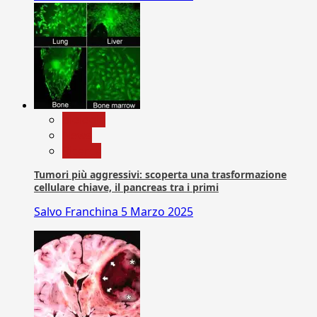
biologia
News
Ricerca
Tumori più aggressivi: scoperta una trasformazione
cellulare chiave, il pancreas tra i primi
Salvo Franchina
5 Marzo 2025