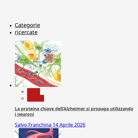
Categorie
ricercate
News
Ricerca
La proteina chiave dell’Alzheimer si propaga utilizzando
i neuroni
Salvo Franchina
14 Aprile 2026