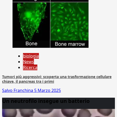
biologia
News
Ricerca
Tumori più aggressivi: scoperta una trasformazione cellulare
chiave, il pancreas tra i primi
Salvo Franchina
5 Marzo 2025
Un neutrofilo insegue un batterio
Video
Player