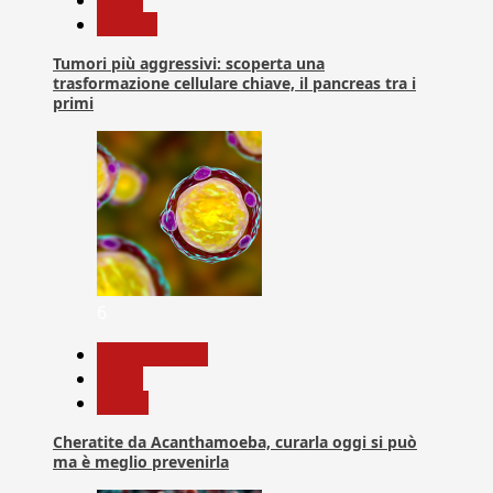
Ricerca
Tumori più aggressivi: scoperta una
trasformazione cellulare chiave, il pancreas tra i
primi
6
Com. Stampa
News
Salute
Cheratite da Acanthamoeba, curarla oggi si può
ma è meglio prevenirla