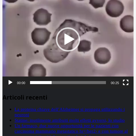
00:00
00:25
Articoli recenti
La proteina chiave dell’Alzheimer si propaga utilizzando i
neuroni
Statine: inutilmente attribuiti molti effetti avversi, lo studio
Un farmaco, due nuove opportunità per le pazienti con
carcinoma mammario metastatico hr+/her2- e con tumore al