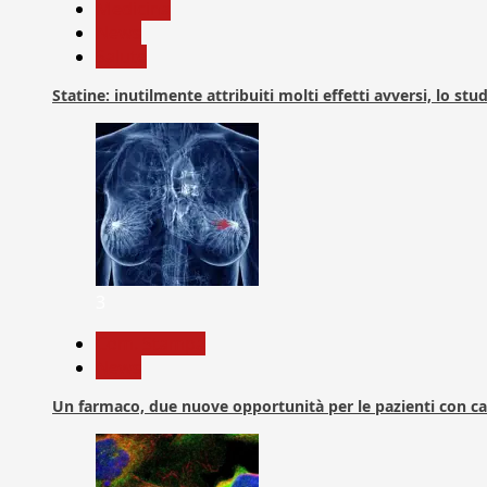
Medicina
News
Salute
Statine: inutilmente attribuiti molti effetti avversi, lo stu
3
Com. Stampa
News
Un farmaco, due nuove opportunità per le pazienti con c