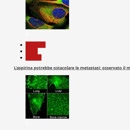
4
Medicina
News
Ricerca
L’aspirina potrebbe ostacolare le metastasi: osservato il
5