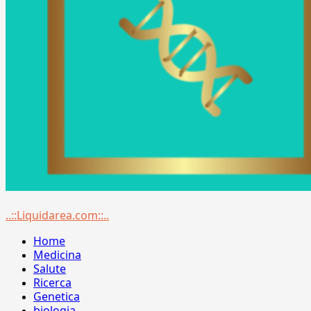
Menu
..::Liquidarea.com::..
principale
Home
Medicina
Salute
Ricerca
Genetica
biologia