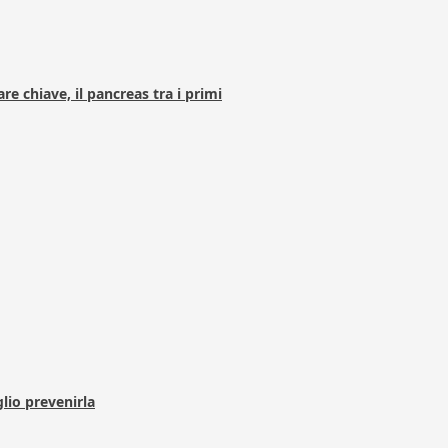
e chiave, il pancreas tra i primi
lio prevenirla