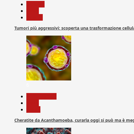
biologia
News
Ricerca
Tumori più aggressivi: scoperta una trasformazione cellular
6
Com. Stampa
News
Salute
Cheratite da Acanthamoeba, curarla oggi si può ma è meg