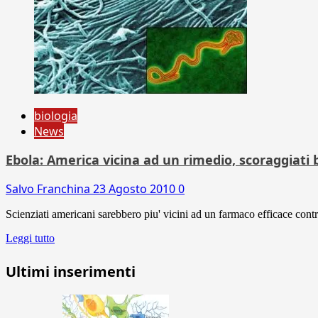
biologia
News
Ebola: America vicina ad un rimedio, scoraggiati b
Salvo Franchina
23 Agosto 2010
0
Scienziati americani sarebbero piu' vicini ad un farmaco efficace contr
Leggi tutto
Ultimi inserimenti