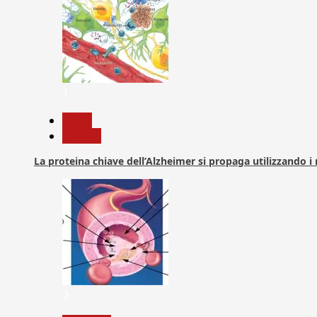
1
News
Ricerca
La proteina chiave dell’Alzheimer si propaga utilizzando i
2