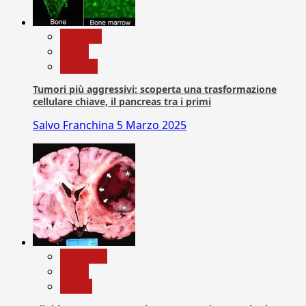
biologia
News
Ricerca
Tumori più aggressivi: scoperta una trasformazione
cellulare chiave, il pancreas tra i primi
Salvo Franchina
5 Marzo 2025
Medicina
News
Salute