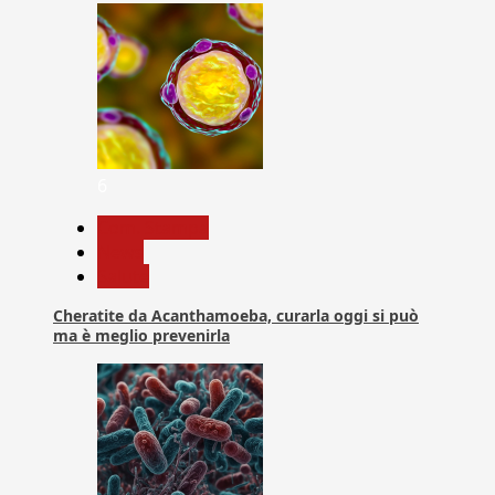
6
Com. Stampa
News
Salute
Cheratite da Acanthamoeba, curarla oggi si può
ma è meglio prevenirla