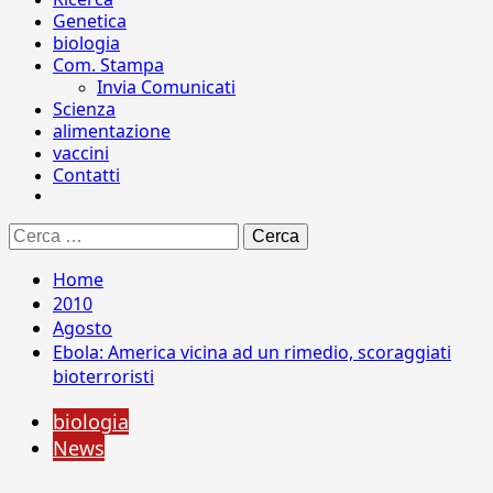
Genetica
biologia
Com. Stampa
Invia Comunicati
Scienza
alimentazione
vaccini
Contatti
Ricerca
per:
Home
2010
Agosto
Ebola: America vicina ad un rimedio, scoraggiati
bioterroristi
biologia
News