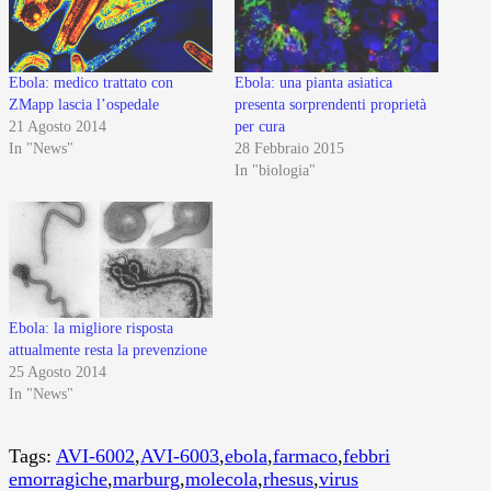
Ebola: medico trattato con
Ebola: una pianta asiatica
ZMapp lascia l’ospedale
presenta sorprendenti proprietà
21 Agosto 2014
per cura
In "News"
28 Febbraio 2015
In "biologia"
Ebola: la migliore risposta
attualmente resta la prevenzione
25 Agosto 2014
In "News"
Tags:
AVI-6002
,
AVI-6003
,
ebola
,
farmaco
,
febbri
emorragiche
,
marburg
,
molecola
,
rhesus
,
virus