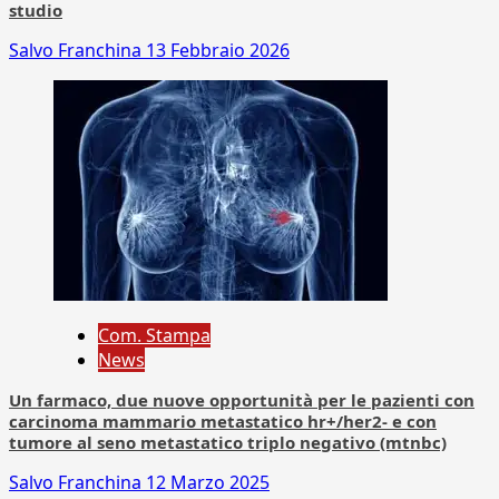
studio
Salvo Franchina
13 Febbraio 2026
Com. Stampa
News
Un farmaco, due nuove opportunità per le pazienti con
carcinoma mammario metastatico hr+/her2- e con
tumore al seno metastatico triplo negativo (mtnbc)
Salvo Franchina
12 Marzo 2025