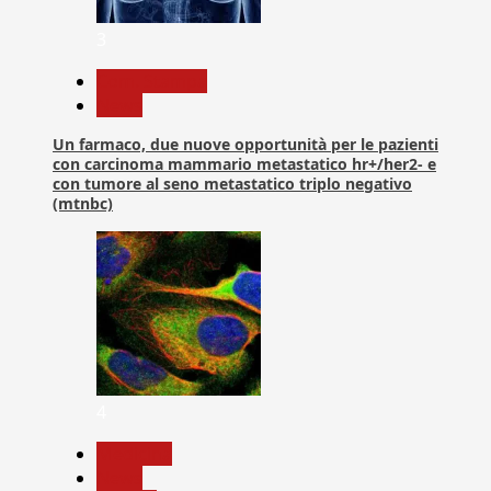
3
Com. Stampa
News
Un farmaco, due nuove opportunità per le pazienti
con carcinoma mammario metastatico hr+/her2- e
con tumore al seno metastatico triplo negativo
(mtnbc)
4
Medicina
News