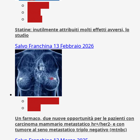
Medicina
News
Salute
Statine: inutilmente attribuiti molti effetti avversi, lo
studio
Salvo Franchina
13 Febbraio 2026
Com. Stampa
News
Un farmaco, due nuove opportunità per le pazienti con
carcinoma mammario metastatico hr+/her2- e con
tumore al seno metastatico triplo negativo (mtnbc)