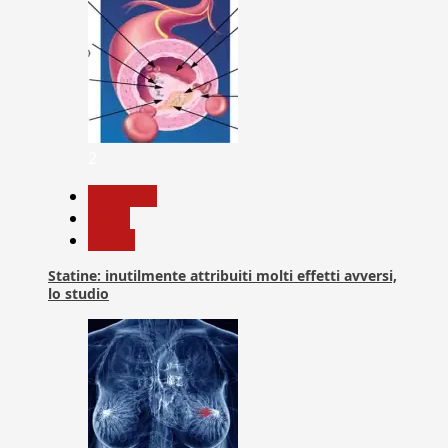
2
Medicina
News
Salute
Statine: inutilmente attribuiti molti effetti avversi,
lo studio