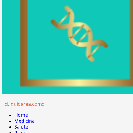
Menu
..::Liquidarea.com::..
principale
Home
Medicina
Salute
Ricerca