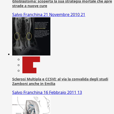
Glioblastoma: scoperta la sua strategia mortale che apre
strade a nuove cure
Salvo Franchina
21 Novembre 2010
21
Medicina
News
Ricerca
Sclerosi Multipla e CCSVI: al via la convalida degli studi
Zamboni anche in Emilia
Salvo Franchina
16 Febbraio 2011
13