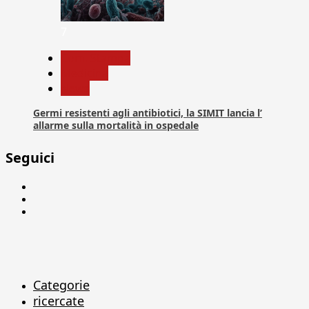
7
Com. Stampa
Medicina
News
Germi resistenti agli antibiotici, la SIMIT lancia l’
allarme sulla mortalità in ospedale
Seguici
Facebook
Linkedin
X
Categorie
ricercate