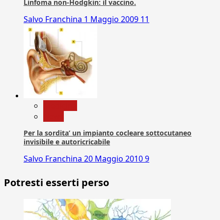
Linfoma non-Hodgkin: il vaccino.
Salvo Franchina
1 Maggio 2009
11
Medicina
News
Per la sordita’ un impianto cocleare sottocutaneo
invisibile e autoricricabile
Salvo Franchina
20 Maggio 2010
9
Potresti esserti perso