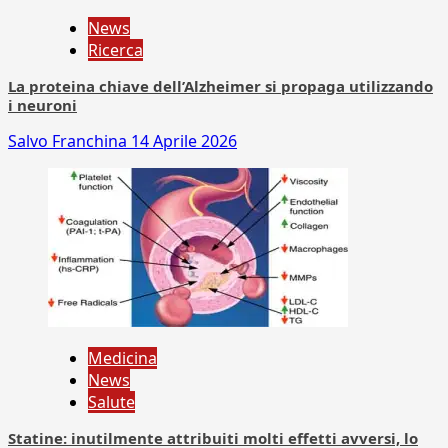
News
Ricerca
La proteina chiave dell’Alzheimer si propaga utilizzando
i neuroni
Salvo Franchina
14 Aprile 2026
Medicina
News
Salute
Statine: inutilmente attribuiti molti effetti avversi, lo