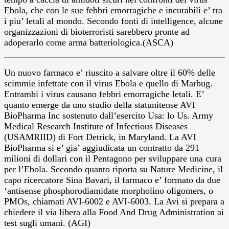
Ebola, che con le sue febbri emorragiche e incurabili e’ tra
i piu’ letali al mondo. Secondo fonti di intelligence, alcune
organizzazioni di bioterroristi sarebbero pronte ad
adoperarlo come arma batteriologica.(ASCA)
Un nuovo farmaco e’ riuscito a salvare oltre il 60% delle
scimmie infettate con il virus Ebola e quello di Marbug.
Entrambi i virus causano febbri emorragiche letali. E’
quanto emerge da uno studio della statunitense AVI
BioPharma Inc sostenuto dall’esercito Usa: lo Us. Army
Medical Research Institute of Infectious Diseases
(USAMRIID) di Fort Detrick, in Maryland. La AVI
BioPharma si e’ gia’ aggiudicata un contratto da 291
milioni di dollari con il Pentagono per sviluppare una cura
per l’Ebola. Secondo quanto riporta su Nature Medicine, il
capo ricercatore Sina Bavari, il farmaco e’ formato da due
‘antisense phosphorodiamidate morpholino oligomers, o
PMOs, chiamati AVI-6002 e AVI-6003. La Avi si prepara a
chiedere il via libera alla Food And Drug Administration ai
test sugli umani. (AGI)