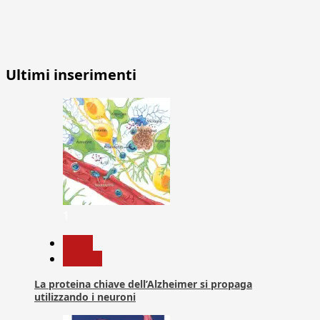
Ultimi inserimenti
1
News
Ricerca
La proteina chiave dell’Alzheimer si propaga
utilizzando i neuroni