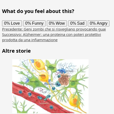
What do you feel about this?
0%
Love
0%
Funny
0%
Wow
0%
Sad
0%
Angry
Navigazione
Precedente:
Geni zombi che si risvegliano provocando guai
Successivo:
Alzheimer: una proteina con poteri protettivi
articolo
prodotta da una infiammazione
Altre storie