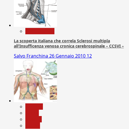
Com. Stampa
La scoperta italiana che correla Sclerosi multipla
all’Insufficenza venosa cronica cerebrospinale – CCSVI –
Salvo Franchina
26 Gennaio 2010
12
biologia
Salute
Scienza
vaccini