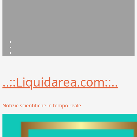
Facebook
Linkedin
X
..::Liquidarea.com::..
Notizie scientifiche in tempo reale