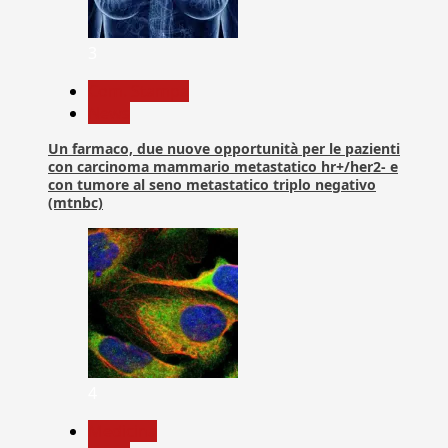
3
Com. Stampa
News
Un farmaco, due nuove opportunità per le pazienti
con carcinoma mammario metastatico hr+/her2- e
con tumore al seno metastatico triplo negativo
(mtnbc)
4
Medicina