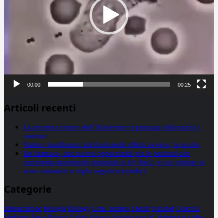
00:00
00:25
Articoli recenti
La proteina chiave dell’Alzheimer si propaga utilizzando i
neuroni
Statine: inutilmente attribuiti molti effetti avversi, lo studio
Un farmaco, due nuove opportunità per le pazienti con
carcinoma mammario metastatico hr+/her2- e con tumore al
seno metastatico triplo negativo (mtnbc)
Categorie
alimentazione
biologia
Biology
Com. Stampa
Epatiti
featured
Genetica
Medicina
News
Ricerca
Salute
Science
Scienza
vaccini
Veterinaria
video