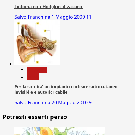
Linfoma non-Hodgkin: il vaccino.
Salvo Franchina
1 Maggio 2009
11
Medicina
News
Per la sordita’ un impianto cocleare sottocutaneo
invisibile e autoricricabile
Salvo Franchina
20 Maggio 2010
9
Potresti esserti perso