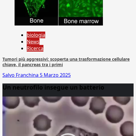
biologia
News
Ricerca
Tumori più aggressivi: scoperta una trasformazione cellulare
chiave, il pancreas tra i primi
Salvo Franchina
5 Marzo 2025
Un neutrofilo insegue un batterio
Video
Player