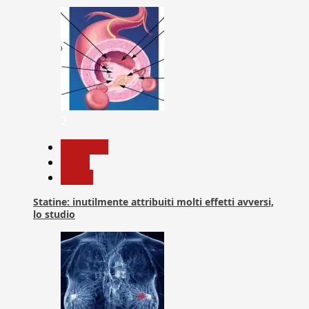
2
Medicina
News
Salute
Statine: inutilmente attribuiti molti effetti avversi,
lo studio