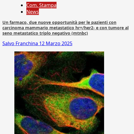
Com. Stampa
News
Un farmaco, due nuove opportunità per le pazienti con
carcinoma mammario metastatico hr+/her2- e con tumore al
seno metastatico triplo negativo (mtnbc)
Salvo Franchina
12 Marzo 2025