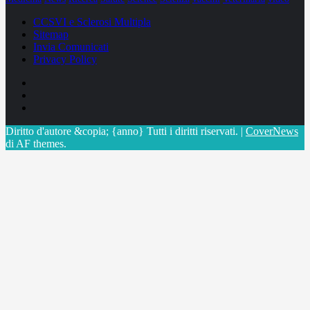
CCSVI e Sclerosi Multipla
Sitemap
Invia Comunicati
Privacy Policy
Facebook
Linkedin
X
Diritto d'autore &copia; {anno} Tutti i diritti riservati.
|
CoverNews
di AF themes.