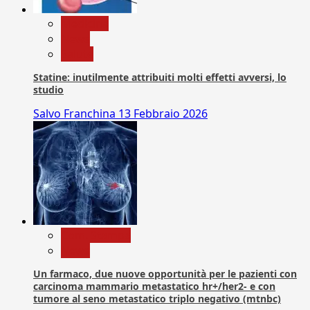
Medicina
News
Salute
Statine: inutilmente attribuiti molti effetti avversi, lo
studio
Salvo Franchina
13 Febbraio 2026
Com. Stampa
News
Un farmaco, due nuove opportunità per le pazienti con
carcinoma mammario metastatico hr+/her2- e con
tumore al seno metastatico triplo negativo (mtnbc)