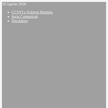
Vai
10 Agosto 2026
al
CCSVI e Sclerosi Multipla
contenuto
Invia Comunicati
Disclaimer