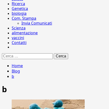
Ricerca
Genetica
biologia
Com. Stampa
Invia Comunicati
Scienza
alimentazione
vaccini
Contatti
Ricerca
per:
Home
Blog
b
b