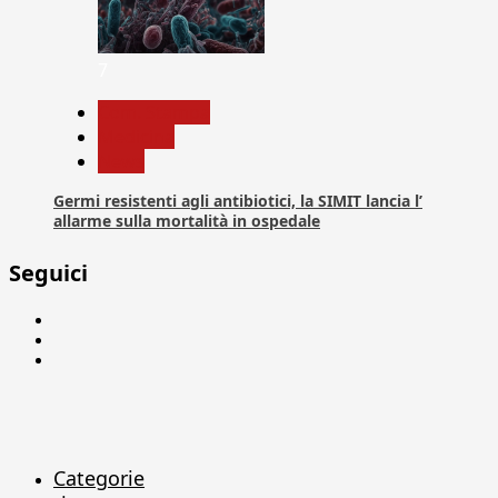
7
Com. Stampa
Medicina
News
Germi resistenti agli antibiotici, la SIMIT lancia l’
allarme sulla mortalità in ospedale
Seguici
Facebook
Linkedin
X
Categorie