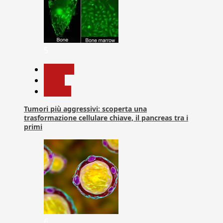
5
biologia
News
Ricerca
Tumori più aggressivi: scoperta una
trasformazione cellulare chiave, il pancreas tra i
primi
6