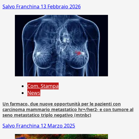
Salvo Franchina
13 Febbraio 2026
Com. Stampa
News
Un farmaco, due nuove opportunità per le pazienti con
carcinoma mammario metastatico hr+/her2- e con tumore al
seno metastatico triplo negativo (mtnbc)
Salvo Franchina
12 Marzo 2025