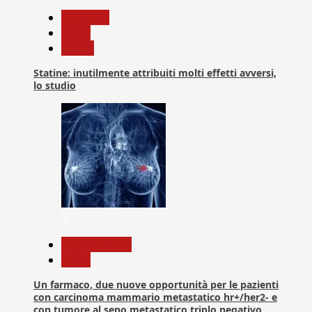
Medicina
News
Salute
Statine: inutilmente attribuiti molti effetti avversi,
lo studio
3
Com. Stampa
News
Un farmaco, due nuove opportunità per le pazienti
con carcinoma mammario metastatico hr+/her2- e
con tumore al seno metastatico triplo negativo