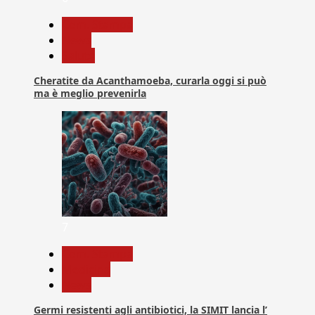
Com. Stampa
News
Salute
Cheratite da Acanthamoeba, curarla oggi si può
ma è meglio prevenirla
7
Com. Stampa
Medicina
News
Germi resistenti agli antibiotici, la SIMIT lancia l’