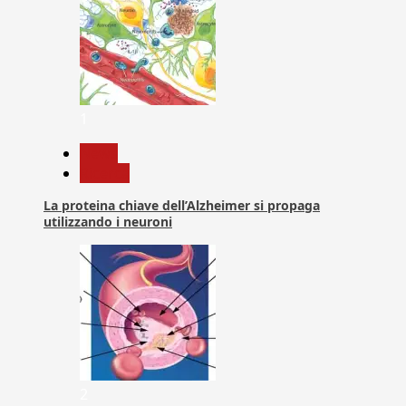
1
News
Ricerca
La proteina chiave dell’Alzheimer si propaga
utilizzando i neuroni
2