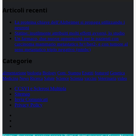
Articoli recenti
La proteina chiave dell’Alzheimer si propaga utilizzando i
neuroni
Statine: inutilmente attribuiti molti effetti avversi, lo studio
Un farmaco, due nuove opportunità per le pazienti con
carcinoma mammario metastatico hr+/her2- e con tumore al
seno metastatico triplo negativo (mtnbc)
Categorie
alimentazione
biologia
Biology
Com. Stampa
Epatiti
featured
Genetica
Medicina
News
Ricerca
Salute
Science
Scienza
vaccini
Veterinaria
video
CCSVI e Sclerosi Multipla
Sitemap
Invia Comunicati
Privacy Policy
Facebook
Linkedin
X