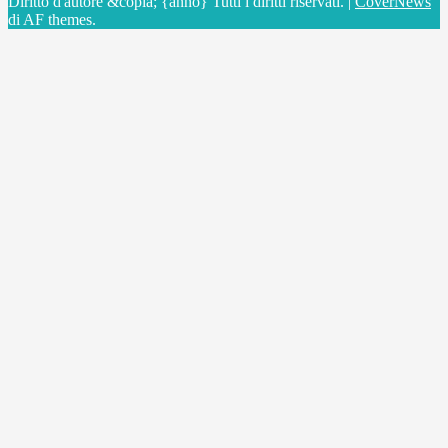
Diritto d'autore &copia; {anno} Tutti i diritti riservati.
|
CoverNews
di AF themes.