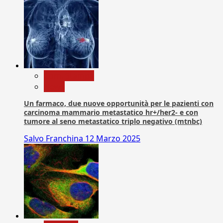
Com. Stampa
News
Un farmaco, due nuove opportunità per le pazienti con
carcinoma mammario metastatico hr+/her2- e con
tumore al seno metastatico triplo negativo (mtnbc)
Salvo Franchina
12 Marzo 2025