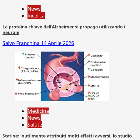
News
Ricerca
La proteina chiave dell’Alzheimer si propaga utilizzando i
neuroni
Salvo Franchina
14 Aprile 2026
Medicina
News
Salute
Statine: inutilmente attribuiti molti effetti avversi, lo studio