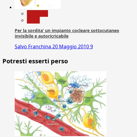
Medicina
News
Per la sordita’ un impianto cocleare sottocutaneo
invisibile e autoricricabile
Salvo Franchina
20 Maggio 2010
9
Potresti esserti perso