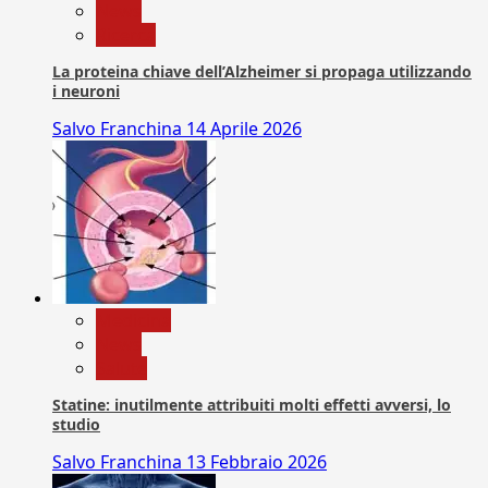
News
Ricerca
La proteina chiave dell’Alzheimer si propaga utilizzando
i neuroni
Salvo Franchina
14 Aprile 2026
Medicina
News
Salute
Statine: inutilmente attribuiti molti effetti avversi, lo
studio
Salvo Franchina
13 Febbraio 2026