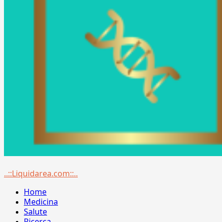
Menu
..::Liquidarea.com::..
principale
Home
Medicina
Salute
Ricerca