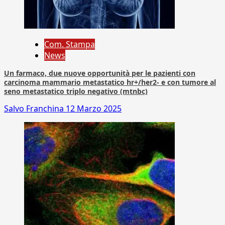
Com. Stampa
News
Un farmaco, due nuove opportunità per le pazienti con
carcinoma mammario metastatico hr+/her2- e con tumore al
seno metastatico triplo negativo (mtnbc)
Salvo Franchina
12 Marzo 2025