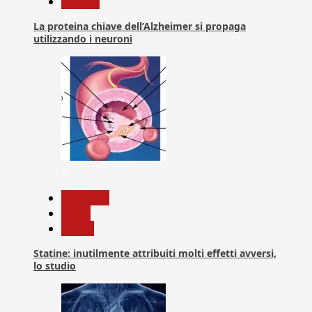
Ricerca
La proteina chiave dell’Alzheimer si propaga
utilizzando i neuroni
2
Medicina
News
Salute
Statine: inutilmente attribuiti molti effetti avversi,
lo studio