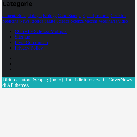
Categorie
alimentazione
biologia
Biology
Com. Stampa
Epatiti
featured
Genetica
Medicina
News
Ricerca
Salute
Science
Scienza
vaccini
Veterinaria
video
CCSVI e Sclerosi Multipla
Sitemap
Invia Comunicati
Privacy Policy
Facebook
Linkedin
X
Diritto d'autore &copia; {anno} Tutti i diritti riservati.
|
CoverNews
di AF themes.