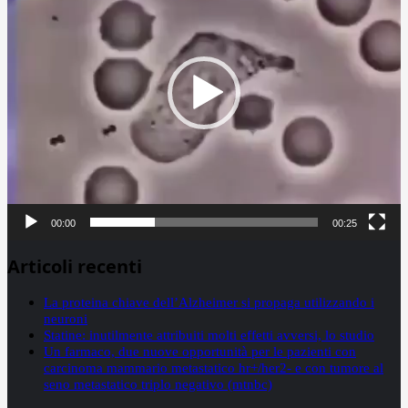
00:00
00:25
Articoli recenti
La proteina chiave dell’Alzheimer si propaga utilizzando i
neuroni
Statine: inutilmente attribuiti molti effetti avversi, lo studio
Un farmaco, due nuove opportunità per le pazienti con
carcinoma mammario metastatico hr+/her2- e con tumore al
seno metastatico triplo negativo (mtnbc)