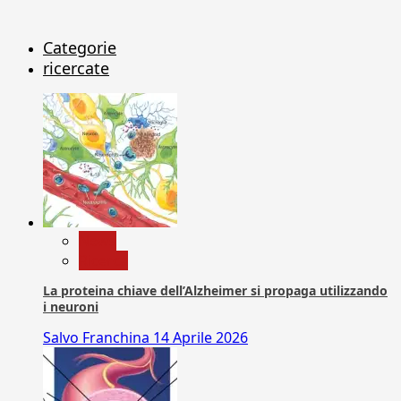
Categorie
ricercate
News
Ricerca
La proteina chiave dell’Alzheimer si propaga utilizzando
i neuroni
Salvo Franchina
14 Aprile 2026