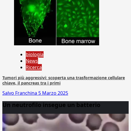
biologia
News
Ricerca
Tumori più aggressivi: scoperta una trasformazione cellulare
chiave, il pancreas tra i primi
Salvo Franchina
5 Marzo 2025
Un neutrofilo insegue un batterio
Video
Player