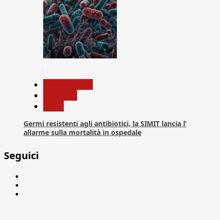
7
Com. Stampa
Medicina
News
Germi resistenti agli antibiotici, la SIMIT lancia l’
allarme sulla mortalità in ospedale
Seguici
Facebook
Linkedin
X