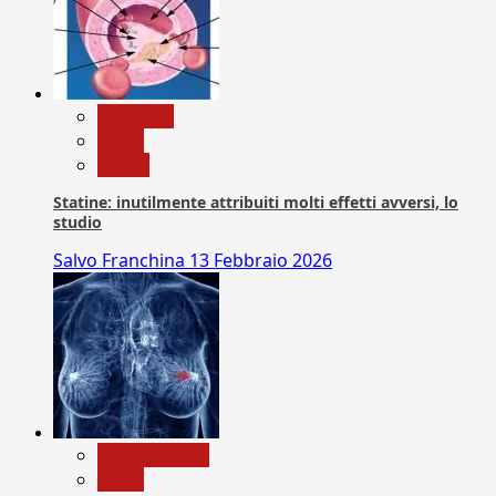
Medicina
News
Salute
Statine: inutilmente attribuiti molti effetti avversi, lo
studio
Salvo Franchina
13 Febbraio 2026
Com. Stampa
News