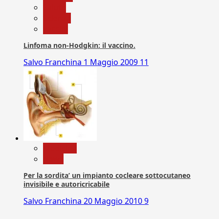
Salute
Scienza
vaccini
Linfoma non-Hodgkin: il vaccino.
Salvo Franchina
1 Maggio 2009
11
Medicina
News
Per la sordita’ un impianto cocleare sottocutaneo
invisibile e autoricricabile
Salvo Franchina
20 Maggio 2010
9