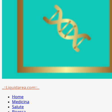
Menu
..::Liquidarea.com::..
principale
Home
Medicina
Salute
Ricerca