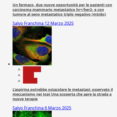
Un farmaco, due nuove opportunità per le pazienti con
carcinoma mammario metastatico hr+/her2- e con
tumore al seno metastatico triplo negativo (mtnbc)
Salvo Franchina
12 Marzo 2025
Medicina
News
Ricerca
L’aspirina potrebbe ostacolare le metastasi: osservato il
meccanismo nei topi Una scoperta che apre la strada a
nuove terapie
Salvo Franchina
6 Marzo 2025