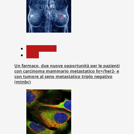
3
Com. Stampa
News
Un farmaco, due nuove opportunità per le pazienti
con carcinoma mammario metastatico hr+/her2- e
con tumore al seno metastatico triplo negativo
(mtnbc)