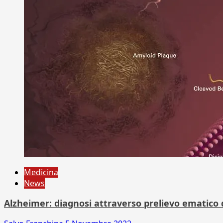
Medicina
News
Alzheimer: diagnosi attraverso prelievo ematico 