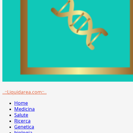
Menu
..::Liquidarea.com::..
principale
Home
Medicina
Salute
Ricerca
Genetica
biologia