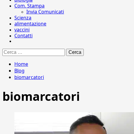
Com. Stampa
Invia Comunicati
Scienza
alimentazione
vaccini
Contatti
Ricerca
per:
Home
Blog
biomarcatori
biomarcatori