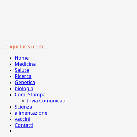
Menu
..::Liquidarea.com::..
principale
Home
Medicina
Salute
Ricerca
Genetica
biologia
Com. Stampa
Invia Comunicati
Scienza
alimentazione
vaccini
Contatti