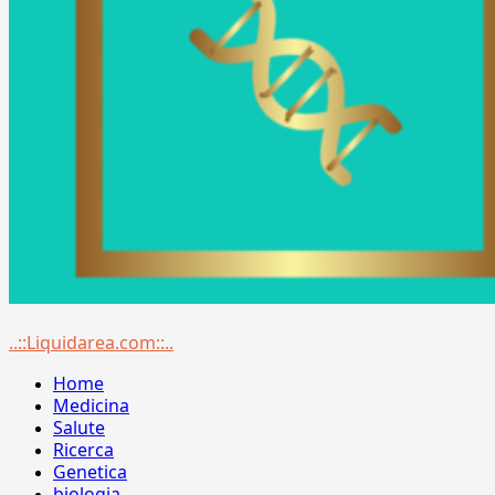
Menu
..::Liquidarea.com::..
principale
Home
Medicina
Salute
Ricerca
Genetica
biologia