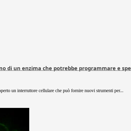
smo di un enzima che potrebbe programmare e spec
erto un interruttore cellulare che può fornire nuovi strumenti per...