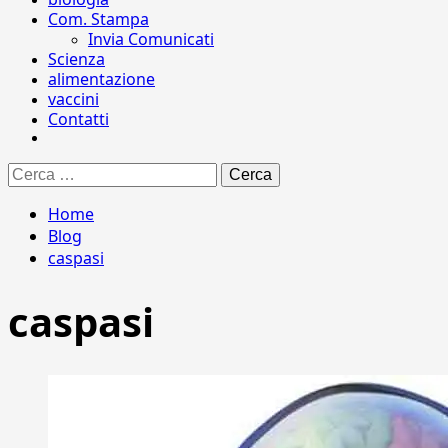
Com. Stampa
Invia Comunicati
Scienza
alimentazione
vaccini
Contatti
Ricerca
per:
Home
Blog
caspasi
caspasi