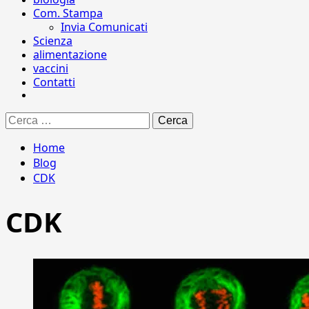
Com. Stampa
Invia Comunicati
Scienza
alimentazione
vaccini
Contatti
Ricerca
per:
Home
Blog
CDK
CDK