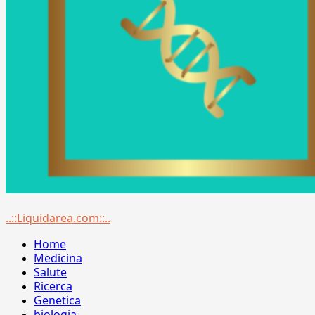
Menu
..::Liquidarea.com::..
principale
Home
Medicina
Salute
Ricerca
Genetica
biologia