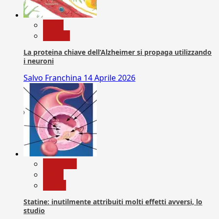
News
Ricerca
La proteina chiave dell’Alzheimer si propaga utilizzando
i neuroni
Salvo Franchina
14 Aprile 2026
Medicina
News
Salute
Statine: inutilmente attribuiti molti effetti avversi, lo
studio