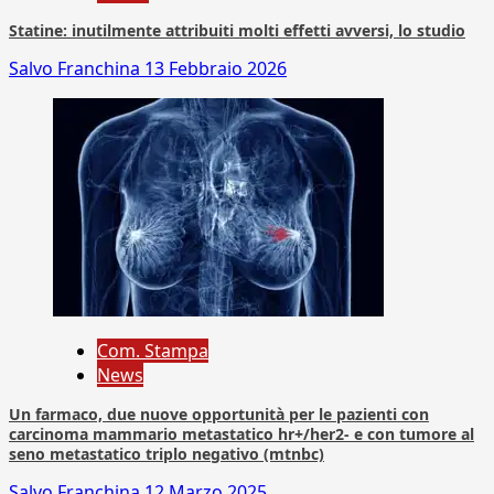
Statine: inutilmente attribuiti molti effetti avversi, lo studio
Salvo Franchina
13 Febbraio 2026
Com. Stampa
News
Un farmaco, due nuove opportunità per le pazienti con
carcinoma mammario metastatico hr+/her2- e con tumore al
seno metastatico triplo negativo (mtnbc)
Salvo Franchina
12 Marzo 2025