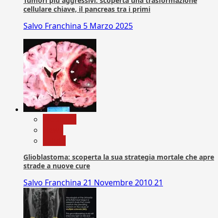
Tumori più aggressivi: scoperta una trasformazione
cellulare chiave, il pancreas tra i primi
Salvo Franchina
5 Marzo 2025
Medicina
News
Salute
Glioblastoma: scoperta la sua strategia mortale che apre
strade a nuove cure
Salvo Franchina
21 Novembre 2010
21