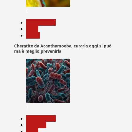
6
Com. Stampa
News
Salute
Cheratite da Acanthamoeba, curarla oggi si può
ma è meglio prevenirla
7
Com. Stampa
Medicina
News