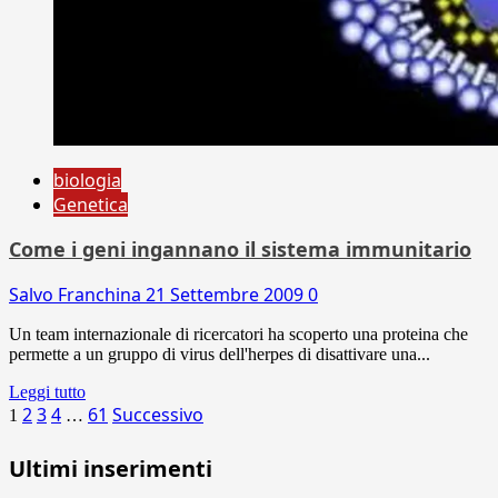
biologia
Genetica
Come i geni ingannano il sistema immunitario
Salvo Franchina
21 Settembre 2009
0
Un team internazionale di ricercatori ha scoperto una proteina che
permette a un gruppo di virus dell'herpes di disattivare una...
Leggi tutto
Paginazione
2
3
4
61
Successivo
1
…
degli
Ultimi inserimenti
articoli