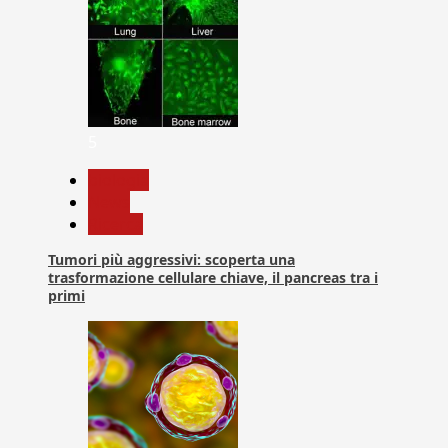
5
biologia
News
Ricerca
Tumori più aggressivi: scoperta una
trasformazione cellulare chiave, il pancreas tra i
primi