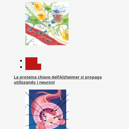
1
News
Ricerca
La proteina chiave dell’Alzheimer si propaga
utilizzando i neuroni