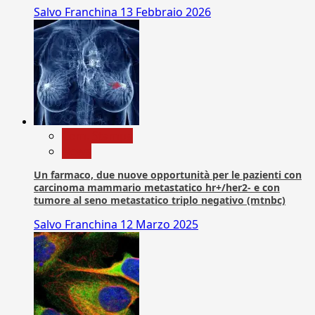
Salvo Franchina
13 Febbraio 2026
Com. Stampa
News
Un farmaco, due nuove opportunità per le pazienti con
carcinoma mammario metastatico hr+/her2- e con
tumore al seno metastatico triplo negativo (mtnbc)
Salvo Franchina
12 Marzo 2025