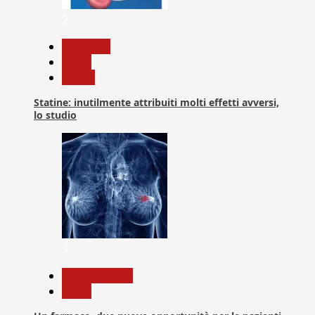
2
Medicina
News
Salute
Statine: inutilmente attribuiti molti effetti avversi,
lo studio
3
Com. Stampa
News