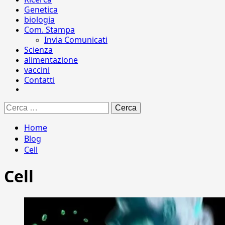
Genetica
biologia
Com. Stampa
Invia Comunicati
Scienza
alimentazione
vaccini
Contatti
Ricerca
per:
Home
Blog
Cell
Cell