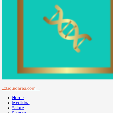
Menu
..::Liquidarea.com::..
principale
Home
Medicina
Salute
Ricerca