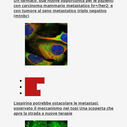
Un farmaco, due nuove opportunità per le pazienti
con carcinoma mammario metastatico hr+/her2- e
con tumore al seno metastatico triplo negativo
(mtnbc)
4
Medicina
News
Ricerca
L’aspirina potrebbe ostacolare le metastasi:
osservato il meccanismo nei topi Una scoperta che
apre la strada a nuove terapie