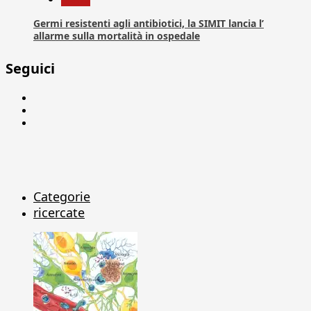
Germi resistenti agli antibiotici, la SIMIT lancia l’
allarme sulla mortalità in ospedale
Seguici
Facebook
Linkedin
X
Categorie
ricercate