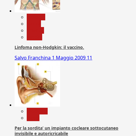
biologia
Salute
Scienza
vaccini
Linfoma non-Hodgkin: il vaccino.
Salvo Franchina
1 Maggio 2009
11
Medicina
News
Per la sordita’ un impianto cocleare sottocutaneo
invisibile e autoricricabile