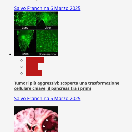
Salvo Franchina
6 Marzo 2025
biologia
News
Ricerca
Tumori più aggressivi: scoperta una trasformazione
cellulare chiave, il pancreas tra i primi
Salvo Franchina
5 Marzo 2025