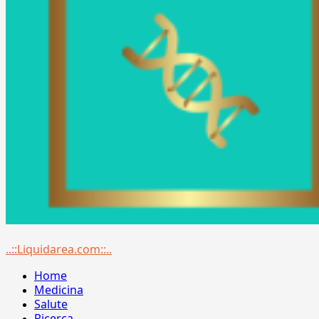
Menu
..::Liquidarea.com::..
principale
Home
Medicina
Salute
Ricerca