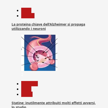
1
News
Ricerca
La proteina chiave dell’Alzheimer si propaga
utilizzando i neuroni
2
Medicina
News
Salute
Statine: inutilmente attribuiti molti effetti avversi,
lo studio