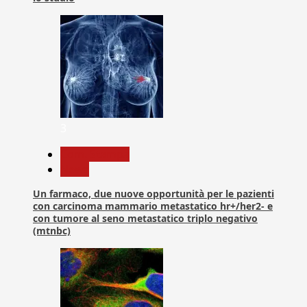
3
Com. Stampa
News
Un farmaco, due nuove opportunità per le pazienti
con carcinoma mammario metastatico hr+/her2- e
con tumore al seno metastatico triplo negativo
(mtnbc)