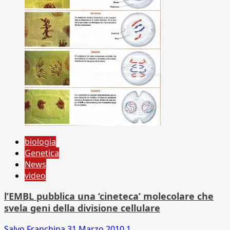
biologia
Genetica
News
video
l’EMBL pubblica una ‘cineteca’ molecolare che
svela geni della divisione cellulare
Salvo Franchina
31 Marzo 2010
1