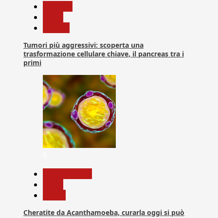
biologia
News
Ricerca
Tumori più aggressivi: scoperta una
trasformazione cellulare chiave, il pancreas tra i
primi
6
Com. Stampa
News
Salute
Cheratite da Acanthamoeba, curarla oggi si può