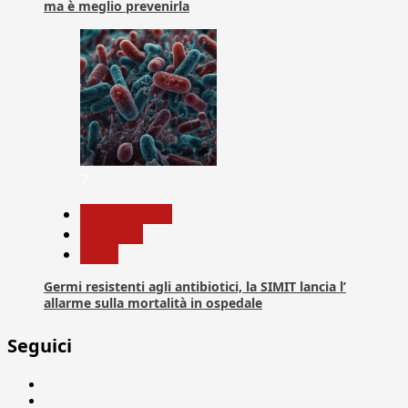
ma è meglio prevenirla
7
Com. Stampa
Medicina
News
Germi resistenti agli antibiotici, la SIMIT lancia l’
allarme sulla mortalità in ospedale
Seguici
Facebook
Linkedin