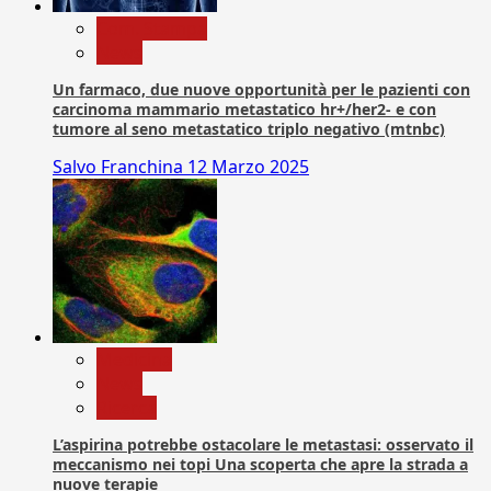
Com. Stampa
News
Un farmaco, due nuove opportunità per le pazienti con
carcinoma mammario metastatico hr+/her2- e con
tumore al seno metastatico triplo negativo (mtnbc)
Salvo Franchina
12 Marzo 2025
Medicina
News
Ricerca
L’aspirina potrebbe ostacolare le metastasi: osservato il
meccanismo nei topi Una scoperta che apre la strada a
nuove terapie