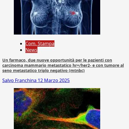
Com. Stampa
News
Un farmaco, due nuove opportunità per le pazienti con
carcinoma mammario metastatico hr+/her2- e con tumore al
seno metastatico triplo negativo (mtnbc)
Salvo Franchina
12 Marzo 2025