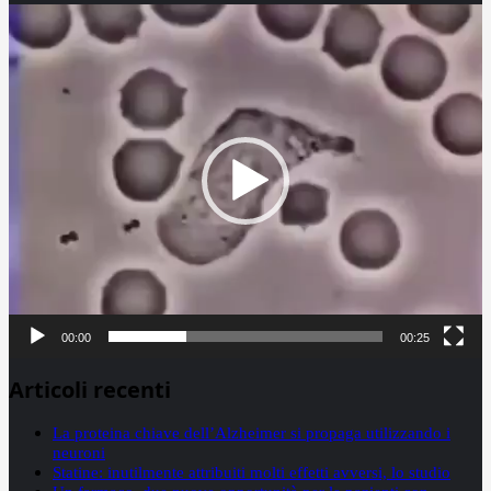
Video
Player
00:00
00:25
Articoli recenti
La proteina chiave dell’Alzheimer si propaga utilizzando i
neuroni
Statine: inutilmente attribuiti molti effetti avversi, lo studio