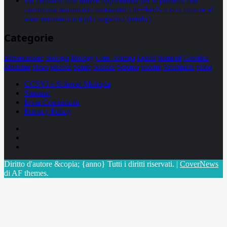
Un farmaco, due nuove opportunità per le pazienti con
carcinoma mammario metastatico hr+/her2- e con tumore al
seno metastatico triplo negativo (mtnbc)
Categorie
alimentazione
biologia
Biology
Com. Stampa
Epatiti
featured
Genetica
Medicina
News
Ricerca
Salute
Science
Scienza
vaccini
Veterinaria
video
CCSVI e Sclerosi Multipla
Sitemap
Invia Comunicati
Privacy Policy
Facebook
Linkedin
X
Diritto d'autore &copia; {anno} Tutti i diritti riservati.
|
CoverNews
di AF themes.