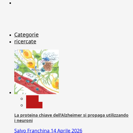
X
Categorie
ricercate
News
Ricerca
La proteina chiave dell’Alzheimer si propaga utilizzando
i neuroni
Salvo Franchina
14 Aprile 2026