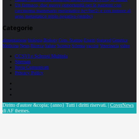
Un farmaco, due nuove opportunità per le pazienti con
carcinoma mammario metastatico hr+/her2- e con tumore al
seno metastatico triplo negativo (mtnbc)
Categorie
alimentazione
biologia
Biology
Com. Stampa
Epatiti
featured
Genetica
Medicina
News
Ricerca
Salute
Science
Scienza
vaccini
Veterinaria
video
CCSVI e Sclerosi Multipla
Sitemap
Invia Comunicati
Privacy Policy
Facebook
Linkedin
X
Diritto d'autore &copia; {anno} Tutti i diritti riservati.
|
CoverNews
di AF themes.