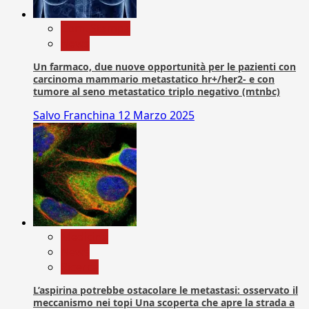
Com. Stampa
News
Un farmaco, due nuove opportunità per le pazienti con
carcinoma mammario metastatico hr+/her2- e con
tumore al seno metastatico triplo negativo (mtnbc)
Salvo Franchina
12 Marzo 2025
Medicina
News
Ricerca
L’aspirina potrebbe ostacolare le metastasi: osservato il
meccanismo nei topi Una scoperta che apre la strada a