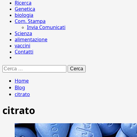
Ricerca
Genetica
biologia
Com. Stampa
Invia Comunicati
Scienza
alimentazione
vaccini
Contatti
Ricerca
per:
Home
Blog
citrato
citrato