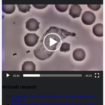
Video
Player
00:00
00:25
Articoli recenti
La proteina chiave dell’Alzheimer si propaga utilizzando i
neuroni
Statine: inutilmente attribuiti molti effetti avversi, lo studio