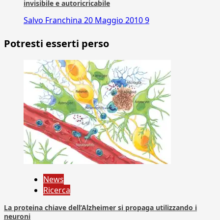
invisibile e autoricricabile
Salvo Franchina
20 Maggio 2010
9
Potresti esserti perso
News
Ricerca
La proteina chiave dell’Alzheimer si propaga utilizzando i
neuroni