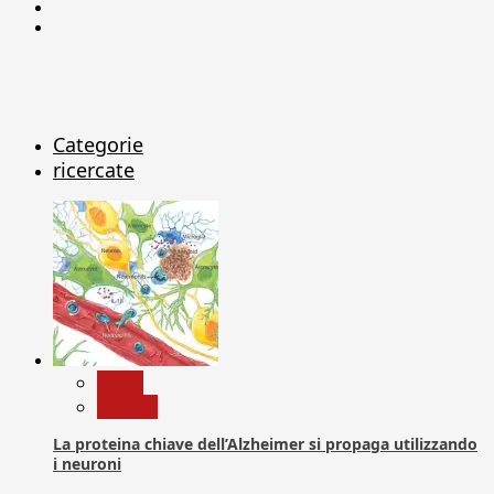
Linkedin
X
Categorie
ricercate
News
Ricerca
La proteina chiave dell’Alzheimer si propaga utilizzando
i neuroni