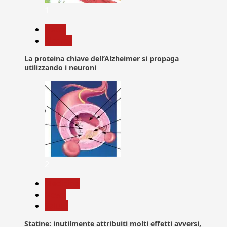
1
News
Ricerca
La proteina chiave dell’Alzheimer si propaga
utilizzando i neuroni
2
Medicina
News
Salute
Statine: inutilmente attribuiti molti effetti avversi,