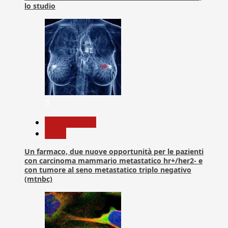
lo studio
3
Com. Stampa
News
Un farmaco, due nuove opportunità per le pazienti
con carcinoma mammario metastatico hr+/her2- e
con tumore al seno metastatico triplo negativo
(mtnbc)