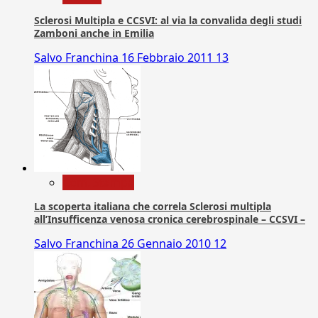
Sclerosi Multipla e CCSVI: al via la convalida degli studi
Zamboni anche in Emilia
Salvo Franchina
16 Febbraio 2011
13
Com. Stampa
La scoperta italiana che correla Sclerosi multipla
all’Insufficenza venosa cronica cerebrospinale – CCSVI –
Salvo Franchina
26 Gennaio 2010
12