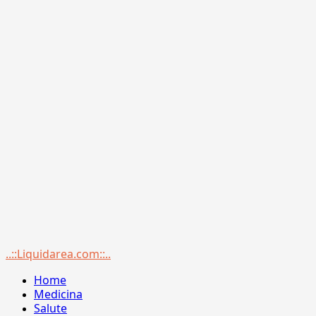
Menu
..::Liquidarea.com::..
principale
Home
Medicina
Salute