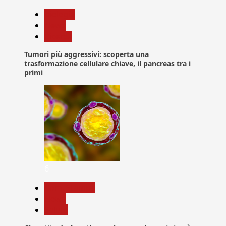
biologia
News
Ricerca
Tumori più aggressivi: scoperta una
trasformazione cellulare chiave, il pancreas tra i
primi
6
Com. Stampa
News
Salute