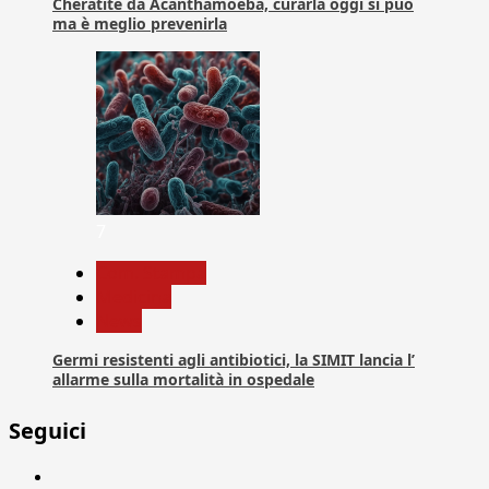
Cheratite da Acanthamoeba, curarla oggi si può
ma è meglio prevenirla
7
Com. Stampa
Medicina
News
Germi resistenti agli antibiotici, la SIMIT lancia l’
allarme sulla mortalità in ospedale
Seguici
Facebook