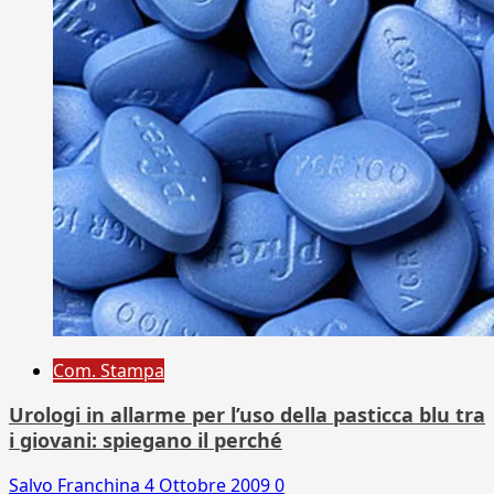
Com. Stampa
Urologi in allarme per l’uso della pasticca blu tra
i giovani: spiegano il perché
Salvo Franchina
4 Ottobre 2009
0