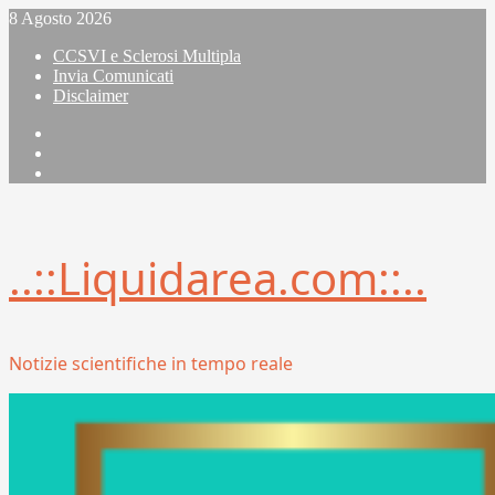
Vai
8 Agosto 2026
al
CCSVI e Sclerosi Multipla
contenuto
Invia Comunicati
Disclaimer
Facebook
Linkedin
X
..::Liquidarea.com::..
Notizie scientifiche in tempo reale