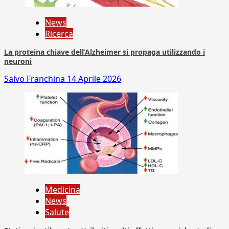
News
Ricerca
La proteina chiave dell’Alzheimer si propaga utilizzando i
neuroni
Salvo Franchina
14 Aprile 2026
Medicina
News
Salute