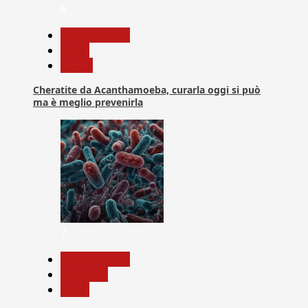
6
Com. Stampa
News
Salute
Cheratite da Acanthamoeba, curarla oggi si può
ma è meglio prevenirla
7
Com. Stampa
Medicina
News