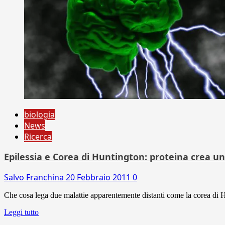
biologia
News
Ricerca
Epilessia e Corea di Huntington: proteina crea u
Salvo Franchina
20 Febbraio 2011
0
Che cosa lega due malattie apparentemente distanti come la corea di Hun
Leggi tutto