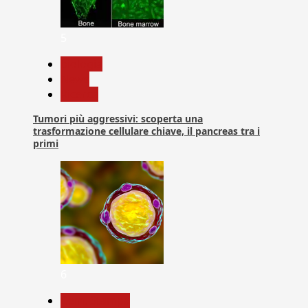
5
biologia
News
Ricerca
Tumori più aggressivi: scoperta una
trasformazione cellulare chiave, il pancreas tra i
primi
6
Com. Stampa