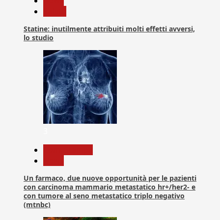
News
Salute
Statine: inutilmente attribuiti molti effetti avversi,
lo studio
3
Com. Stampa
News
Un farmaco, due nuove opportunità per le pazienti
con carcinoma mammario metastatico hr+/her2- e
con tumore al seno metastatico triplo negativo
(mtnbc)