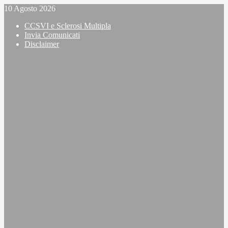
Vai
10 Agosto 2026
al
CCSVI e Sclerosi Multipla
contenuto
Invia Comunicati
Disclaimer