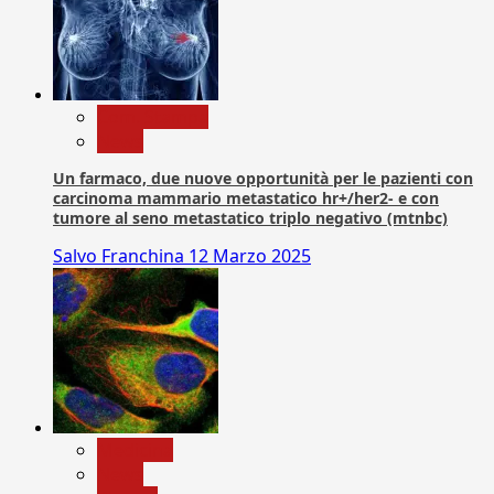
Com. Stampa
News
Un farmaco, due nuove opportunità per le pazienti con
carcinoma mammario metastatico hr+/her2- e con
tumore al seno metastatico triplo negativo (mtnbc)
Salvo Franchina
12 Marzo 2025
Medicina
News