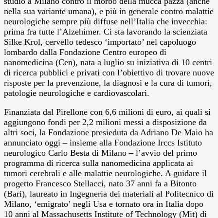
studio a Milano contro il morbo della mucca pazza (anche
nella sua variante umana), e più in generale contro malattie
neurologiche sempre più diffuse nell’Italia che invecchia:
prima fra tutte l’Alzehimer.
Ci sta lavorando la scienziata
Silke Krol, cervello tedesco ‘importato’ nel capoluogo
lombardo dalla Fondazione Centro europeo di
nanomedicina (Cen), nata a luglio su iniziativa di 10 centri
di ricerca pubblici e privati con l’obiettivo di trovare nuove
risposte per la prevenzione, la diagnosi e la cura di tumori,
patologie neurologiche e cardiovascolari.
Finanziata dal Pirellone con 6,6 milioni di euro, ai quali si
aggiungono fondi per 2,2 milioni messi a disposizione da
altri soci, la Fondazione presieduta da Adriano De Maio ha
annunciato oggi – insieme alla Fondazione Irccs Istituto
neurologico Carlo Besta di Milano – l’avvio del primo
programma di ricerca sulla nanomedicina applicata ai
tumori cerebrali e alle malattie neurologiche. A guidare il
progetto Francesco Stellacci, nato 37 anni fa a Bitonto
(Bari), laureato in Ingegneria dei materiali al Politecnico di
Milano, ‘emigrato’ negli Usa e tornato ora in Italia dopo
10 anni al Massachusetts Institute of Technology (Mit) di