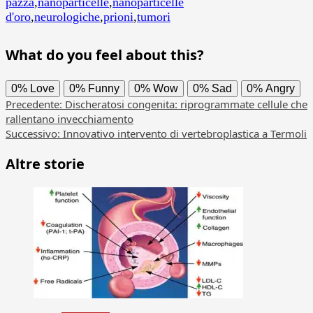
pazza
,
nanoparticelle
,
nanoparticelle
d'oro
,
neurologiche
,
prioni
,
tumori
What do you feel about this?
0%
Love
0%
Funny
0%
Wow
0%
Sad
0%
Angry
Navigazione
Precedente:
Discheratosi congenita: riprogrammate cellule che
rallentano invecchiamento
articolo
Successivo:
Innovativo intervento di vertebroplastica a Termoli
Altre storie