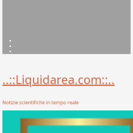
Facebook
Linkedin
X
..::Liquidarea.com::..
Notizie scientifiche in tempo reale