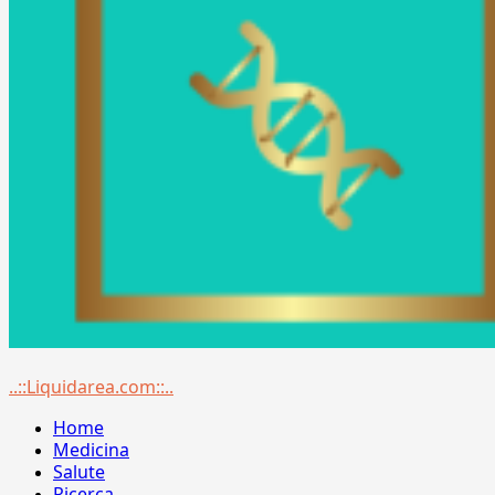
Menu
..::Liquidarea.com::..
principale
Home
Medicina
Salute
Ricerca