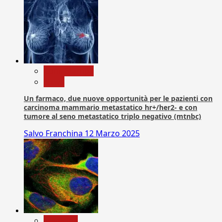
Com. Stampa
News
Un farmaco, due nuove opportunità per le pazienti con
carcinoma mammario metastatico hr+/her2- e con
tumore al seno metastatico triplo negativo (mtnbc)
Salvo Franchina
12 Marzo 2025
Medicina