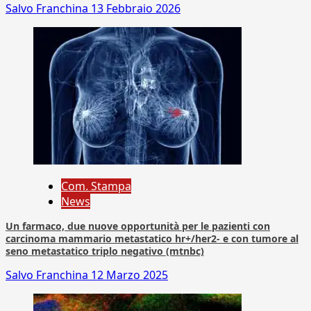
Salvo Franchina
13 Febbraio 2026
Com. Stampa
News
Un farmaco, due nuove opportunità per le pazienti con
carcinoma mammario metastatico hr+/her2- e con tumore al
seno metastatico triplo negativo (mtnbc)
Salvo Franchina
12 Marzo 2025