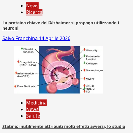
News
Ricerca
La proteina chiave dell’Alzheimer si propaga utilizzando i
neuroni
Salvo Franchina
14 Aprile 2026
Medicina
News
Salute
Statine: inutilmente attribuiti molti effetti avversi, lo studio