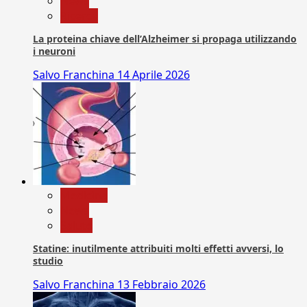
News
Ricerca
La proteina chiave dell’Alzheimer si propaga utilizzando
i neuroni
Salvo Franchina
14 Aprile 2026
Medicina
News
Salute
Statine: inutilmente attribuiti molti effetti avversi, lo
studio
Salvo Franchina
13 Febbraio 2026