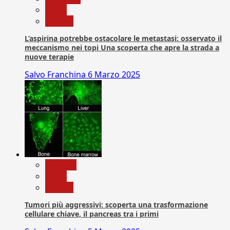
News
Ricerca
L’aspirina potrebbe ostacolare le metastasi: osservato il
meccanismo nei topi Una scoperta che apre la strada a
nuove terapie
Salvo Franchina
6 Marzo 2025
biologia
News
Ricerca
Tumori più aggressivi: scoperta una trasformazione
cellulare chiave, il pancreas tra i primi