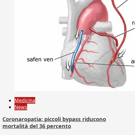
Medicina
News
Coronaropatia: piccoli bypass riducono
mortalità del 36 percento