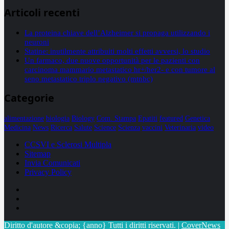
Articoli recenti
La proteina chiave dell’Alzheimer si propaga utilizzando i
neuroni
Statine: inutilmente attribuiti molti effetti avversi, lo studio
Un farmaco, due nuove opportunità per le pazienti con
carcinoma mammario metastatico hr+/her2- e con tumore al
seno metastatico triplo negativo (mtnbc)
Categorie
alimentazione
biologia
Biology
Com. Stampa
Epatiti
featured
Genetica
Medicina
News
Ricerca
Salute
Science
Scienza
vaccini
Veterinaria
video
CCSVI e Sclerosi Multipla
Sitemap
Invia Comunicati
Privacy Policy
Facebook
Linkedin
X
Diritto d'autore &copia; {anno} Tutti i diritti riservati.
|
CoverNews