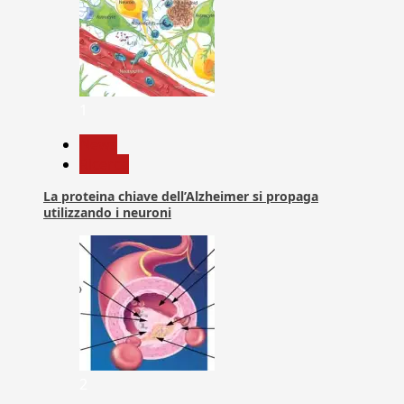
1
News
Ricerca
La proteina chiave dell’Alzheimer si propaga
utilizzando i neuroni
2