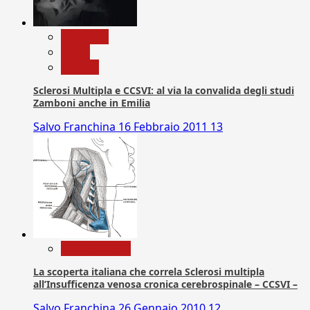
Medicina
News
Ricerca
Sclerosi Multipla e CCSVI: al via la convalida degli studi
Zamboni anche in Emilia
Salvo Franchina
16 Febbraio 2011
13
Com. Stampa
La scoperta italiana che correla Sclerosi multipla
all’Insufficenza venosa cronica cerebrospinale – CCSVI –
Salvo Franchina
26 Gennaio 2010
12