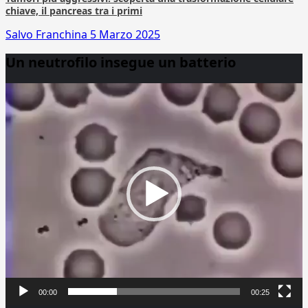
chiave, il pancreas tra i primi
Salvo Franchina
5 Marzo 2025
Un neutrofilo insegue un batterio
Video
Player
00:00
00:25