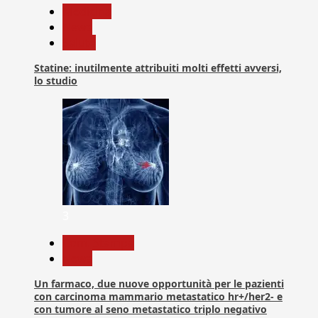
Medicina
News
Salute
Statine: inutilmente attribuiti molti effetti avversi,
lo studio
3
Com. Stampa
News
Un farmaco, due nuove opportunità per le pazienti
con carcinoma mammario metastatico hr+/her2- e
con tumore al seno metastatico triplo negativo