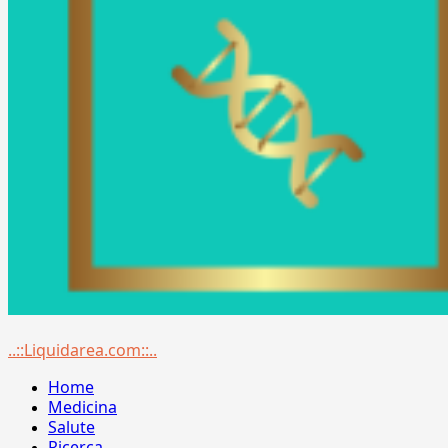
Menu
..::Liquidarea.com::..
principale
Home
Medicina
Salute
Ricerca