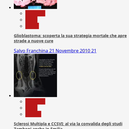
Medicina
News
Salute
Glioblastoma: scoperta la sua strategia mortale che apre
strade a nuove cure
Salvo Franchina
21 Novembre 2010
21
Medicina
News
Ricerca
Sclerosi Multipla e CCSVI: al via la convalida degli studi
Zamboni anche in Emilia