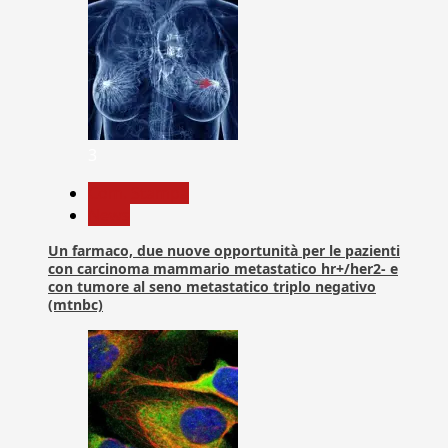
3
Com. Stampa
News
Un farmaco, due nuove opportunità per le pazienti
con carcinoma mammario metastatico hr+/her2- e
con tumore al seno metastatico triplo negativo
(mtnbc)