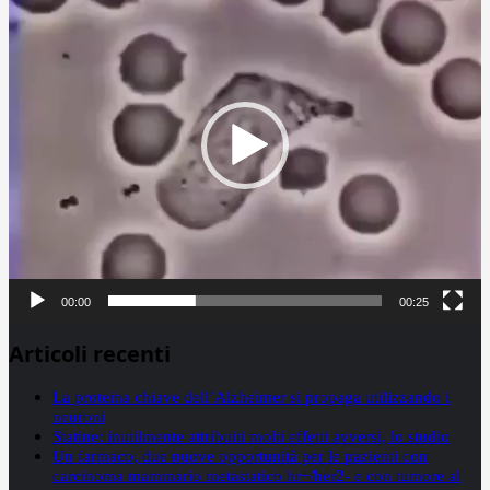
00:00
00:25
Articoli recenti
La proteina chiave dell’Alzheimer si propaga utilizzando i
neuroni
Statine: inutilmente attribuiti molti effetti avversi, lo studio
Un farmaco, due nuove opportunità per le pazienti con
carcinoma mammario metastatico hr+/her2- e con tumore al