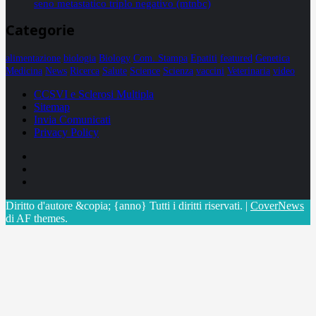
seno metastatico triplo negativo (mtnbc)
Categorie
alimentazione
biologia
Biology
Com. Stampa
Epatiti
featured
Genetica
Medicina
News
Ricerca
Salute
Science
Scienza
vaccini
Veterinaria
video
CCSVI e Sclerosi Multipla
Sitemap
Invia Comunicati
Privacy Policy
Facebook
Linkedin
X
Diritto d'autore &copia; {anno} Tutti i diritti riservati.
|
CoverNews
di AF themes.