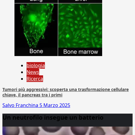
biologia
News
Ricerca
Tumori più aggressivi: scoperta una trasformazione cellulare
chiave, il pancreas tra i primi
Salvo Franchina
5 Marzo 2025
Un neutrofilo insegue un batterio
Video
Player