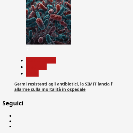
7
Com. Stampa
Medicina
News
Germi resistenti agli antibiotici, la SIMIT lancia l’
allarme sulla mortalità in ospedale
Seguici
Facebook
Linkedin
X