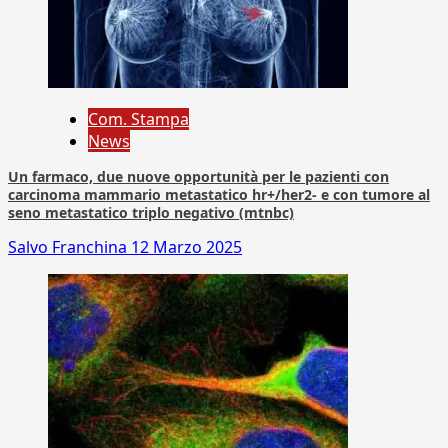
Com. Stampa
News
Un farmaco, due nuove opportunità per le pazienti con
carcinoma mammario metastatico hr+/her2- e con tumore al
seno metastatico triplo negativo (mtnbc)
Salvo Franchina
12 Marzo 2025