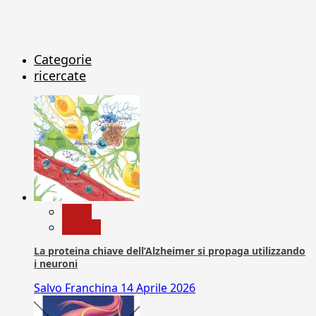
Categorie
ricercate
News
Ricerca
La proteina chiave dell’Alzheimer si propaga utilizzando
i neuroni
Salvo Franchina
14 Aprile 2026